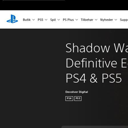
Butik
PS5
Spil
PS Plus
Tilbehør
Nyheder
Supp
Shadow War
Definitive E
PS4 & PS5
Devolver Digital
PS4
PS5