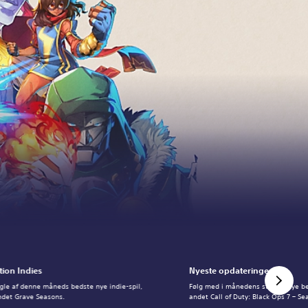
tion Indies
Nyeste opdateringer
gle af denne måneds bedste nye indie-spil,
Følg med i månedens største nye b
ndet Grave Seasons.
andet Call of Duty: Black Ops 7 – Se