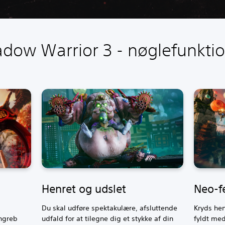
dow Warrior 3 - nøglefunkti
Henret og udslet
Neo-f
Du skal udføre spektakulære, afsluttende
Kryds hen
angreb
udfald for at tilegne dig et stykke af din
fyldt me