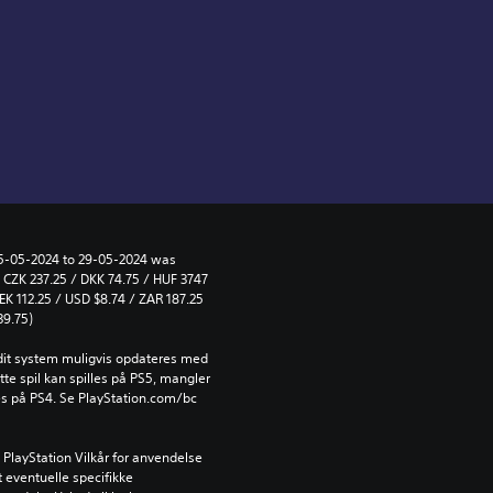
 15-05-2024 to 29-05-2024 was 
 CZK 237.25 / DKK 74.75 / HUF 3747 
EK 112.25 / USD $8.74 / ZAR 187.25 
39.75)
l dit system muligvis opdateres med 
e spil kan spilles på PS5, mangler 
es på PS4. Se PlayStation.com/bc 
PlayStation Vilkår for anvendelse 
 eventuelle specifikke 