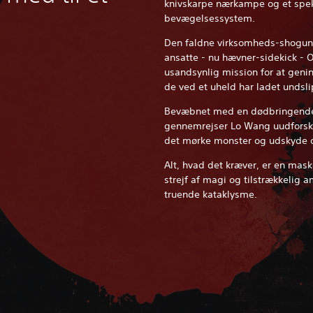
knivskarpe nærkampe og et spek
bevægelsessystem.
Den faldne virksomheds-shogun 
ansatte - nu hævner-sidekick - O
usandsynlig mission for at gen
de ved et uheld har ladet undsli
Bevæbnet med en dødbringende 
gennemrejser Lo Wang uudforske
det mørke monster og udskyd
Alt, hvad det kræver, er en mas
strejf af magi og tilstrækkelig 
truende kataklysme.