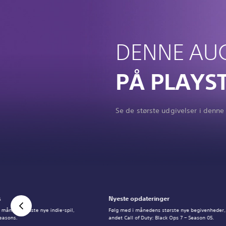
DENNE AU
PÅ PLAYS
Se de største udgivelser i denn
s
Nyeste opdateringer
 måneds bedste nye indie-spil,
Følg med i månedens største nye begivenheder,
easons.
andet Call of Duty: Black Ops 7 – Season 05.