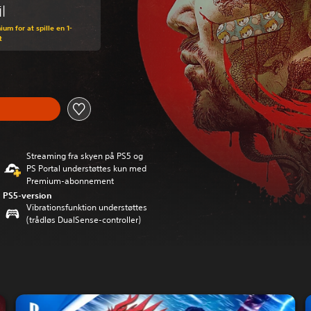
l
um for at spille en 1-
t
Streaming fra skyen på PS5 og
PS Portal understøttes kun med
Premium-abonnement
PS5-version
Vibrationsfunktion understøttes
(trådløs DualSense-controller)