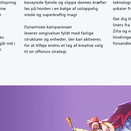
ltspring.
besejrede fjende og slippe dennes kræfter
teknologi
ine
løs på horden i en bølge af ustoppelig
yokaier f
r
vrede og superkraftig magi.
Gør dig k
liners fr
Dynamiske kamparenaer
Zilla og 
leverer omgivelser fyldt med farlige
des
hindring
strukturer og enheder, der kan aktiveres
år ind i
forvandle
for at tilføje endnu et lag af kreative valg
r.
til en offensiv strategi.