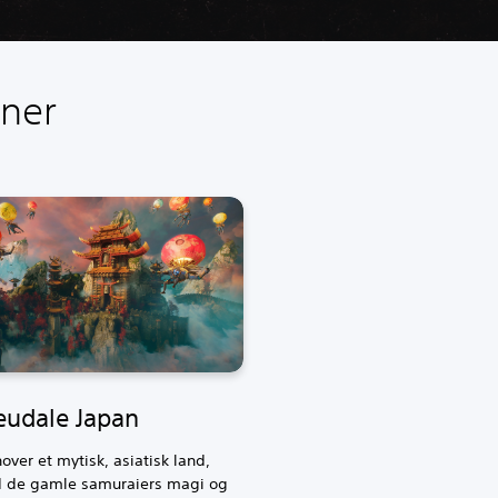
oner
eudale Japan
over et mytisk, asiatisk land,
d de gamle samuraiers magi og