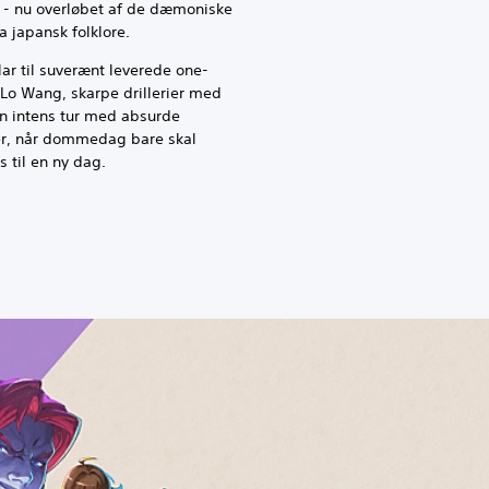
 - nu overløbet af de dæmoniske
ra japansk folklore.
lar til suverænt leverede one-
a Lo Wang, skarpe drillerier med
en intens tur med absurde
er, når dommedag bare skal
s til en ny dag.