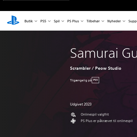
Butik
PS5
Spil
PS Plus
Tilbehør
Nyheder
Supp
Samurai G
Scrambler / Peow Studio
Tilgængelig på
PS5
Udgivet 2023
Onlinespil valgfrit
PS Plus er påkrævet til onlinespil