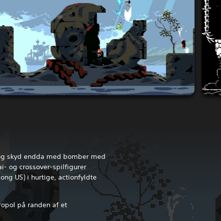
, og skyd endda med bomber med
i- og crossover-spilfigurer
ng US) i hurtige, actionfyldte
opol på randen af et