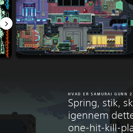
HVAD ER SAMURAI GUNN 2
Spring, stik, s
igennem dett
one-hit-kill-pl