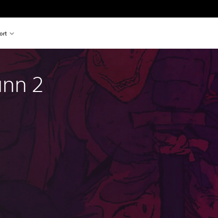
ort
unn 2