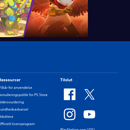
Ressourcer
Tilslut
Vilkår for anvendelse
Annulleringspolitik for PS Store
Aldersvurdering
Sundhedsadvarsel
Udviklere
Officielt licensprogram
PlayStation-app (iOS)