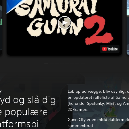
?
Løb op ad vægge, bliv usynlig
kyd og slå dig
en opdateret rolleliste af Samura
(herunder Spelunky, Minit og Amo
e populære
2D-kampe.
Gunn City er en middelaldermetr
atformspil.
sammenbrud.