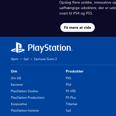
Opdag flere unikke, innovative op
uafhængige udviklere, der er ud
snart til PS4 og PS5.
Få mere at vide
Hjem
Spil
Samurai Gunn 2
Om
Produkter
Om SIE
PS5
Karrierer
PS4
PlayStation Studios
PS VR2
PlayStation Productions
PS Plus
Korporative
Tilbehør
PlayStation-historie
Spil