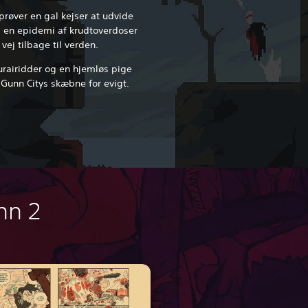
prøver en gal kejser at udvide
s en epidemi af krudtoverdoser
vej tilbage til verden.
rairidder og en hjemløs pige
e Gunn Citys skæbne for evigt.
nn 2