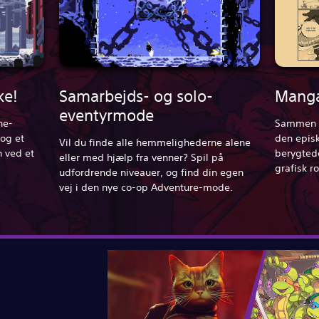
ke!
Samarbejds- og solo-
Manga
eventyrmode
ne-
Sammen m
og et
den epis
Vil du finde alle hemmelighederne alene
 ved et
berygtede
eller med hjælp fra venner? Spil på
grafisk r
udfordrende niveauer, og find din egen
vej i den nye co-op Adventure-mode.