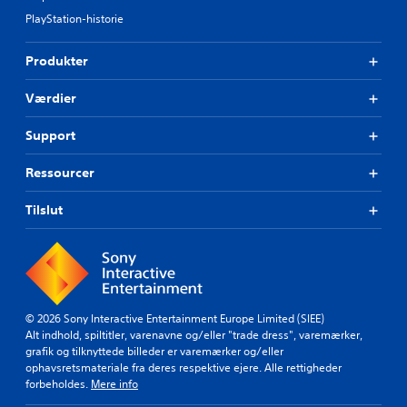
p
n
k
i
PlayStation-historie
g
s
n
(
t
k
d
e
Produkter
u
f
r
n
ø
p
Værdier
o
l
r
f
æ
s
f
Support
s
o
l
e
m
i
Ressourcer
n
h
n
t
e
e
e
Tilslut
s
d
r
p
(
e
i
a
s
l
v
p
)
å
a
.
e
n
© 2026 Sony Interactive Entertainment Europe Limited (SIEE)
n
c
Alt indhold, spiltitler, varenavne og/eller "trade dress", varemærker,
m
e
grafik og tilknyttede billeder er varemærker og/eller
å
r
ophavsretsmateriale fra deres respektive ejere. Alle rettigheder
d
e
forbeholdes.
Mere info
e
t
,