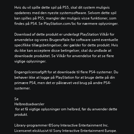
m
p
t
u
i
a
Hvis du vil spille dette spil på PS5, skal dit system muligvis 
m
e
d
s
opdateres med den nyeste systemsoftware. Selvom dette spil 
e
l
l
s
kan spilles på PS5, mangler der muligvis visse funktioner, som 
d
l
e
e
findes på PS4. Se PlayStation.com/bc for nærmere oplysninger.
f
e
r
s
u
l
t
p
Download af dette produkt er underlagt PlayStation Vilkår for 
l
y
i
i
anvendelse og vores Brugeraftale for software samt eventuelle 
d
d
d
l
specifikke tillægsbetingelser, der gælder for dette produkt. Hvis 
e
s
i
l
du ikke kan acceptere disse betingelser, skal du undlade at 
u
t
g
e
downloade produktet. Se Vilkår for anvendelse for at se flere 
n
y
t
t
vigtige oplysninger.
d
r
n
s
e
k
å
k
Engangslicensafgift for at downloade til flere PS4-systemer. Du 
r
e
r
o
behøver ikke at logge på PlayStation for at bruge dette på din 
t
r
s
n
primære PS4, men det er påkrævet ved brug på andre PS4-
e
.
o
t
systemer.
k
m
r
s
h
o
Se 
t
e
l
Helbredsadvarsler
e
l
f
 for at få vigtige oplysninger om helbred, før du anvender dette 
r
s
u
produkt.
.
t
n
u
k
Library-programmer ©Sony Interactive Entertainment Inc. 
n
t
Licenseret eksklusivt til Sony Interactive Entertainment Europe. 
K