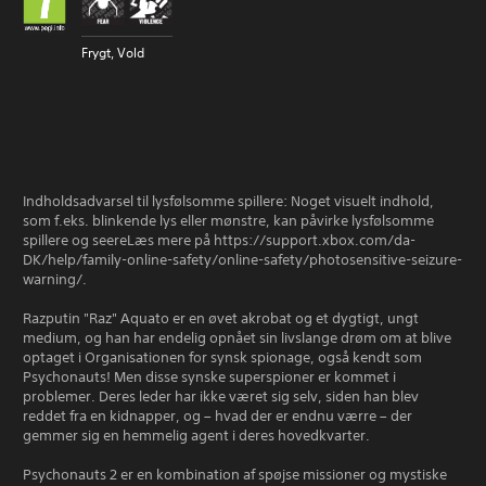
Frygt, Vold
Indholdsadvarsel til lysfølsomme spillere: Noget visuelt indhold,
som f.eks. blinkende lys eller mønstre, kan påvirke lysfølsomme
spillere og seereLæs mere på https://support.xbox.com/da-
DK/help/family-online-safety/online-safety/photosensitive-seizure-
warning/.
Razputin "Raz" Aquato er en øvet akrobat og et dygtigt, ungt
medium, og han har endelig opnået sin livslange drøm om at blive
optaget i Organisationen for synsk spionage, også kendt som
Psychonauts! Men disse synske superspioner er kommet i
problemer. Deres leder har ikke været sig selv, siden han blev
reddet fra en kidnapper, og – hvad der er endnu værre – der
gemmer sig en hemmelig agent i deres hovedkvarter.
Psychonauts 2 er en kombination af spøjse missioner og mystiske