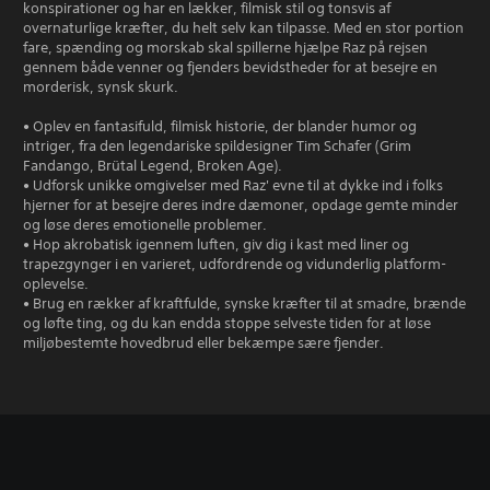
konspirationer og har en lækker, filmisk stil og tonsvis af
overnaturlige kræfter, du helt selv kan tilpasse. Med en stor portion
fare, spænding og morskab skal spillerne hjælpe Raz på rejsen
gennem både venner og fjenders bevidstheder for at besejre en
morderisk, synsk skurk.
• Oplev en fantasifuld, filmisk historie, der blander humor og
intriger, fra den legendariske spildesigner Tim Schafer (Grim
Fandango, Brütal Legend, Broken Age).
• Udforsk unikke omgivelser med Raz' evne til at dykke ind i folks
hjerner for at besejre deres indre dæmoner, opdage gemte minder
og løse deres emotionelle problemer.
• Hop akrobatisk igennem luften, giv dig i kast med liner og
trapezgynger i en varieret, udfordrende og vidunderlig platform-
oplevelse.
• Brug en rækker af kraftfulde, synske kræfter til at smadre, brænde
og løfte ting, og du kan endda stoppe selveste tiden for at løse
miljøbestemte hovedbrud eller bekæmpe sære fjender.