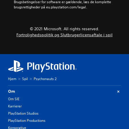
d
i
Brugsbetingelser for software er gældende, læs de komplette 
l
e
o
brugsrettigheder på eu.playstation.com/legal.
a
r
n
r
g
e
e
a
r
u
m
f
© 2021 Microsoft. All rights reserved.
n
e
u
Fortrolighedspolitik og Slutbrugerlicensaftale i spil
p
d
l
l
d
e
a
t
r
y
u
t
e
d
e
l
.
k
l
s
e
J
t
r
Hjem
Spil
Psychonauts 2
u
e
f
s
i
r
Om
l
t
U
Om SIE
m
e
n
v
r
Karrierer
d
i
b
e
PlayStation Studios
s
r
a
n
PlayStation Productions
t
r
i
e
Korporative