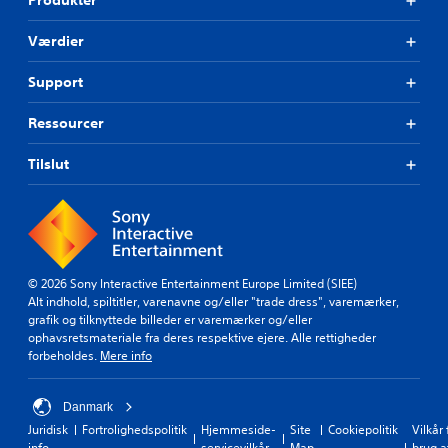
Produkter
Værdier
Support
Ressourcer
Tilslut
© 2026 Sony Interactive Entertainment Europe Limited (SIEE)
Alt indhold, spiltitler, varenavne og/eller "trade dress", varemærker,
grafik og tilknyttede billeder er varemærker og/eller
ophavsretsmateriale fra deres respektive ejere. Alle rettigheder
forbeholdes.
Mere info
Danmark
Juridisk
Fortrolighedspolitik
Hjemmeside-
Site
Cookiepolitik
Vilkår 
info
servicevilkår
Map
brug a