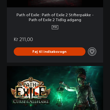
e
:
P
Path of Exile: Path of Exile 2 Stifterpakke -
a
Path of Exile 2 Tidlig adgang
t
h
PS5
o
f
Kr 211,00
E
x
i
Føj til indkøbsvogn
l
e
2
S
P
t
a
i
t
f
h
t
o
e
f
r
E
p
x
a
i
k