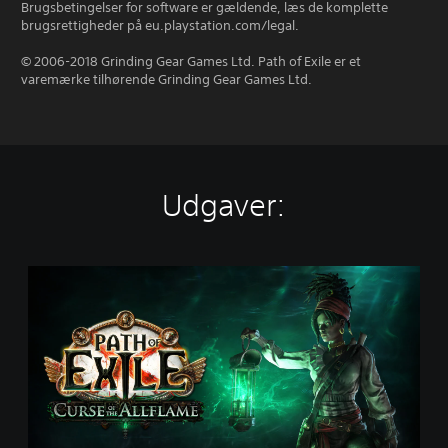
Brugsbetingelser for software er gældende, læs de komplette
brugsrettigheder på eu.playstation.com/legal.
© 2006-2018 Grinding Gear Games Ltd. Path of Exile er et
varemærke tilhørende Grinding Gear Games Ltd.
Udgaver:
P
a
t
h
o
f
E
x
i
l