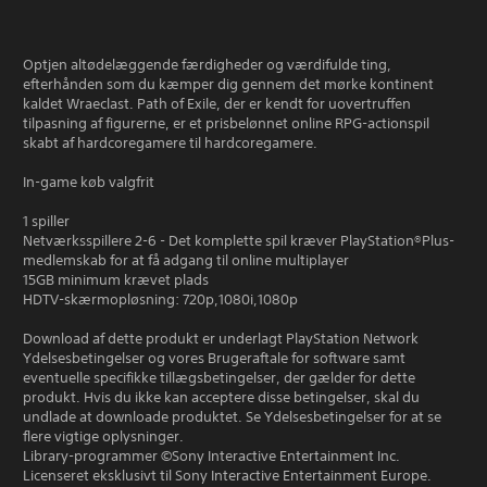
Optjen altødelæggende færdigheder og værdifulde ting,
efterhånden som du kæmper dig gennem det mørke kontinent
kaldet Wraeclast. Path of Exile, der er kendt for uovertruffen
tilpasning af figurerne, er et prisbelønnet online RPG-actionspil
skabt af hardcoregamere til hardcoregamere.
In-game køb valgfrit
1 spiller
Netværksspillere 2-6 - Det komplette spil kræver PlayStation®Plus-
medlemskab for at få adgang til online multiplayer
15GB minimum krævet plads
HDTV-skærmopløsning: 720p,1080i,1080p
Download af dette produkt er underlagt PlayStation Network
Ydelsesbetingelser og vores Brugeraftale for software samt
eventuelle specifikke tillægsbetingelser, der gælder for dette
produkt. Hvis du ikke kan acceptere disse betingelser, skal du
undlade at downloade produktet. Se Ydelsesbetingelser for at se
flere vigtige oplysninger.
Library-programmer ©Sony Interactive Entertainment Inc.
Licenseret eksklusivt til Sony Interactive Entertainment Europe.