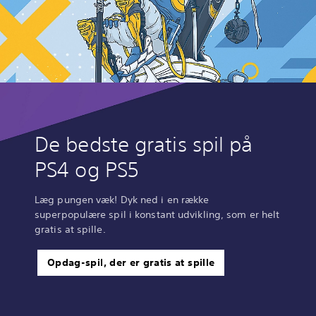
g
a
n
g
De bedste gratis spil på
PS4 og PS5
Læg pungen væk! Dyk ned i en række
superpopulære spil i konstant udvikling, som er helt
gratis at spille.
Opdag-spil, der er gratis at spille