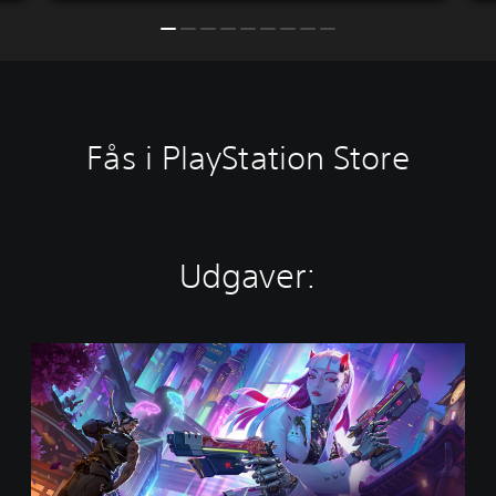
Fås i PlayStation Store
Udgaver:
O
v
e
r
w
a
t