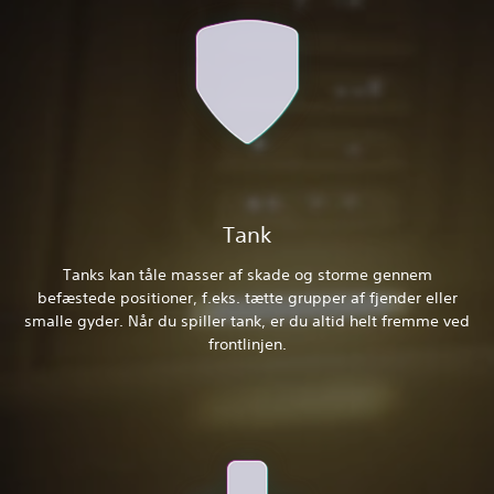
Tank
Tanks kan tåle masser af skade og storme gennem
befæstede positioner, f.eks. tætte grupper af fjender eller
smalle gyder. Når du spiller tank, er du altid helt fremme ved
frontlinjen.