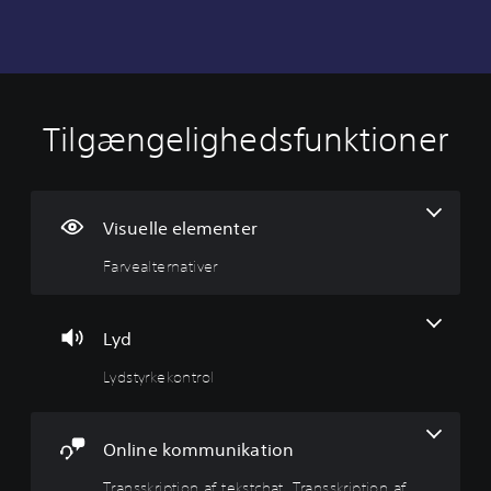
Tilgængelighedsfunktioner
F
L
T
a
y
r
r
d
a
v
s
n
e
t
s
Visuelle elementer
a
y
s
Farvealternativer
l
r
k
t
k
r
e
e
i
r
k
p
Lyd
n
o
t
Lydstyrkekontrol
a
n
i
t
t
o
i
r
n
v
o
a
Online kommunikation
e
l
f
r
t
Transskription af tekstchat, Transskription af