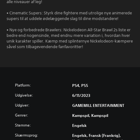
alle niveauer af leg!
• Cinematic Supers: Styrk dine fightere med utrolige nye animerede
supers til at uddele ødelæggende slag til dine modstandere!
• Nye og forbedrede Brawlers: Nickelodeon All-Star Brawl 2s liste er
bedre end nogensinde, med endnu mere variation i, hvordan hver
unik karakter spiller. Kæmp med splinternye Nickelodeon-kæmpere
såvel som tilbagevendende fanfavoritter!
Platform:
PS4, PS5
Udgivelse:
6/11/2023
Udgiver:
GAMEMILL ENTERTAINMENT
Genrer:
Kampspil, Kampspil
Stemme:
Engelsk
Skærmsprog:
Engelsk, Fransk (Frankrig),