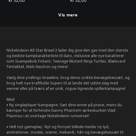
Kr 52,00
Kr 52,00
Vis mere
Nickelodeon All-Star Brawl 2 lader dig give den gas med den største
og bedste kampkarakterliste til dato, inklusive alle nye karakterer
som Svampebob Firkant, Teenage Mutant Ninja Turtles, Blækvard
Tentakkel, Niels Neutron og mere!
Vælg dine yndlings-brawlere, brug deres unikke bevægelsessæt, og
brug helt nye kraftfulde Supers til at lande det sidste slag med
venner eller på tværs af en unik, rogue-lignende spillerkampagne!
Med:
• Ny singleplayer-kampagne: Sæt dine evner på prøve, mens du
kæmper for at forhindre Danny Phantom-ærkeskurken Vlad
Plasmius i at overtage Nickelodeon-universet!
• Helt nyt gameplay: Nyt og fornyet billede møder ny lyd,
animationer, modes, scener, mekanik, hån og bevægelsessæt til