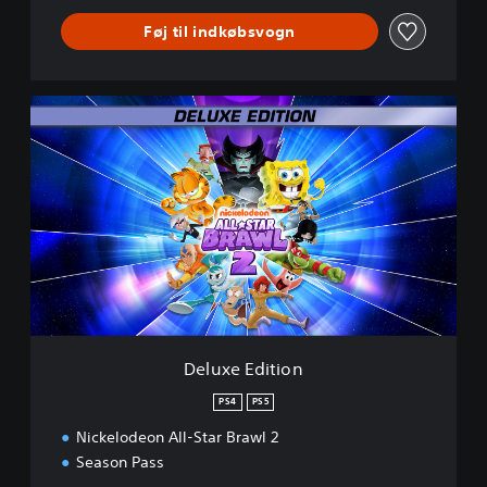
Føj til indkøbsvogn
D
e
l
u
x
e
E
d
i
t
i
o
n
Deluxe Edition
PS4
PS5
Nickelodeon All-Star Brawl 2
Season Pass