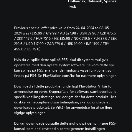
Hollandsk, Italiensk, Spansk,
Tysk
Previous special offer price valid from 24-04-2024 to 08-05-
2024 was (£15.99 / €19.99 / AU $27.98 / BGN 39.96 / CZK 475.6 
/ DKK 147.6 / HUF 7516 / NZ $35.98 / NOK 219.6 / PLN 87.6 / SEK 
219.6 / USD $17.99 / ZAR 379.6 / HRK 19.99 / INR 1199 / TRY 
499.6 / ILS 79.6)
Hvis du vil spille dette spil på PS5, skal dit system muligvis 
opdateres med den nyeste systemsoftware. Selvom dette spil 
kan spilles på PS5, mangler der muligvis visse funktioner, som 
findes på PS4. Se PlayStation.com/bc for nærmere oplysninger.
Download af dette produkt er underlagt PlayStation Vilkår for 
anvendelse og vores Brugeraftale for software samt eventuelle 
specifikke tillægsbetingelser, der gælder for dette produkt. Hvis 
du ikke kan acceptere disse betingelser, skal du undlade at 
downloade produktet. Se Vilkår for anvendelse for at se flere 
vigtige oplysninger.
Du kan downloade og spille dette indhold på den primære PS5-
konsol, som er tilknyttet din konto (gennem indstillingen 