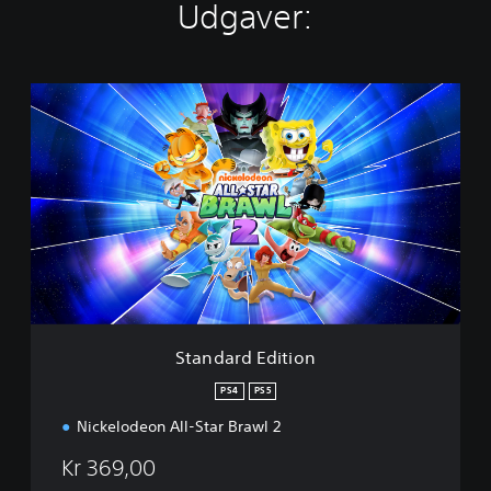
Udgaver:
S
t
a
n
d
a
r
d
E
d
i
t
i
Standard Edition
o
n
PS4
PS5
Nickelodeon All-Star Brawl 2
Kr 369,00