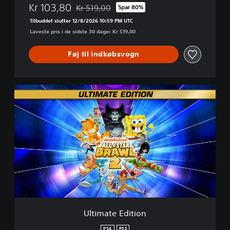
Kr 103,80
Kr 519,00
Spar 80%
Nedsat fra den normale pris på Kr 519,00
Tilbuddet slutter 12/8/2026 10:59 PM UTC
Laveste pris i de sidste 30 dage: Kr 519,00
Føj til indkøbsvogn
U
l
t
i
m
a
t
e
E
d
i
t
i
Ultimate Edition
o
n
PS4
PS5