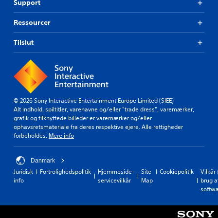
Support
Ressourcer
Tilslut
© 2026 Sony Interactive Entertainment Europe Limited (SIEE)
Alt indhold, spiltitler, varenavne og/eller "trade dress", varemærker,
grafik og tilknyttede billeder er varemærker og/eller
ophavsretsmateriale fra deres respektive ejere. Alle rettigheder
forbeholdes.
Mere info
Danmark
Juridisk
Fortrolighedspolitik
Hjemmeside-
Site
Cookiepolitik
Vilkår 
info
servicevilkår
Map
brug a
softw