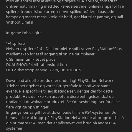
med en enorm liste af aktive og tidigere NBA-spillere, forbedret
online-matchmaking med dedikerede servere, onlinekampe for fire
spillere, trepointskonkurrencer, nye spilleområder, tilpassede
kampe og meget mere! Vælg dit hold, gør klar til at jamme, og Ball
Without Limits!
In-game køb valgfrit
1-4 spillere
Netværksspillere 2-4 - Det komplette spil kræver PlayStation®Plus-
medlemskab for at få adgang til online multiplayer
6GB minimum krævet plads
DUALSHOCK®4 Vibrationsfunktion
HDTV-skærmopløsning: 720p,1080i,1080p
Download af dette produkt er underlagt PlayStation Network
Ydelsesbetingelser og vores Brugeraftale for software samt
eventuelle specifikke tillægsbetingelser, der gælder for dette
produkt. Hvis du ikke kan acceptere disse betingelser, skal du
undlade at downloade produktet. Se Ydelsesbetingelser for at se
flere vigtige oplysninger.
Engangslicensafgift for at downloade til flere PS4-systemer. Du
behøver ikke at logge på PlayStation Network for at bruge dette på
din primære PS4, men det er påkrævet ved brug på andre PS4-
systemer.