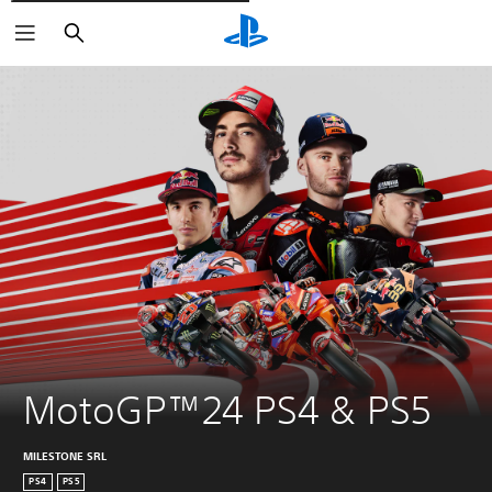
Søg
MotoGP™24 PS4 & PS5
MILESTONE SRL
PS4
PS5