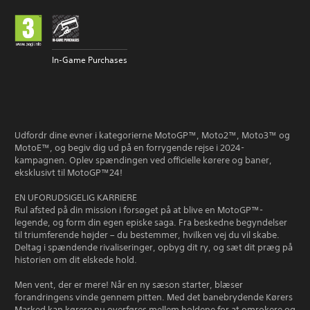
In-Game Purchases
Udfordr dine evner i kategorierne MotoGP™, Moto2™, Moto3™ og
MotoE™, og begiv dig ud på en forrygende rejse i 2024-
kampagnen. Oplev spændingen ved officielle kørere og baner,
eksklusivt til MotoGP™24!
EN UFORUDSIGELIG KARRIERE
Rul afsted på din mission i forsøget på at blive en MotoGP™-
legende, og form din egen episke saga. Fra beskedne begyndelser
til triumferende højder – du bestemmer, hvilken vej du vil skabe.
Deltag i spændende rivaliseringer, opbyg dit ry, og sæt dit præg på
historien om dit elskede hold.
Men vent, der er mere! Når en ny sæson starter, blæser
forandringens vinde gennem pitten. Med det banebrydende Kørers
Marked kan kørere nu overføres mellem holdene for at omrokere og