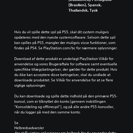
(Brasilien), Spansk,
Thailandsk, Tysk
Hvis du vil spille dette spil på PS5, skal dit system muligvis 
opdateres med den nyeste systemsoftware. Selvom dette spil 
kan spilles på PS5, mangler der muligvis visse funktioner, som 
findes på PS4. Se PlayStation.com/bc for nærmere oplysninger.
Download af dette produkt er underlagt PlayStation Vilkår for 
anvendelse og vores Brugeraftale for software samt eventuelle 
specifikke tillægsbetingelser, der gælder for dette produkt. Hvis 
du ikke kan acceptere disse betingelser, skal du undlade at 
downloade produktet. Se Vilkår for anvendelse for at se flere 
vigtige oplysninger.
Du kan downloade og spille dette indhold på den primære PS5-
konsol, som er tilknyttet din konto (gennem indstillingen 
“Konsoldeling og offlinespil”), og på alle andre PS5-konsoller, 
når du logger på med den samme konto.
Se 
Helbredsadvarsler
 for at få vigtige oplysninger om helbred, før du anvender dette 