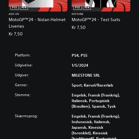
PS5
PS4
PS5
PS4
ADD-ON
KOSTUME
MotoGP™24 - Nolan Helmet
MotoGP™24 - Test Suits
Liveries
Kr 7,50
Kr 7,50
Platform:
PS4, PS5
Udgivelse:
1/5/2024
Udgiver:
MILESTONE SRL
Genrer:
Sport, Kørsel/racerløb
Stemme:
Engelsk, Fransk (Frankrig),
Italiensk, Portugisisk
(Brasilien), Spansk, Tysk
Skærmsprog:
Engelsk, Fransk (Frankrig),
Indonesisk, Italiensk,
Japansk, Kinesisk
(forenklet), Kinesisk
(traditionelt), Portugisisk