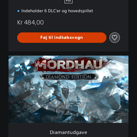
PS5
Indeholder 6 DLC'er og hovedspillet
Kr 484,00
Føj til indkøbsvogn
D
i
a
m
a
n
t
u
d
g
a
v
e
Diamantudgave