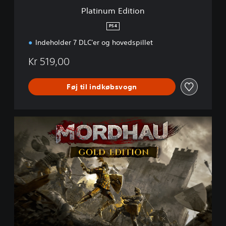
i
Platinum Edition
o
n
PS4
Indeholder 7 DLC'er og hovedspillet
Kr 519,00
Føj til indkøbsvogn
G
o
l
d
E
d
i
t
i
o
n