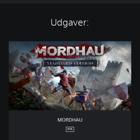
Udgaver:
M
O
R
D
H
A
U
MORDHAU
PS5