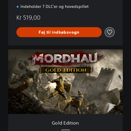
Indeholder 7 DLC'er og hovedspillet
Kr 519,00
Føj til indkøbsvogn
G
o
l
d
E
d
i
t
i
o
n
Gold Edition