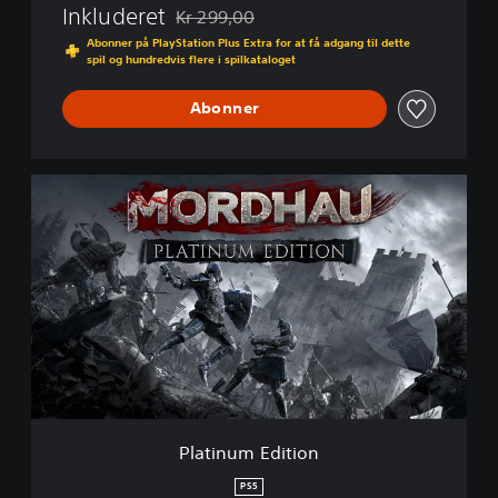
Inkluderet
Kr 299,00
Nedsat fra den normale pris på Kr 299,00
Abonner på PlayStation Plus Extra for at få adgang til dette
spil og hundredvis flere i spilkataloget
Abonner
P
l
a
t
i
n
u
m
E
d
i
t
i
Platinum Edition
o
n
PS5