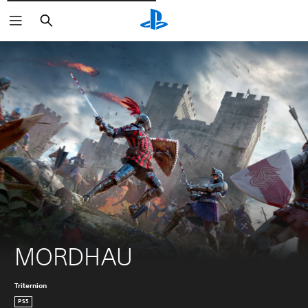
Søg
MORDHAU
Triternion
PS5