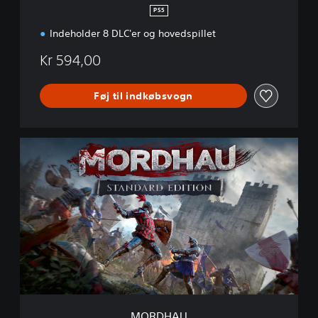
PS5
Indeholder 8 DLC'er og hovedspillet
Kr 594,00
Føj til indkøbsvogn
M
O
R
D
H
A
U
MORDHAU