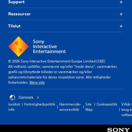
o
Support
l
g
l
.
Ressourcer
e
t
U
Tilslut
l
a
n
y
d
o
e
u
r
t
t
,
e
© 2026 Sony Interactive Entertainment Europe Limited (SIEE)
e
Alt indhold, spiltitler, varenavne og/eller "trade dress", varemærker,
k
l
grafik og tilknyttede billeder er varemærker og/eller
s
l
ophavsretsmateriale fra deres respektive ejere. Alle rettigheder
t
e
forbeholdes.
Mere info
r
e
d
r
e
(
Danmark
r
b
Juridisk
Fortrolighedspolitik
Hjemmeside-
Site
Cookiepolitik
Vilkår 
g
a
info
servicevilkår
Map
brug a
i
s
softw
v
i
e
s
s