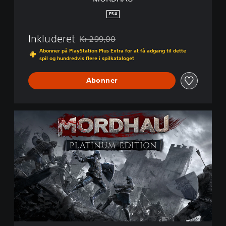
PS4
Inkluderet
Kr 299,00
Nedsat fra den normale pris på Kr 299,00
Abonner på PlayStation Plus Extra for at få adgang til dette
spil og hundredvis flere i spilkataloget
Abonner
P
l
a
t
i
n
u
m
E
d
i
t