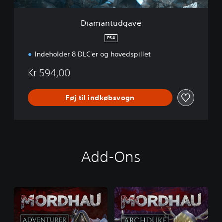
v
e
Diamantudgave
PS4
Indeholder 8 DLC'er og hovedspillet
Kr 594,00
Føj til indkøbsvogn
Add-Ons