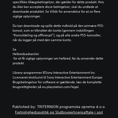
d
specifikke tillægsbetingelser, der gælder for dette produkt. Hvis 
n
i
e
du ikke kan acceptere disse betingelser, skal du undlade at 
d
n
n
downloade produktet. Se Vilkår for anvendelse for at se flere 
r
d
u
vigtige oplysninger.
e
i
n
k
v
d
Du kan downloade og spille dette indhold på den primære PS5-
o
i
e
konsol, som er tilknyttet din konto (gennem indstillingen 
n
d
r
“Konsoldeling og offlinespil”), og på alle andre PS5-konsoller, 
t
u
t
når du logger på med den samme konto.
r
e
e
o
l
k
Se 
l
l
s
Helbredsadvarsler
f
e
t
 for at få vigtige oplysninger om helbred, før du anvender dette 
u
l
e
produkt.
n
y
r
k
d
,
Library-programmer ©Sony Interactive Entertainment Inc. 
t
s
f
Licenseret eksklusivt til Sony Interactive Entertainment Europe. 
i
t
o
Brugsbetingelser for software er gældende, læs de komplette 
o
y
r
brugsrettigheder på eu.playstation.com/legal.
n
r
d
e
k
i
r
e
s
n
r
p
Published by: TRITERNION programska oprema d.o.o.
e
.
i
Fortrolighedspolitik og Slutbrugerlicensaftale i spil
t
l
i