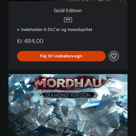
Gold Edition
PS4
Indeholder 6 DLC'er og hovedspillet
Kr 484,00
Føj til indkøbsvogn
D
i
a
m
a
n
t
u
d
g
a