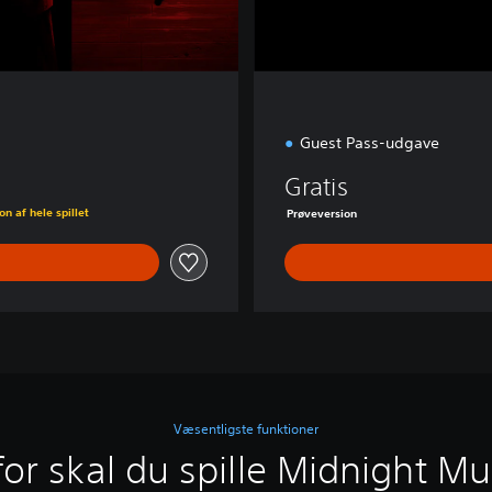
v
e
Guest Pass-udgave
Gratis
n af hele spillet
Prøveversion
Væsentligste funktioner
or skal du spille Midnight M