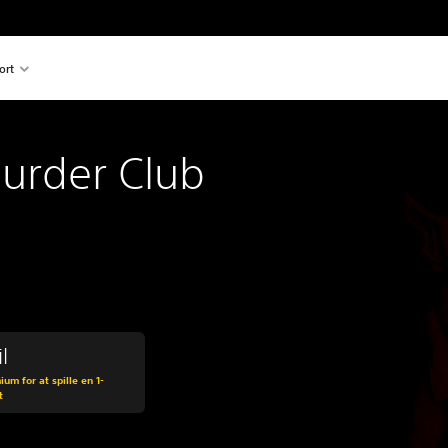
ort
urder Club
l
um for at spille en 1-
t