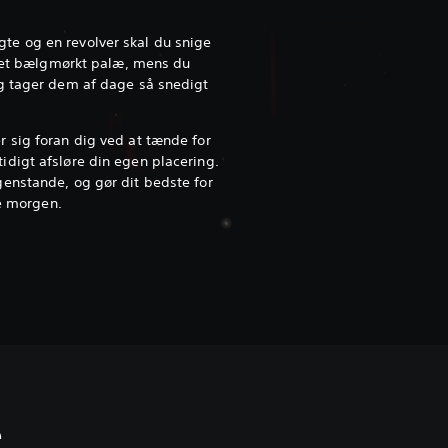
e og en revolver skal du snige
i et bælgmørkt palæ, mens du
g tager dem af dage så snedigt
 sig foran dig ved at tænde for
digt afsløre din egen placering.
enstande, og gør dit bedste for
yse morgen.
e