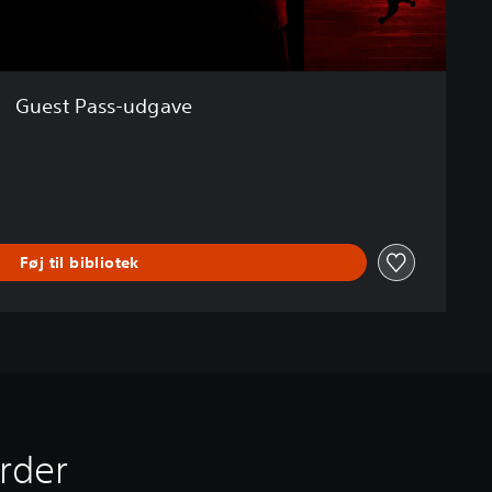
Guest Pass-udgave
Føj til bibliotek
urder