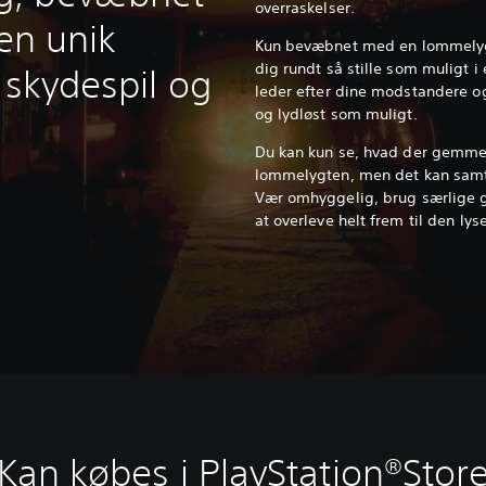
overraskelser.
 en unik
Kun bevæbnet med en lommelygt
dig rundt så stille som muligt 
 skydespil og
leder efter dine modstandere o
og lydløst som muligt.
Du kan kun se, hvad der gemmer
lommelygten, men det kan samti
Vær omhyggelig, brug særlige g
at overleve helt frem til den l
Kan købes i PlayStation®Stor