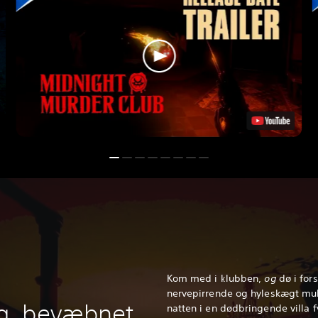
Kom med i klubben,
og
dø i for
nervepirrende og hyleskægt mul
g, bevæbnet
natten i en dødbringende villa 