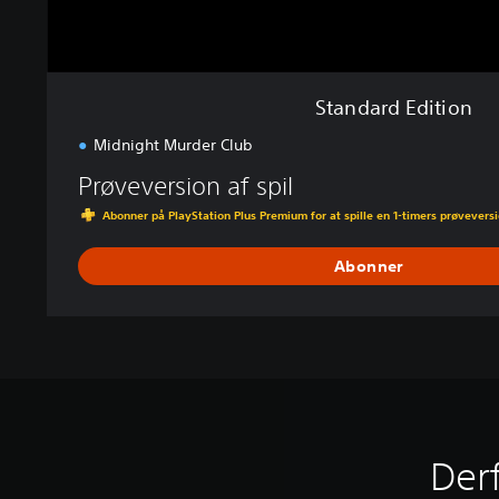
n
Standard Edition
Midnight Murder Club
Prøveversion af spil
Abonner på PlayStation Plus Premium for at spille en 1-timers prøveversio
Abonner
Derf