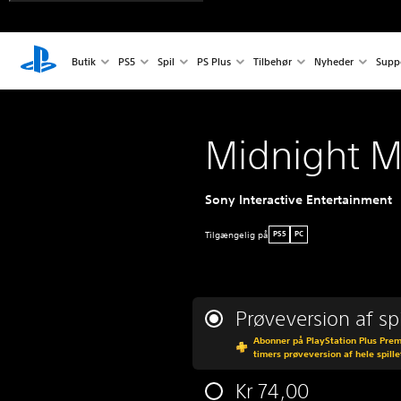
Butik
PS5
Spil
PS Plus
Tilbehør
Nyheder
Supp
Midnight M
Sony Interactive Entertainment
Tilgængelig på
PS5
PC
Prøveversion af spi
Abonner på PlayStation Plus Premi
timers prøveversion af hele spille
Kr 74,00