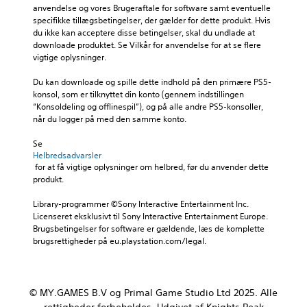
r
e
k
anvendelse og vores Brugeraftale for software samt eventuelle 
v
t
t
o
specifikke tillægsbetingelser, der gælder for dette produkt. Hvis 
i
e
o
n
du ikke kan acceptere disse betingelser, skal du undlade at 
d
k
v
t
downloade produktet. Se Vilkår for anvendelse for at se flere 
u
s
e
r
vigtige oplysninger.
e
t
r
o
l
e
o
l
Du kan downloade og spille dette indhold på den primære PS5-
l
r
r
f
konsol, som er tilknyttet din konto (gennem indstillingen 
e
f
d
u
“Konsoldeling og offlinespil”), og på alle andre PS5-konsoller, 
l
o
n
n
når du logger på med den samme konto.
y
r
e
k
d
d
d
t
Se 
s
e
e
Helbredsadvarsler
i
t
n
n
 for at få vigtige oplysninger om helbred, før du anvender dette 
o
y
p
i
produkt.
n
r
r
v
e
k
i
e
Library-programmer ©Sony Interactive Entertainment Inc. 
r
e
m
a
Licenseret eksklusivt til Sony Interactive Entertainment Europe. 
n
r
æ
u
Brugsbetingelser for software er gældende, læs de komplette 
e
.
r
a
brugsrettigheder på eu.playstation.com/legal.
t
e
f
i
h
u
l
i
d
e
s
f
t
© MY.GAMES B.V og Primal Game Studio Ltd 2025. Alle
t
o
a