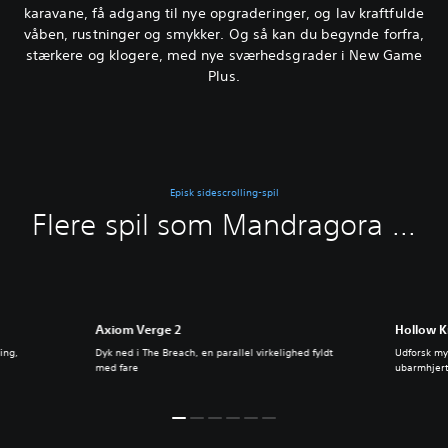
karavane, få adgang til nye opgraderinger, og lav kraftfulde
våben, rustninger og smykker. Og så kan du begynde forfra,
stærkere og klogere, med nye sværhedsgrader i New Game
Plus.
Episk sidescrolling-spil
Flere spil som Mandragora ...
Axiom Verge 2
Hollow K
ing,
Dyk ned i The Breach, en parallel virkelighed fyldt
Udforsk my
med fare
ubarmhjer