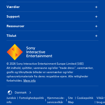
e
l
e
Værdier
a
n
y
a
o
Support
l
u
t
t
Ressourcer
e
,
r
e
n
Tilslut
l
a
l
t
e
i
r
v
d
f
e
o
r
© 2026 Sony Interactive Entertainment Europe Limited (SIEE)
r
g
Alt indhold, spiltitler, varenavne og/eller "trade dress", varemærker,
u
i
grafik og tilknyttede billeder er varemærker og/eller
d
v
ophavsretsmateriale fra deres respektive ejere. Alle rettigheder
i
e
forbeholdes.
Mere info
n
s
d
n
s
o
Danmark
t
g
Juridisk
Fortrolighedspolitik
Hjemmeside-
Site
Cookiepolitik
Vilkår 
i
e
info
servicevilkår
Map
brug a
l
t