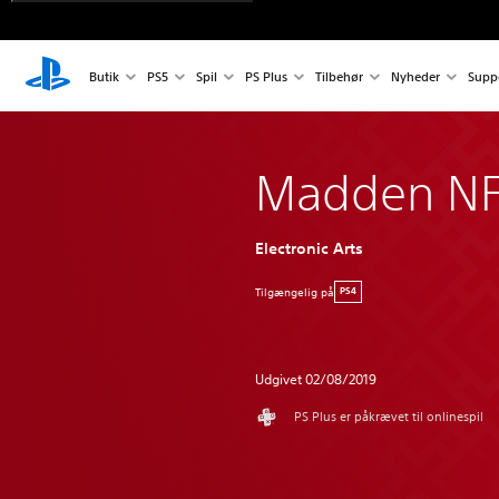
Butik
PS5
Spil
PS Plus
Tilbehør
Nyheder
Supp
Madden NF
Electronic Arts
Tilgængelig på
PS4
Udgivet 02/08/2019
PS Plus er påkrævet til onlinespil