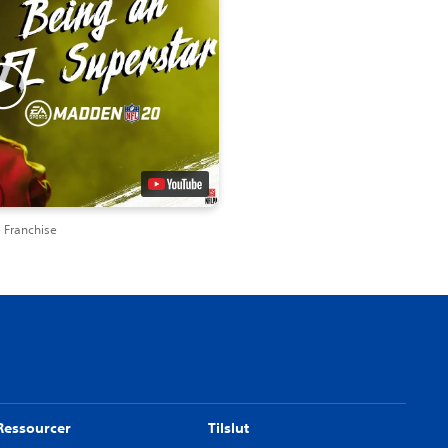
 Franchise
Ressourcer
Tilslut