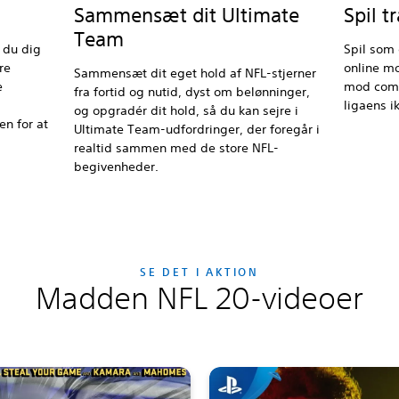
Spil 
Sammensæt dit Ultimate
Team
 du dig
Spil som 
re
online mo
Sammensæt dit eget hold af NFL-stjerner
e
mod compu
fra fortid og nutid, dyst om belønninger,
ligaens i
og opgradér dit hold, så du kan sejre i
en for at
Ultimate Team-udfordringer, der foregår i
realtid sammen med de store NFL-
begivenheder.
SE DET I AKTION
Madden NFL 20-videoer