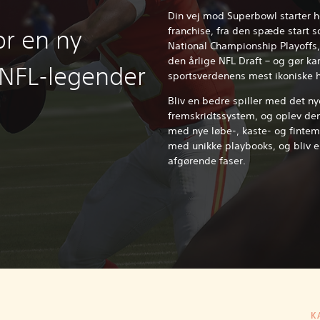
Din vej mod Superbowl starter he
franchise, fra den spæde start 
or en ny
National Championship Playoffs, 
den årlige NFL Draft – og gør kar
 NFL-legender
sportsverdenens mest ikoniske h
Bliv en bedre spiller med det ny
fremskridtssystem, og oplev den 
med nye løbe-, kaste- og fintemu
med unikke playbooks, og bliv en
afgørende faser.
K