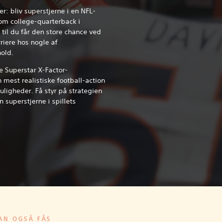
r: bliv superstjerne i en NFL-
som college-quarterback i
til du får den store chance ved
riere hos nogle af
old.
e Superstar X-Factor-
mest realistiske football-action
ligheder. Få styr på strategien
 superstjerne i spillets
AN OGSÅ FÅS