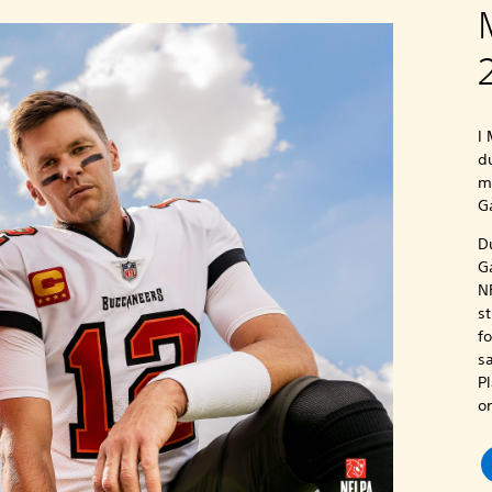
I 
du
m
G
D
G
N
st
f
s
Pl
o