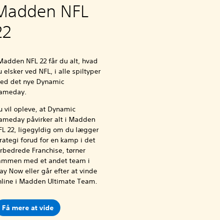
Madden NFL
22
Madden NFL 22 får du alt, hvad
 elsker ved NFL, i alle spiltyper
ed det nye Dynamic
ameday.
u vil opleve, at Dynamic
ameday påvirker alt i Madden
FL 22, ligegyldig om du lægger
rategi forud for en kamp i det
orbedrede Franchise, tørner
ammen med et andet team i
ay Now eller går efter at vinde
nline i Madden Ultimate Team.
Få mere at vide