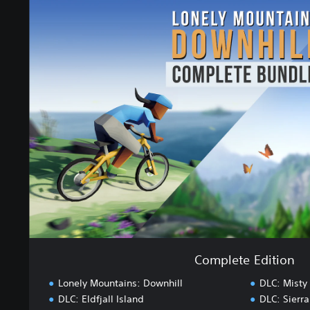
C
o
m
p
l
e
t
e
E
d
i
t
i
o
n
Complete Edition
Lonely Mountains: Downhill
DLC: Misty
DLC: Eldfjall Island
DLC: Sierr