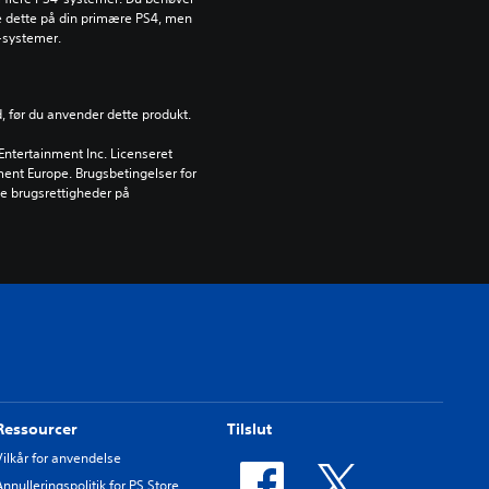
ge dette på din primære PS4, men 
-systemer.
d, før du anvender dette produkt.
ntertainment Inc. Licenseret 
nment Europe. Brugsbetingelser for 
 brugsrettigheder på 
Ressourcer
Tilslut
Vilkår for anvendelse
Annulleringspolitik for PS Store