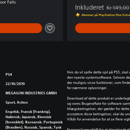
or Falls
l
Inkluderet
Kr 149,00
Nedsat fra 
l
Abonner på PlayStation Plus Extra 
Hvis du vil spille dette spil på PS5, ska
PS4
den nyeste systemsoftware. Selvom dett
der muligvis visse funktioner, som find
22/10/2019
for nærmere oplysninger.
MEGAGON INDUSTRIES GMBH
Download af dette produkt er underlagt 
Sport, Action
og vores Brugeraftale for software samt
tillægsbetingelser, der gælder for dette 
Engelsk, Fransk (Frankrig),
acceptere disse betingelser, skal du un
Italiensk, Japansk, Kinesisk
Vilkår for anvendelse for at se flere vig
(forenklet), Koreansk, Portugisisk
(Brasilien), Russisk, Spansk, Tysk
Engangslicensafgift for at downloade ti