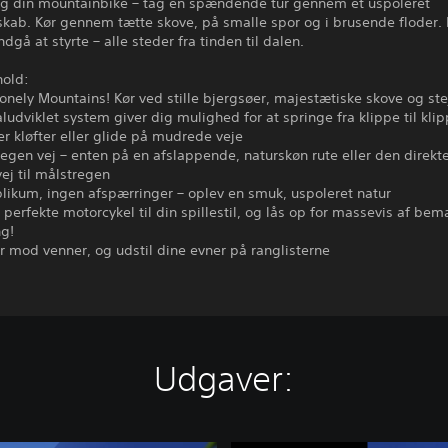
og din mountainbike – tag en spændende tur gennem et uspoleret
kab. Kør gennem tætte skove, på smalle spor og i brusende floder. 
ndgå at styrte – alle steder fra tinden til dalen.
old:
 Lonely Mountains! Kør ved stille bjergsøer, majestætiske skove og stej
aludviklet system giver dig mulighed for at springe fra klippe til klip
er kløfter eller glide på mudrede veje
 egen vej – enten på en afslappende, naturskøn rute eller den direkte
vej til målstregen
blikum, ingen afspærringer – oplev en smuk, uspoleret natur
 perfekte motorcykel til din spillestil, og lås op for massevis af bem
g!
r mod venner, og udstil dine evner på ranglisterne
Udgaver: