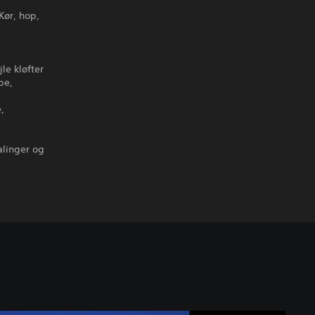
Kør, hop,
le kløfter
pe,
,
alinger og