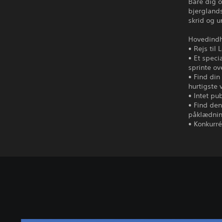
Bare dig 
bjerglands
skrid og u
Hovedindh
• Rejs til
• Et speci
sprinte ov
• Find din
hurtigste 
• Intet pu
• Find den
påklædnin
• Konkurré