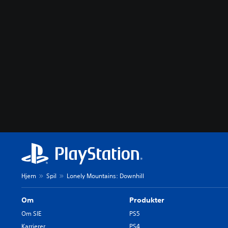
Hjem
Spil
Lonely Mountains: Downhill
Om
Produkter
Om SIE
PS5
Karrierer
PS4