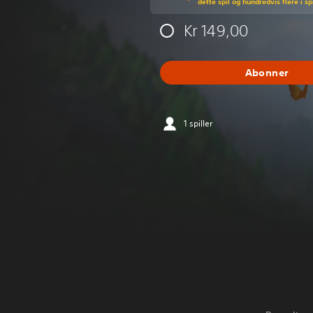
dette spil og hundredvis flere i s
Kr 149,00
Abonner
1 spiller