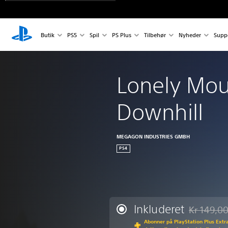
Butik
PS5
Spil
PS Plus
Tilbehør
Nyheder
Supp
Lonely Mou
Downhill
MEGAGON INDUSTRIES GMBH
PS4
Inkluderet
Kr 149,0
Nedsat fra 
Abonner på PlayStation Plus Extra 