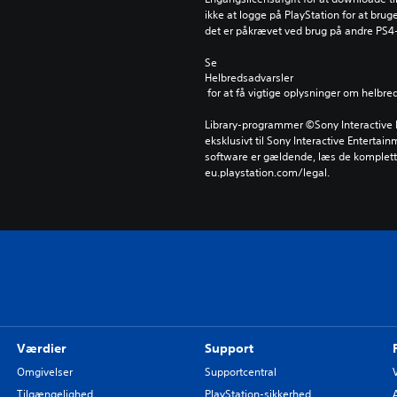
ikke at logge på PlayStation for at bru
det er påkrævet ved brug på andre PS4
Se 
Helbredsadvarsler
 for at få vigtige oplysninger om helbre
Library-programmer ©Sony Interactive E
eksklusivt til Sony Interactive Entertai
software er gældende, læs de komplette
eu.playstation.com/legal.
Værdier
Support
Omgivelser
Supportcentral
Tilgængelighed
PlayStation-sikkerhed