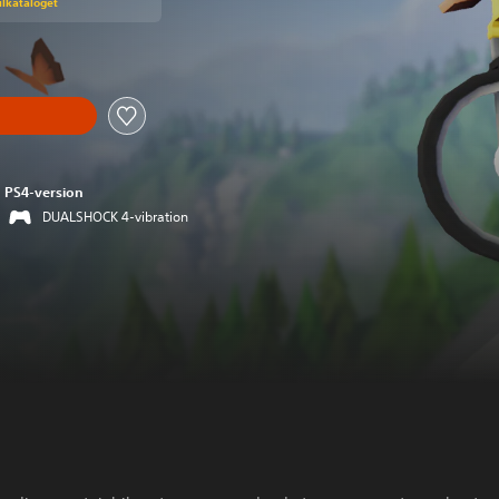
pilkataloget
PS4-version
DUALSHOCK 4-vibration