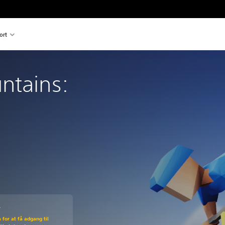
ort
ntains: 
0
den normale pris på Kr 149,00
for at få adgang til