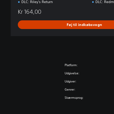
DLC: Riley's Return
DLC: Redmo
Kr 164,00
Føj til indkøbsvogn
Platform:
Udgivelse:
Udgiver:
Genrer:
Skærmsprog: