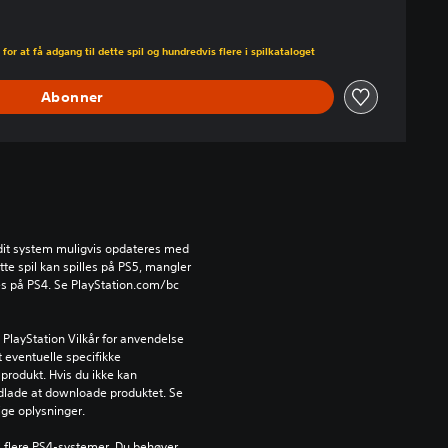
den normale pris på Kr 149,00
for at få adgang til dette spil og hundredvis flere i spilkataloget
Abonner
l dit system muligvis opdateres med 
e spil kan spilles på PS5, mangler 
es på PS4. Se PlayStation.com/bc 
PlayStation Vilkår for anvendelse 
 eventuelle specifikke 
produkt. Hvis du ikke kan 
dlade at downloade produktet. Se 
tige oplysninger.
l flere PS4-systemer. Du behøver 