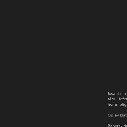
Jusant er 
tårn. Udfo
hemmelighe
Oplev klat
Behersk di