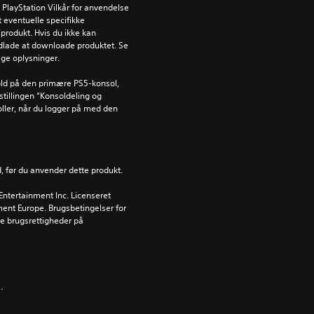
PlayStation Vilkår for anvendelse 
 eventuelle specifikke 
produkt. Hvis du ikke kan 
dlade at downloade produktet. Se 
tige oplysninger.
ld på den primære PS5-konsol, 
tillingen “Konsoldeling og 
oller, når du logger på med den 
d, før du anvender dette produkt.
ntertainment Inc. Licenseret 
nment Europe. Brugsbetingelser for 
 brugsrettigheder på 
.