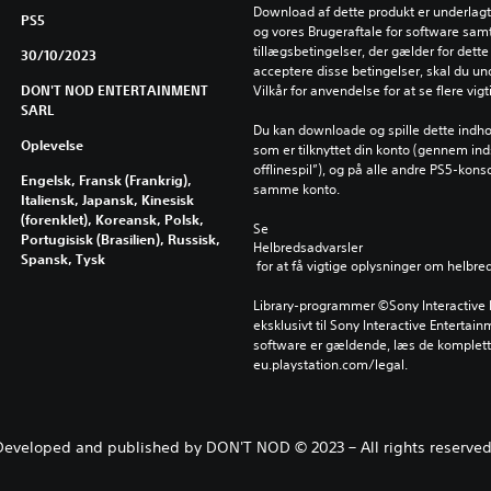
Download af dette produkt er underlagt 
PS5
og vores Brugeraftale for software samt
tillægsbetingelser, der gælder for dette 
30/10/2023
acceptere disse betingelser, skal du un
DON'T NOD ENTERTAINMENT
Vilkår for anvendelse for at se flere vig
SARL
Du kan downloade og spille dette indho
Oplevelse
som er tilknyttet din konto (gennem inds
offlinespil”), og på alle andre PS5-kons
Engelsk, Fransk (Frankrig),
samme konto.
Italiensk, Japansk, Kinesisk
(forenklet), Koreansk, Polsk,
Se 
Portugisisk (Brasilien), Russisk,
Helbredsadvarsler
Spansk, Tysk
 for at få vigtige oplysninger om helbre
Library-programmer ©Sony Interactive E
eksklusivt til Sony Interactive Entertai
software er gældende, læs de komplette
eu.playstation.com/legal.
Developed and published by DON'T NOD © 2023 – All rights reserved