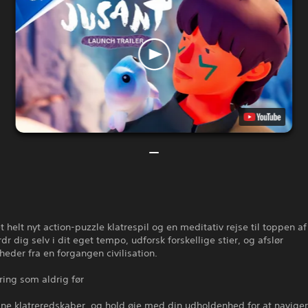
et helt nyt action-puzzle klatrespil og en meditativ rejse til toppen af
rdr dig selv i dit eget tempo, udforsk forskellige stier, og afslør
der fra en forgangen civilisation.
ring som aldrig før
ne klatreredskaber, og hold øje med din udholdenhed for at naviger