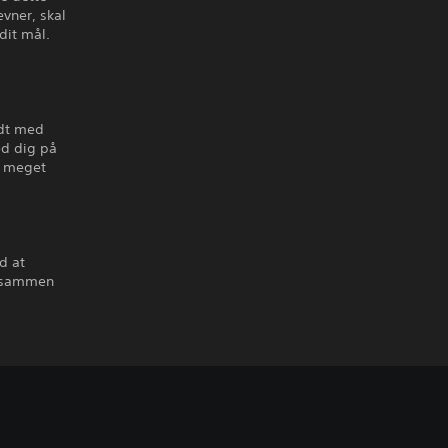
evner, skal
dit mål.
ldt med
ed dig på
g meget
d at
ie sammen