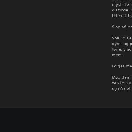
mystiske o
du finde u
Udforsk for
Slap af, o
Spil i dit
dyre- og p
tørre, vin
mere.
Følges me
Mød den m
vække natu
og nå dets