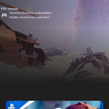
PS5-version
Vibrationsfunktion understøttes
(trådløs DualSense-controller)