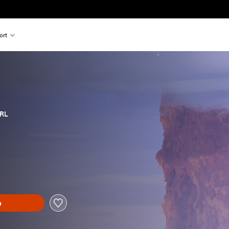
ort
RL
n