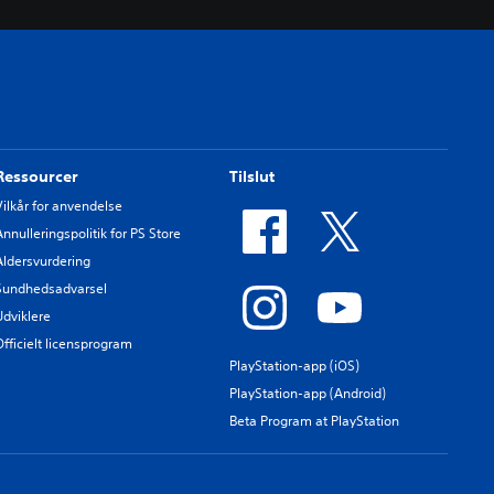
Ressourcer
Tilslut
Vilkår for anvendelse
Annulleringspolitik for PS Store
Aldersvurdering
Sundhedsadvarsel
Udviklere
Officielt licensprogram
PlayStation-app (iOS)
PlayStation-app (Android)
Beta Program at PlayStation