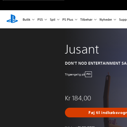
Butik
PS5
Spil
PS Plus
Tilbehør
Nyheder
Supp
Jusant
DON'T NOD ENTERTAINMENT SA
Tilgængelig på
PS5
Kr 184,00
Føj til indkøbsvog