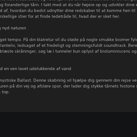
g foranderlige tårn. I takt med at du når højere op og udvikler dine 
d af, hvordan du bedst udnytter dine redskaber til at komme hen til 
skellige stier for at finde ledetråde til, hvad der er sket her.
g nyd naturen
 eget tempo. På din klatretur vil du støde på nogle smukke biomer fy
lanteliv, ledsaget af et fredeligt og stemningsfuldt soundtrack. Ber
dblæste skråninger, søg læ i tunneler kun oplyst af bioluminiscens o
d en ven lavet udelukkende af vand
ystiske Ballast. Denne skabning vil hjælpe dig gennem din rejse ve
ren på din vej og afsløre spor, der lader dig stykke tårnets histor
 top.