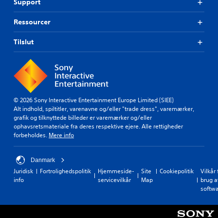
Support
Ressourcer
Tilslut
© 2026 Sony Interactive Entertainment Europe Limited (SIEE)
Alt indhold, spiltitler, varenavne og/eller "trade dress", varemærker,
grafik og tilknyttede billeder er varemærker og/eller
ophavsretsmateriale fra deres respektive ejere. Alle rettigheder
forbeholdes.
Mere info
Danmark
Juridisk
Fortrolighedspolitik
Hjemmeside-
Site
Cookiepolitik
Vilkår 
info
servicevilkår
Map
brug a
softw