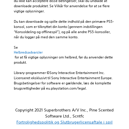
du ikke kan acceptere disse betingelser, skal du undlade at 
downloade produktet. Se Vilkår for anvendelse for at se flere 
vigtige oplysninger.
Du kan downloade og spille dette indhold på den primære PS5-
konsol, som er tilknyttet din konto (gennem indstillingen 
“Konsoldeling og offlinespil”), og på alle andre PS5-konsoller, 
når du logger på med den samme konto.
Se 
Helbredsadvarsler
 for at få vigtige oplysninger om helbred, før du anvender dette 
produkt.
Library-programmer ©Sony Interactive Entertainment Inc. 
Licenseret eksklusivt til Sony Interactive Entertainment Europe. 
Brugsbetingelser for software er gældende, læs de komplette 
brugsrettigheder på eu.playstation.com/legal.
Copyright 2021 Superbrothers A/V Inc., Pine Scented
Software Ltd., Scntfc
Fortrolighedspolitik og Slutbrugerlicensaftale i spil