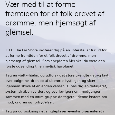
Vær med til at forme
fremtiden for et folk drevet af
drømme, men hjemsøgt af
glemsel.
JETT: The Far Shore inviterer dig på en¨interstellar tur ud for
at forme fremtiden for et folk drevet af drømme, men
hjemsøgt af glemsel. Som spejderen Mei skal du være den
første udsending til en mytisk havplanet.
Tag en »jett«-hjelm, og udforsk det store ukendte - stryg lavt
over bølgerne, drøn op af uberørte kystlinjer, og skær
igennem skove af en anden verden. Tilpas dig en detaljeret,
systemisk åben verden, og overlev igennem modgangen
sammen med en intim gruppe deltagere i denne histore om
mod, undren og fortrydelser.
Tag på udforskning i et singleplayer-eventyr præsenteret i