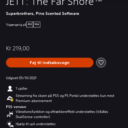
JETT: The Far Shore™
Superbrothers, Pine Scented Software
Tilgængelig på
PS5
PS4
Kr 219,00
Føj til indkøbsvogn
Udgivet 05/10/2021
1 spiller
Streaming fra skyen på PS5 og PS Portal understøttes kun med
Premium-abonnement
PS5-version
Vibrationsfunktion og aftrækkereffekt understøttes (trådløs
DualSense-controller)
Hjælp til spil understøttes