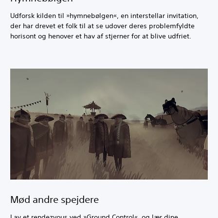
Udforsk kilden til »hymnebølgen«, en interstellar invitation,
der har drevet et folk til at se udover deres problemfyldte
horisont og henover et hav af stjerner for at blive udfriet.
Mød andre spejdere
Lav et rendezvous ved »Ground Control«, og lær dine