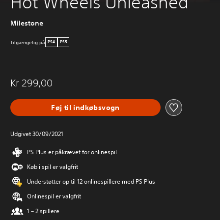
Hot Wheels Unleashed
Milestone
Tilgængelig på
PS4
PS5
Kr 299,00
Føj til indkøbsvogn
Udgivet 30/09/2021
PS Plus er påkrævet for onlinespil
Køb i spil er valgfrit
Understøtter op til 12 onlinespillere med PS Plus
Onlinespil er valgfrit
1 – 2 spillere