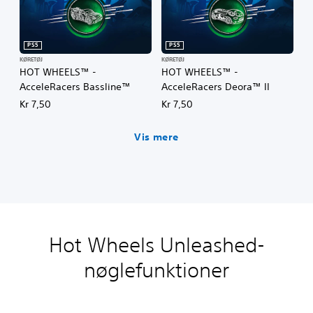
PS5
PS5
KØRETØJ
KØRETØJ
HOT WHEELS™ -
HOT WHEELS™ -
AcceleRacers Bassline™
AcceleRacers Deora™ II
Kr 7,50
Kr 7,50
Vis mere
Hot Wheels Unleashed-
nøglefunktioner