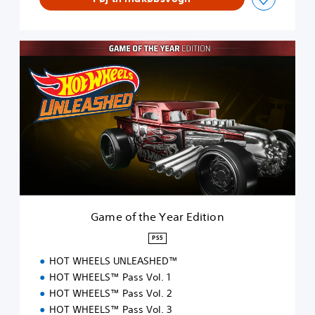
G
a
m
e
o
f
t
h
e
Y
e
a
r
Game of the Year Edition
E
d
PS5
i
HOT WHEELS UNLEASHED™
t
i
HOT WHEELS™ Pass Vol. 1
o
HOT WHEELS™ Pass Vol. 2
n
HOT WHEELS™ Pass Vol. 3