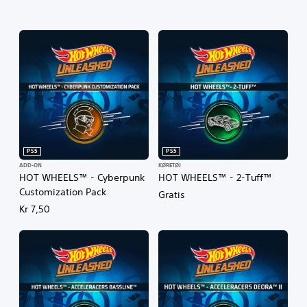
PS5
PS5
ADD-ON
KØRETØJ
HOT WHEELS™ - Cyberpunk
HOT WHEELS™ - 2-Tuff™
Customization Pack
Gratis
Kr 7,50