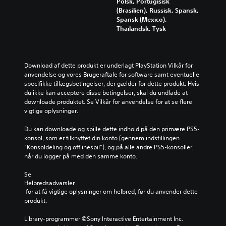
Polsk, Portugisisk
(Brasilien), Russisk, Spansk,
Spansk (Mexico),
Thailandsk, Tysk
Download af dette produkt er underlagt PlayStation Vilkår for 
anvendelse og vores Brugeraftale for software samt eventuelle 
specifikke tillægsbetingelser, der gælder for dette produkt. Hvis 
du ikke kan acceptere disse betingelser, skal du undlade at 
downloade produktet. Se Vilkår for anvendelse for at se flere 
vigtige oplysninger.
Du kan downloade og spille dette indhold på den primære PS5-
konsol, som er tilknyttet din konto (gennem indstillingen 
“Konsoldeling og offlinespil”), og på alle andre PS5-konsoller, 
når du logger på med den samme konto.
Se 
Helbredsadvarsler
 for at få vigtige oplysninger om helbred, før du anvender dette 
produkt.
Library-programmer ©Sony Interactive Entertainment Inc. 