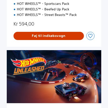
HOT WHEELS™ - Sportscars Pack
HOT WHEELS™ - Beefed Up Pack
HOT WHEELS™ - Street Beasts™ Pack
Kr 594,00
Føj til indkøbsvogn
S
t
a
n
d
a
r
d
E
d
i
t
i