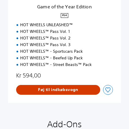
r
Game of the Year Edition
E
d
PS4
i
HOT WHEELS UNLEASHED™
t
i
HOT WHEELS™ Pass Vol. 1
o
HOT WHEELS™ Pass Vol. 2
n
HOT WHEELS™ Pass Vol. 3
HOT WHEELS™ - Sportscars Pack
HOT WHEELS™ - Beefed Up Pack
HOT WHEELS™ - Street Beasts™ Pack
Kr 594,00
Føj til indkøbsvogn
Add-Ons