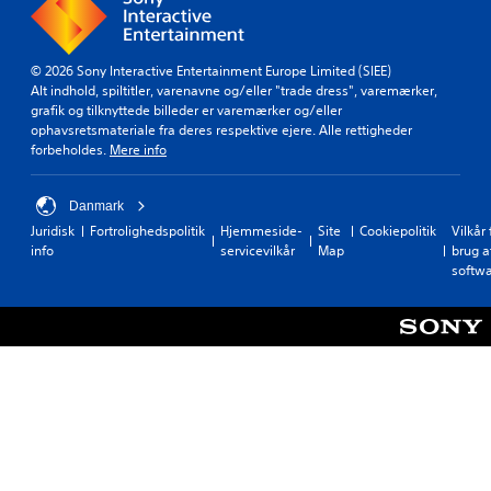
© 2026 Sony Interactive Entertainment Europe Limited (SIEE)
Alt indhold, spiltitler, varenavne og/eller "trade dress", varemærker,
grafik og tilknyttede billeder er varemærker og/eller
ophavsretsmateriale fra deres respektive ejere. Alle rettigheder
forbeholdes.
Mere info
Danmark
Juridisk
Fortrolighedspolitik
Hjemmeside-
Site
Cookiepolitik
Vilkår 
info
servicevilkår
Map
brug a
softw