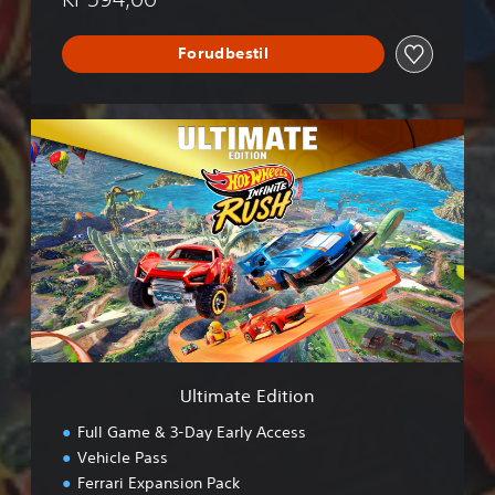
Forudbestil
U
l
t
i
m
a
t
e
E
d
i
t
i
Ultimate Edition
o
n
Full Game & 3-Day Early Access
Vehicle Pass
Ferrari Expansion Pack