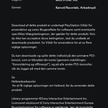
d
a
f
e
u
n
Genrer:
o
Kørsel/racerløb, Arkadespil
u
c
æ
r
d
e
n
i
e
r
d
n
n
e
r
d
Download af dette produkt er underlagt PlayStation Vilkår for 
u
d
e
i
anvendelse og vores Brugeraftale for software samt eventuelle 
n
e
k
v
specifikke tillægsbetingelser, der gælder for dette produkt. Hvis 
d
t
o
i
du ikke kan acceptere disse betingelser, skal du undlade at 
e
o
n
d
downloade produktet. Se Vilkår for anvendelse for at se flere 
r
v
t
u
vigtige oplysninger.
t
e
r
e
e
r
o
l
Du kan downloade og spille dette indhold på den primære PS5-
k
o
l
l
konsol, som er tilknyttet din konto (gennem indstillingen 
s
r
f
e
“Konsoldeling og offlinespil”), og på alle andre PS5-konsoller, 
t
d
u
l
når du logger på med den samme konto.
e
n
n
y
r
e
k
d
Se 
,
d
t
s
Helbredsadvarsler
f
e
i
 for at få vigtige oplysninger om helbred, før du anvender dette 
t
o
n
o
produkt.
y
r
i
n
r
d
v
e
Library-programmer ©Sony Interactive Entertainment Inc. 
k
i
e
r
Licenseret eksklusivt til Sony Interactive Entertainment Europe. 
e
s
a
n
Brugsbetingelser for software er gældende, læs de komplette 
r
p