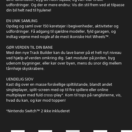
udfordringer. Og der er mere endnu: Vis din stil frem ved at tilpasse
din bil helt ned til hjulene!
EN UNIK SAMLING
Opdag og saml over 150 køretøjer i begivenheder, aktiviteter og
udfordringer. Få adgang til sjældne modeller, fyld garagen, og
indtag vejene med nogle af de mest ikoniske Hot Wheels™.
GØR VERDEN TIL DIN BANE
Med den nye Track Builder kan du lave baner på et helt nyt niveau
ved hjælp af verden omkring dig. Sæt moduler på jorden, byg
udenom bygninger, eller kør over byen, mens du snor dig mellem
tårnhøje skyskrabere.
UENDELIG SJOV
Kast dig over en masse forskellige spiltilstande, blandt andet
singleplayer, split-screen med op til fire spillere eller online
multiplayer med fuld cross-play*. Kom til tops på ranglisterne, vis,
hvad du kan, og kør mod toppen!
*Nintendo Switch™ 2 ikke inkluderet