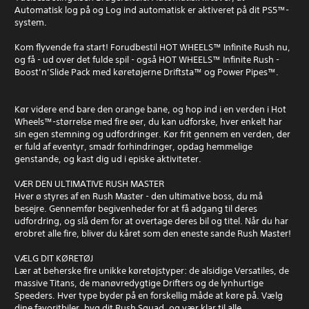
Automatisk log på og Log ind automatisk er aktiveret på dit PS5™-
system.
Kom flyvende fra start! Forudbestil HOT WHEELS™ Infinite Rush nu,
og få - ud over det fulde spil - også HOT WHEELS™ Infinite Rush -
Boost’n’Slide Pack med køretøjerne Driftsta™ og Power Pipes™.
Kør videre end bare den orange bane, og hop ind i en verden i Hot
Wheels™-størrelse med fire øer, du kan udforske, hver enkelt har
sin egen stemning og udfordringer. Kør frit gennem en verden, der
er fuld af eventyr, smadr forhindringer, opdag hemmelige
genstande, og kast dig ud i episke aktiviteter.
VÆR DEN ULTIMATIVE RUSH MASTER
Hver ø styres af en Rush Master - den ultimative boss, du må
besejre. Gennemfør begivenheder for at få adgang til deres
udfordring, og slå dem for at overtage deres bil og titel. Når du har
erobret alle fire, bliver du kåret som den eneste sande Rush Master!
VÆLG DIT KØRETØJ
Lær at beherske fire unikke køretøjstyper: de alsidige Versatiles, de
massive Titans, de manøvredygtige Drifters og de lynhurtige
Speeders. Hver type byder på en forskellig måde at køre på. Vælg
dine favoritbiler, byg dit Rush Squad, og vær klar til alle