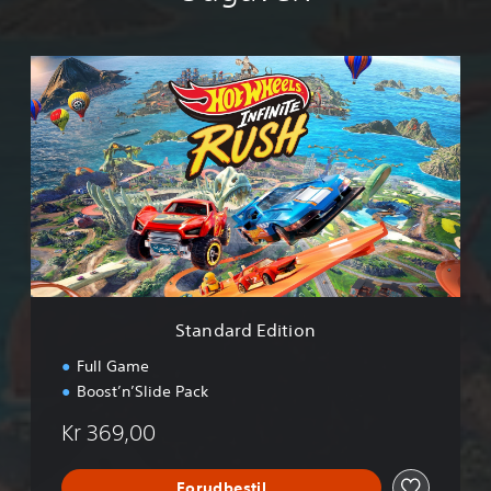
S
t
a
n
d
a
r
d
E
d
i
t
i
Standard Edition
o
n
Full Game
Boost’n’Slide Pack
Kr 369,00
Forudbestil