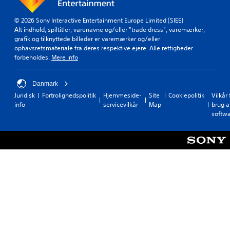
i
e
e
n
f
s
© 2026 Sony Interactive Entertainment Europe Limited (SIEE)
d
r
n
Alt indhold, spiltitler, varenavne og/eller "trade dress", varemærker,
s
a
o
grafik og tilknyttede billeder er varemærker og/eller
t
a
g
ophavsretsmateriale fra deres respektive ejere. Alle rettigheder
i
l
e
forbeholdes.
Mere info
l
l
t
l
e
s
e
h
u
Danmark
t
ø
p
Juridisk
Fortrolighedspolitik
Hjemmeside-
Site
Cookiepolitik
Vilkår 
s
j
p
info
servicevilkår
Map
brug a
v
t
o
softw
æ
t
r
r
a
t
h
l
t
e
e
i
d
r
l
s
e
g
g
.
e
r
n
a
t
d
i
.
l
k
n