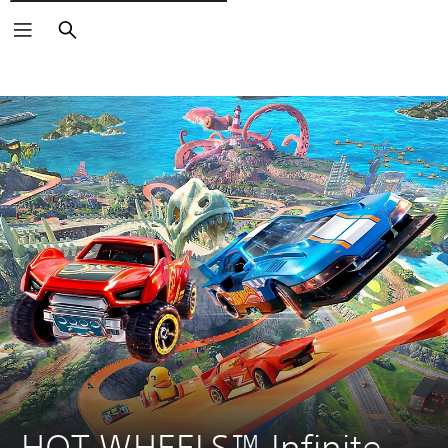
Søg
HOT WHEELS™ Infinite 