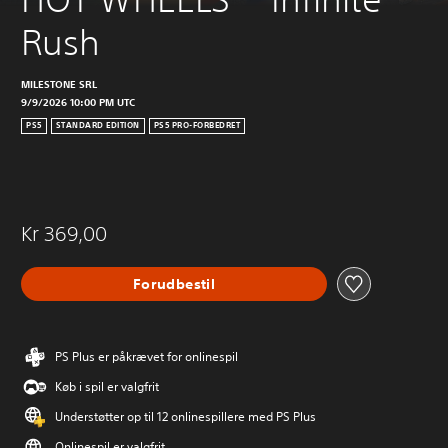
Rush
MILESTONE SRL
9/9/2026 10:00 PM UTC
PS5
STANDARD EDITION
PS5 PRO-FORBEDRET
Kr 369,00
Forudbestil
PS Plus er påkrævet for onlinespil
Køb i spil er valgfrit
Understøtter op til 12 onlinespillere med PS Plus
Onlinespil er valgfrit