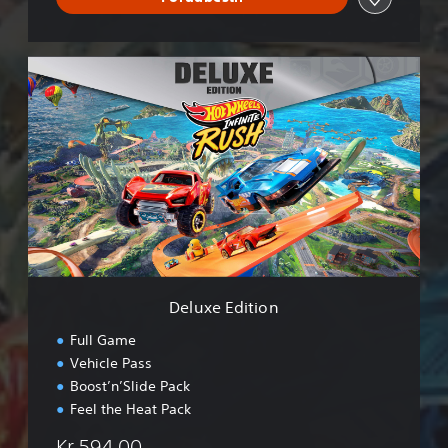
D
e
l
u
x
e
E
d
i
t
i
o
n
Deluxe Edition
Full Game
Vehicle Pass
Boost’n’Slide Pack
Feel the Heat Pack
Kr 594,00