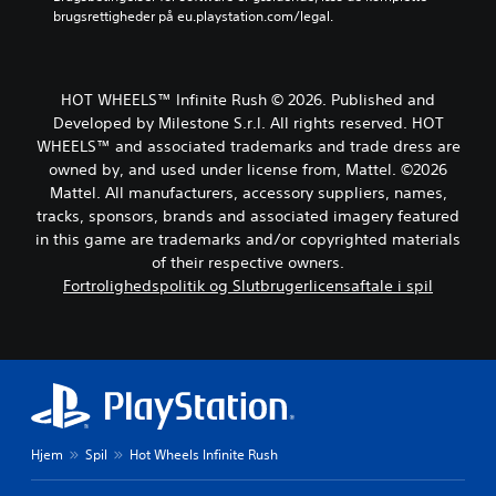
u
e
brugsrettigheder på eu.playstation.com/legal.
.
i
a
t
l
f
i
l
u
M
l
e
d
o
e
t
HOT WHEELS™ Infinite Rush © 2026. Published and
f
t
n
i
Developed by Milestone S.r.l. All rights reserved. HOT
o
a
o
k
r
WHEELS™ and associated trademarks and trade dress are
l
l
k
d
owned by, and used under license from, Mattel. ©2026
t
e
y
r
e
Mattel. All manufacturers, accessory suppliers, names,
i
d
i
r
tracks, sponsors, brands and associated imagery featured
n
n
D
n
d
in this game are trademarks and/or copyrighted materials
g
u
a
e
of their respective owners.
e
k
t
h
n
Fortrolighedspolitik og Slutbrugerlicensaftale i spil
a
i
o
i
n
v
l
s
i
t
d
p
n
f
e
i
d
o
r
l
s
r
t
l
t
u
a
e
i
d
l
t
l
i
Hjem
Spil
Hot Wheels Infinite Rush
t
v
l
n
d
e
e
d