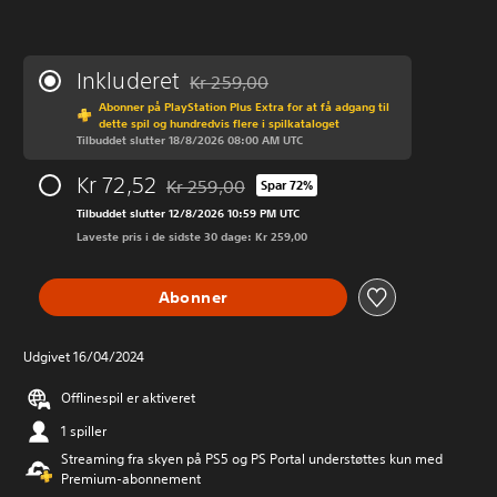
Inkluderet
Kr 259,00
Nedsat fra den normale pris på Kr 259,00
Abonner på PlayStation Plus Extra for at få adgang til
dette spil og hundredvis flere i spilkataloget
Tilbuddet slutter 18/8/2026 08:00 AM UTC
Kr 72,52
Kr 259,00
Spar 72%
Nedsat fra den normale pris på Kr 259,00
Tilbuddet slutter 12/8/2026 10:59 PM UTC
Laveste pris i de sidste 30 dage: Kr 259,00
Abonner
Udgivet 16/04/2024
Offlinespil er aktiveret
1 spiller
Streaming fra skyen på PS5 og PS Portal understøttes kun med
Premium-abonnement