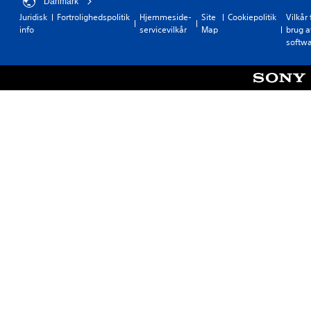
Danmark
Juridisk
Fortrolighedspolitik
Hjemmeside-
Site
Cookiepolitik
Vilkår 
info
servicevilkår
Map
brug a
softw