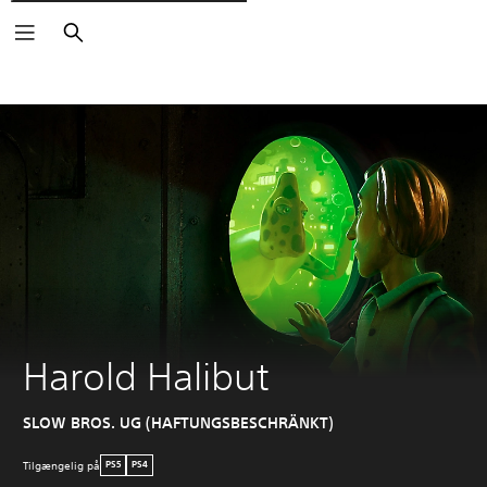
Søg
Harold Halibut
SLOW BROS. UG (HAFTUNGSBESCHRÄNKT)
Tilgængelig på
PS5
PS4