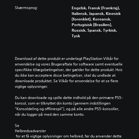
Skærmsprog:
Engelsk, Fransk (Frankrig),
Italiensk, Japansk, Kinesisk
(forenklet), Koreansk,
Portugisisk (Brasilien),
Russisk, Spansk, Tyrkisk,
Tysk
Download af dette produkt er underlagt PlayStation Vilkår for 
anvendelse og vores Brugeraftale for software samt eventuelle 
specifikke tillægsbetingelser, der gælder for dette produkt. Hvis 
du ikke kan acceptere disse betingelser, skal du undlade at 
downloade produktet. Se Vilkår for anvendelse for at se flere 
vigtige oplysninger.
Du kan downloade og spille dette indhold på den primære PS5-
konsol, som er tilknyttet din konto (gennem indstillingen 
“Konsoldeling og offlinespil”), og på alle andre PS5-konsoller, 
når du logger på med den samme konto.
Se 
Helbredsadvarsler
 for at få vigtige oplysninger om helbred, før du anvender dette 