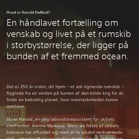
Hvad er Harold Halibut?
En håndlavet fortælling om
venskab og livet på et rumskib
i storbystørrelse, der ligger på
bunden af et fremmed ocean.
Det er 250 år siden, dit hjem – et ark-lignende rumskib –
flygtede fra en verden på kanten af den kolde krig for at
finde en beboelig planet, hvor menneskeheden kunne
overleve.
Du er Harold, en ung laboratorieassistent for skibets
chefforsker, Jeanne Mareaux. Mens de fleste af skibets
beboere har affundet sig med et liv på det nedsænkede
skib, arbejder Mareaux stadig utrætteligt på at finde en