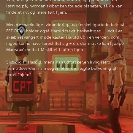
løsning på, hvordan skibet kan forlade planeten, så de kan
finde et nyt og mere tørt hjem.
Men de mærkelige, vidunderlige og forskelligartede folk på
FEDORA I holder også Harold travlt beskæftiget ... Indtil et
skæbnesvangert møde kaster Harold ud i en verden, som
ingen kunne have forestillet sig – én, der måske kan hjælpe
Mareaux' med at få skibet i luften igen.
Slut dig til Harold, mens han udforsker en livlig retro-
fremtidsverden i sin søgen efter den ægte betydning af
ordet "hjem".