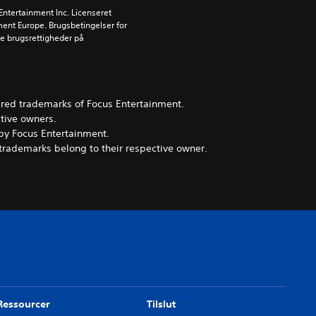
ntertainment Inc. Licenseret 
nment Europe. Brugsbetingelser for 
 brugsrettigheder på 
ered trademarks of Focus Entertainment.
ctive owners.
by Focus Entertainment.
 trademarks belong to their respective owner.
Ressourcer
Tilslut