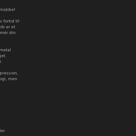
umskibe!
fortid til
ib er et
imér din
 metal
jet.
r.
pression,
logi, men
ler