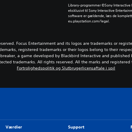
Library-programmer ©Sony Interactive E
eksklusivt til Sony Interactive Entertai
software er gældende, læs de komplette
eu.playstation.com/legal.
reserved. Focus Entertainment and its logos are trademarks or regist
ademarks, registered trademarks or their logos belong to their respe
reaker, a game developed by Blackbird Interactive and published 
ected trademarks. All rights reserved. All the marks and registered
Fortrolighedspolitik og Slutbrugerlicensaftale i spil
Værdier
Support