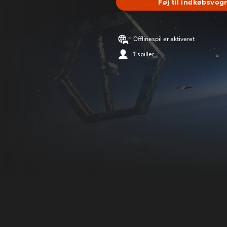
Føj til indkøbsvog
Offlinespil er aktiveret
1 spiller