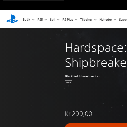
Butik
PS5
Spil
PS Plus
Tilbehør
Nyheder
Supp
Hardspace:
Shipbreake
Blackbird Interactive Inc.
PS5
Kr 299,00