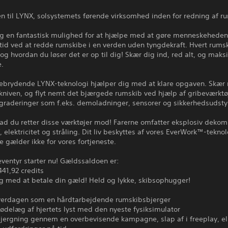
 til LYNX, solsystemets førende virksomhed inden for redning af r
ig en fantastisk mulighed for at hjælpe med at gøre menneskehedens 
id ved at redde rumskibe i en verden uden tyngdekraft. Hvert rumsk
 og hvordan du løser det er op til dig! Skær dig ind, red alt, og maks
e.
ebrydende LYNX-teknologi hjælper dig med at klare opgaven. Skær
kniven, og flyt nemt det bjærgede rumskib ved hjælp af gribeværktø
graderinger som f.eks. demoladninger, sensorer og sikkerhedsudsty
ad du retter disse værktøjer mod! Farerne omfatter eksplosiv dekom
 elektricitet og stråling. Dit liv beskyttes af vores EverWork™-tekno
gælder ikke for vores fortjeneste.
ventyr starter nu! Gældssaldoen er:
441,92 credits
g med at betale din gæld! Held og lykke, skibsophugger!
verdagen som en hårdtarbejdende rumskibsbjerger
ødelæg af hjertets lyst med den nyeste fysiksimulator
bjergning gennem en overbevisende kampagne, slap af i freeplay, el