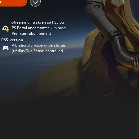
n
Streaming fra skyen på PS5 og
PS Portal understøttes kun med
Premium-abonnement
PS5-version
Vibrationsfunktion understøttes
(trådløs DualSense-controller)