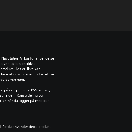
PlayStation Vilkår for anvendelse 
 eventuelle specifikke 
produkt. Hvis du ikke kan 
dlade at downloade produktet. Se 
tige oplysninger.
ld på den primære PS5-konsol, 
tillingen “Konsoldeling og 
oller, når du logger på med den 
d, før du anvender dette produkt.