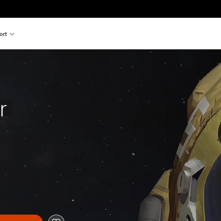
ort
 
r