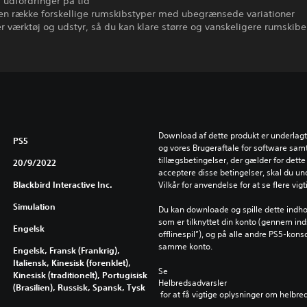
i udfordringer på tid
 en række forskellige rumskibstyper med ubegrænsede variationer
 værktøj og udstyr, så du kan klare større og vanskeligere rumskibe
Download af dette produkt er underlagt 
PS5
og vores Brugeraftale for software samt
tillægsbetingelser, der gælder for dette 
20/9/2022
acceptere disse betingelser, skal du un
Blackbird Interactive Inc.
Vilkår for anvendelse for at se flere vig
Simulation
Du kan downloade og spille dette indho
som er tilknyttet din konto (gennem inds
Engelsk
offlinespil”), og på alle andre PS5-kons
samme konto.
Engelsk, Fransk (Frankrig),
Italiensk, Kinesisk (forenklet),
Se 
Kinesisk (traditionelt), Portugisisk
Helbredsadvarsler
(Brasilien), Russisk, Spansk, Tysk
 for at få vigtige oplysninger om helbre