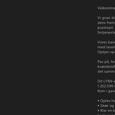
Velkommen
Vi giver d
dens fremt
puslespil,
fortjenest
Vores ban
med laser
Optjen op
Pas på, hv
brændstof,
det samme 
Dit LYNX-e
1.252.594.
Kom i gan
• Oplev h
• Skær og 
• Klar en 