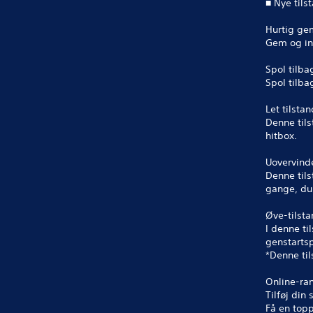
■ Nye tils
Hurtig ge
Gem og ind
Spol tilba
Spol tilba
Let tilstan
Denne tils
hitbox.
Uovervinde
Denne tils
gange, du 
Øve-tilst
I denne ti
genstartsp
*Denne til
Online-ran
Tilføj din 
Få en top