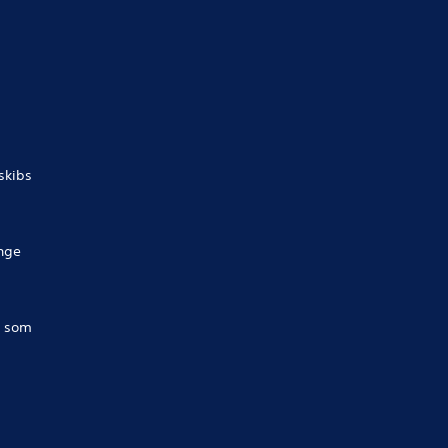
skibs
ange
r som
.