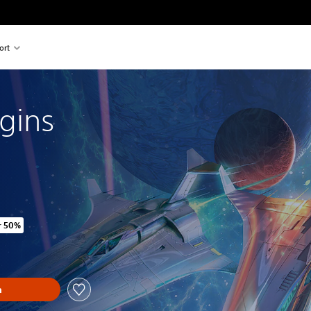
ort
gins
r 50%
rmale pris på Kr 299,00
n