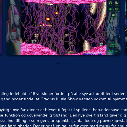
ing indeholder 18 versioner fordelt på alle syv arkadetitler i serien
e gang nogensinde, at Gradius III AM Show Version udkom til hjemme
yttige nye funktioner er blevet tilføjet til spillene, herunder save sta
ge-funktion og uovervindelig tilstand. Den nye øve-tilstand giver di
passe indstillinger som genstartspunkter, antal loop og power-up-stat
ine færdigheder. Der er også en gallerifunktion med musik fra spille