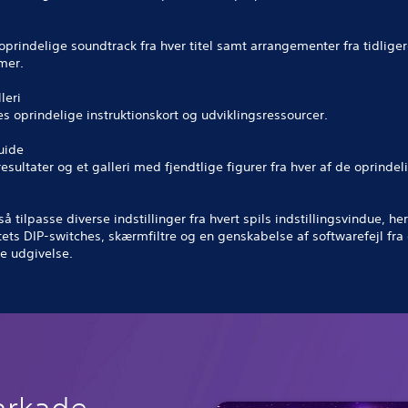
t oprindelige soundtrack fra hver titel samt arrangementer fra tidlige
mer.
leri
es oprindelige instruktionskort og udviklingsressourcer.
uide
resultater og et galleri med fjendtlige figurer fra hver af de oprindeli
å tilpasse diverse indstillinger fra hvert spils indstillingsvindue, he
ets DIP-switches, skærmfiltre og en genskabelse af softwarefejl fra
e udgivelse.