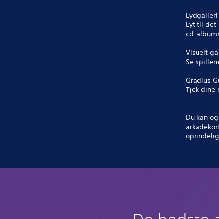
Lydgalleri
Lyt til de
cd-album
Visuelt gal
Se spillen
Gradius G
Tjek dine 
Du kan ogs
arkadekort
oprindelig