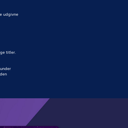
re udgivne
ge titler.
runder
 den