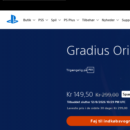
Butik
PS5
Spil
PS Plus
Tilbehør
Nyheder
Supp
Gradius Ori
Tilgængelig på
PS5
Kr 149,50
Kr 299,00
Spa
Nedsat fra den no
Tilbuddet slutter 12/8/2026 10:59 PM UTC
Laveste pris i de sidste 30 dage: Kr 299,00
Føj til indkøbsvog