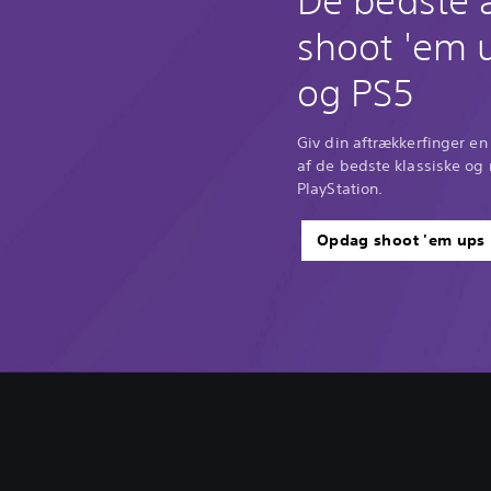
De bedste 
shoot 'em u
og PS5
Giv din aftrækkerfinger e
af de bedste klassiske og
PlayStation.
Opdag shoot 'em ups
C