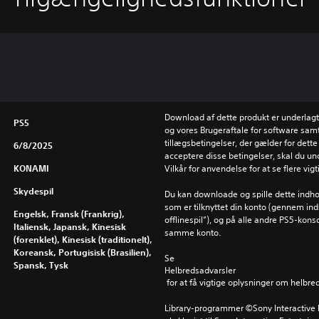
Download af dette produkt er underlagt 
PS5
og vores Brugeraftale for software samt
tillægsbetingelser, der gælder for dette 
6/8/2025
acceptere disse betingelser, skal du un
KONAMI
Vilkår for anvendelse for at se flere vig
Skydespil
Du kan downloade og spille dette indho
som er tilknyttet din konto (gennem inds
Engelsk, Fransk (Frankrig),
offlinespil”), og på alle andre PS5-kons
Italiensk, Japansk, Kinesisk
samme konto.
(forenklet), Kinesisk (traditionelt),
Koreansk, Portugisisk (Brasilien),
Se 
Spansk, Tysk
Helbredsadvarsler
 for at få vigtige oplysninger om helbre
Library-programmer ©Sony Interactive E