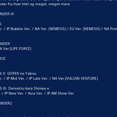
eder fra hver titel og meget, meget mere.
NDER III
S
. / JP Bubble Ver. / NA Ver. (NEMESIS) / EU Ver. (NEMESIS) / NA Pro
ANDER
NA Ver.(LIFE FORCE)
ORCE
S II: GOFER no Yabou
er. / JP Mid Ver. / JP Late Ver. / NA Ver.(VULCAN VENTURE)
 III: Densetsu kara Shinwa e
. / JP New Ver. / Asia Ver. / JP AM Show Ver.
ANDER2