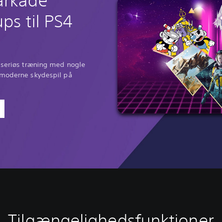
arkade
ps til PS4
n seriøs træning med nogle
 moderne skydespil på
Tilgængelighedsfunktioner