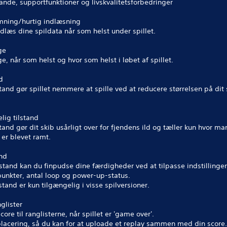
tande, supportfunktioner og livskvalitetsforbedringer
mning/hurtig indlæsning
læs dine spildata når som helst under spillet.
ge
ge, når som helst og hvor som helst i løbet af spillet.
d
tand gør spillet nemmere at spille ved at reducere størrelsen på dit 
lig tilstand
tand gør dit skib usårligt over for fjendens ild og tæller kun hvor m
er blevet ramt.
and
lstand kan du finpudse dine færdigheder ved at tilpasse indstillinge
unkter, antal loop og power-up-status.
stand er kun tilgængelig i visse spilversioner.
glister
score til ranglisterne, når spillet er 'game over'.
placering, så du kan for at uploade et replay sammen med din score