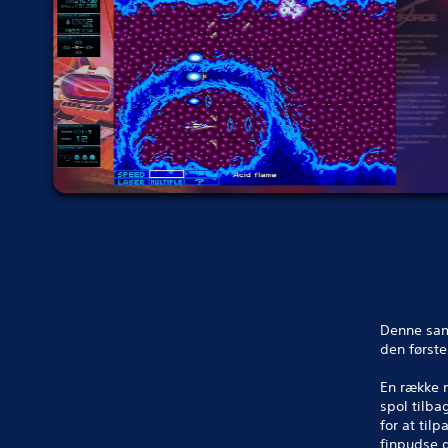
Denne saml
den først
En række n
spol tilba
for at til
finpudse d