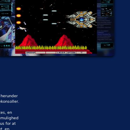
, herunder
konsoller.
tes, en
g mulighed
us for at
t, en