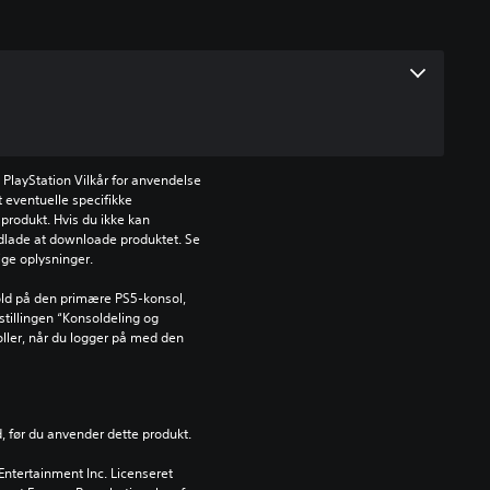
PlayStation Vilkår for anvendelse 
 eventuelle specifikke 
produkt. Hvis du ikke kan 
dlade at downloade produktet. Se 
tige oplysninger.
ld på den primære PS5-konsol, 
tillingen “Konsoldeling og 
oller, når du logger på med den 
d, før du anvender dette produkt.
ntertainment Inc. Licenseret 