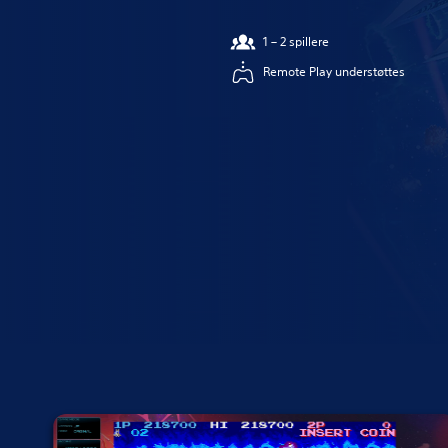
1 – 2 spillere
Remote Play understøttes