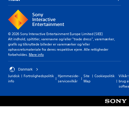
© 2026 Sony Interactive Entertainment Europe Limited (SIEE)
Alt indhold, spiltitler, varenavne og/eller "trade dress", varemærker,
grafik og tilknyttede billeder er varemærker og/eller
ophavsretsmateriale fra deres respektive ejere. Alle rettigheder
forbeholdes.
Mere info
Danmark
Juridisk
Fortrolighedspolitik
Hjemmeside-
Site
Cookiepolitik
Vilkår 
info
servicevilkår
Map
brug a
softw