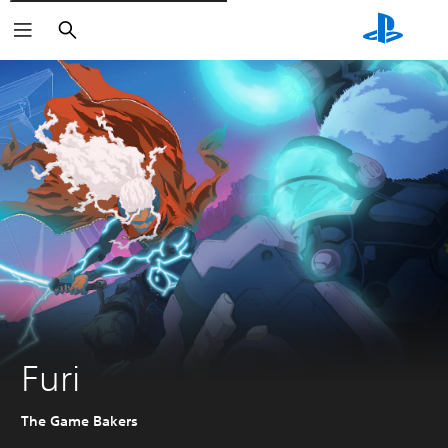
Søg
Furi
The Game Bakers