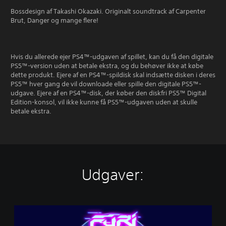
Bossdesign af Takashi Okazaki. Originalt soundtrack af Carpenter
Brut, Danger og mange flere!
Hvis du allerede ejer PS4™-udgaven af spillet, kan du få den digitale
PS5™-version uden at betale ekstra, og du behøver ikke at købe
dette produkt. Ejere af en PS4™-spildisk skal indsætte disken i deres
PS5™ hver gang de vil downloade eller spille den digitale PS5™-
udgave. Ejere af en PS4™-disk, der køber den diskfri PS5™ Digital
Edition-konsol, vil ikke kunne få PS5™-udgaven uden at skulle
betale ekstra.
Udgaver:
F
u