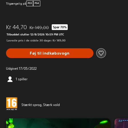
Tilgængelig på
PS5
PS4
Kr 44,70
Kr 149,00
Spar 70%
Nedsat fra den normale pris på Kr 149,00
Tilbuddet slutter 12/8/2026 10:59 PM UTC
Laveste pris i de sidste 30 dage: Kr 149,00
Føj til indkøbsvogn
Udgivet 17/05/2022
1 spiller
Stærkt sprog, Stærk vold