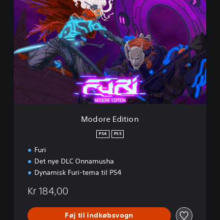
M
o
d
o
r
e
E
d
i
t
i
o
n
Modore Edition
PS4
PS5
Furi
Det nye DLC Onnamusha
Dynamisk Furi-tema til PS4
Kr 184,00
Føj til indkøbsvogn