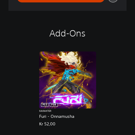
Add-Ons
PS5
PS4
KARAKTER
Furi - Onnamusha
Kr 52,00