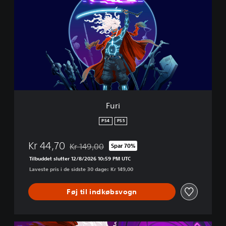
r
i
Furi
PS4
PS5
Kr 44,70
Kr 149,00
Spar 70%
Nedsat fra den normale pris på Kr 149,00
Tilbuddet slutter 12/8/2026 10:59 PM UTC
Laveste pris i de sidste 30 dage: Kr 149,00
Føj til indkøbsvogn