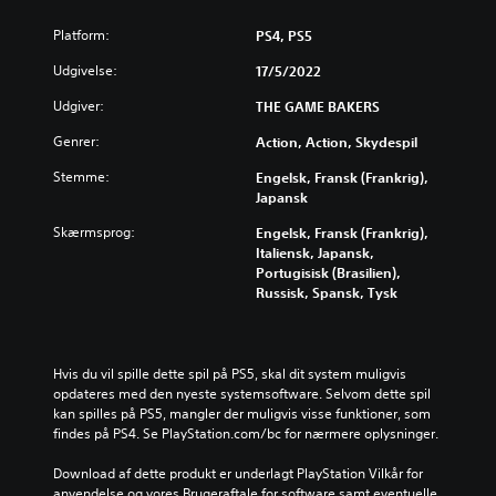
Platform:
PS4, PS5
Udgivelse:
17/5/2022
Udgiver:
THE GAME BAKERS
Genrer:
Action, Action, Skydespil
Stemme:
Engelsk, Fransk (Frankrig),
Japansk
Skærmsprog:
Engelsk, Fransk (Frankrig),
Italiensk, Japansk,
Portugisisk (Brasilien),
Russisk, Spansk, Tysk
Hvis du vil spille dette spil på PS5, skal dit system muligvis 
opdateres med den nyeste systemsoftware. Selvom dette spil 
kan spilles på PS5, mangler der muligvis visse funktioner, som 
findes på PS4. Se PlayStation.com/bc for nærmere oplysninger.
Download af dette produkt er underlagt PlayStation Vilkår for 
anvendelse og vores Brugeraftale for software samt eventuelle 