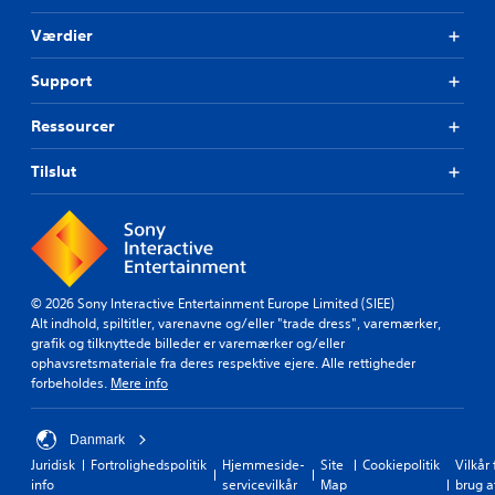
Værdier
Support
Ressourcer
Tilslut
© 2026 Sony Interactive Entertainment Europe Limited (SIEE)
Alt indhold, spiltitler, varenavne og/eller "trade dress", varemærker,
grafik og tilknyttede billeder er varemærker og/eller
ophavsretsmateriale fra deres respektive ejere. Alle rettigheder
forbeholdes.
Mere info
Danmark
Juridisk
Fortrolighedspolitik
Hjemmeside-
Site
Cookiepolitik
Vilkår 
info
servicevilkår
Map
brug a