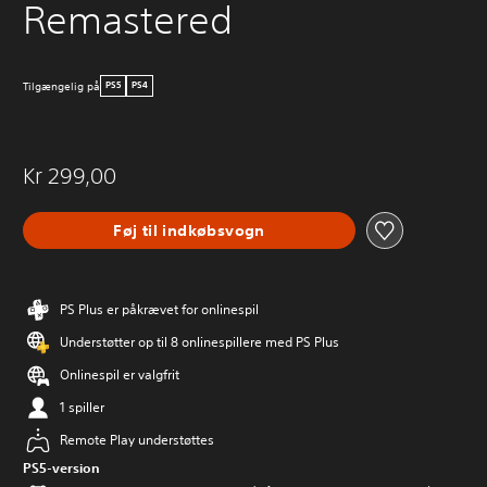
Remastered
Tilgængelig på
PS5
PS4
Kr 299,00
Føj til indkøbsvogn
PS Plus er påkrævet for onlinespil
Understøtter op til 8 onlinespillere med PS Plus
Onlinespil er valgfrit
1 spiller
Remote Play understøttes
PS5-version