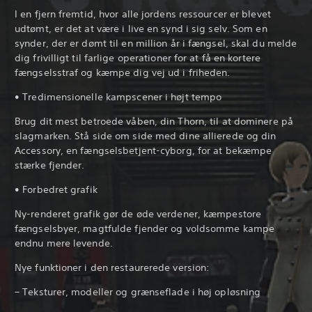
I en fjern fremtid, hvor alle jordens ressourcer er blevet
udtømt, er det at være i live en synd i sig selv. Som en
synder, der er dømt til en million år i fængsel, skal du melde
dig frivilligt til farlige operationer for at få en kortere
fængselsstraf og kæmpe dig vej ud i friheden.
• Tredimensionelle kampscener i højt tempo
Brug dit mest betroede våben, din Thorn, til at dominere på
slagmarken. Stå side om side med dine allierede og din
Accessory, en fængselsbetjent-cyborg, for at bekæmpe
stærke fjender.
• Forbedret grafik
Ny-renderet grafik gør de øde verdener, kæmpestore
fængselsbyer, magtfulde fjender og voldsomme kampe
endnu mere levende.
Nye funktioner i den restaurerede version:
– Teksturer, modeller og grænseflade i høj opløsning