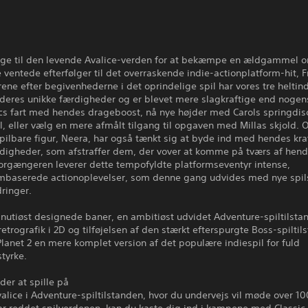
age til den levende Avalice-verden for at bekæmpe en ældgammel o
ventede efterfølger til det overraskende indie-actionplatform-hit,
årene efter begivenhederne i det oprindelige spil har vores tre heltin
deres unikke færdigheder og er blevet mere slagkraftige end nogens
cs fart med hendes drageboost, nå nye højder med Carols springdisc
, eller vælg en mere afmålt tilgang til opgaven med Millas skjold. 
spilbare figur, Neera, har også tænkt sig at byde ind med hendes kra
rdigheder, som afstraffer dem, der vover at komme på tværs af hend
orgængeren leverer dette tempofyldte platformseventyr intense,
aserede actionoplevelser, som denne gang udvides med nye spil
ringer.
nutiøst designede baner, en ambitiøst udvidet Adventure-spiltilsta
 retrografik i 2D og tilføjelsen af den stærkt efterspurgte Boss-spiltil
anet 2 en mere komplet version af det populære indiespil for fuld
tyrke.
er at spille på
alice i Adventure-spiltilstanden, hvor du undervejs vil møde over 10