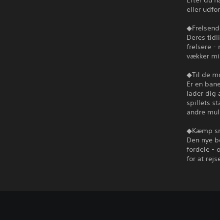
Efter du h
eller udfo
◆Frelsend
Deres tidl
frelsere -
vækker mi
◆Til de m
Er en ban
lader dig 
spillets s
andre muli
◆Kæmp sma
Den nye be
fordele - 
for at rej