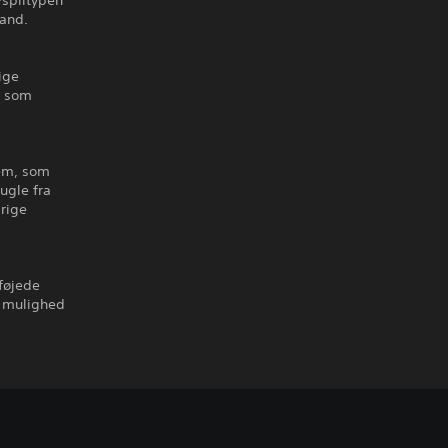
-spiltypen
tand.
lige
, som
tem, som
ugle fra
lrige
lføjede
å mulighed