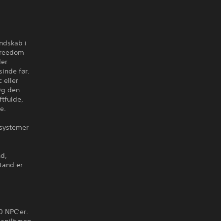
ndskab i
 Freedom
der
inde før.
 eller
Og den
ftfulde,
e.
systemer
nd,
stand er
0 NPC‘er.