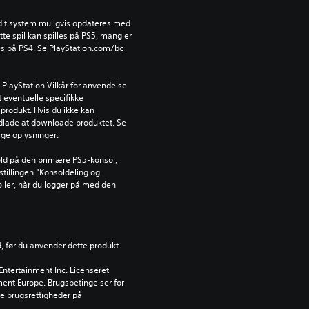
l dit system muligvis opdateres med 
e spil kan spilles på PS5, mangler 
es på PS4. Se PlayStation.com/bc 
PlayStation Vilkår for anvendelse 
 eventuelle specifikke 
produkt. Hvis du ikke kan 
dlade at downloade produktet. Se 
tige oplysninger.
ld på den primære PS5-konsol, 
tillingen “Konsoldeling og 
oller, når du logger på med den 
d, før du anvender dette produkt.
ntertainment Inc. Licenseret 
nment Europe. Brugsbetingelser for 
 brugsrettigheder på 