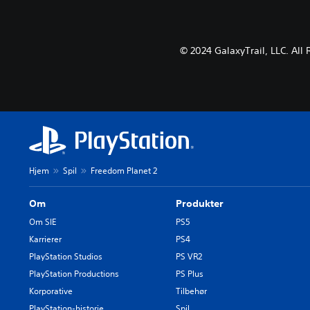
© 2024 GalaxyTrail, LLC. All
Hjem
Spil
Freedom Planet 2
Om
Produkter
Om SIE
PS5
Karrierer
PS4
PlayStation Studios
PS VR2
PlayStation Productions
PS Plus
Korporative
Tilbehør
PlayStation-historie
Spil