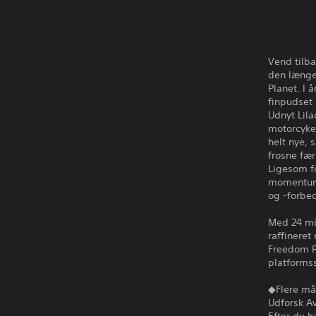
Vend tilb
den længe 
Planet. I 
finpudset 
Udnyt Lila
motorcykel
helt nye, 
frosne fæ
Ligesom f
momentumb
og -forbed
Med 24 mi
raffineret
Freedom Pl
platformss
◆Flere måd
Udforsk Av