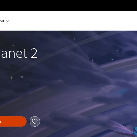
ort
anet 2
n