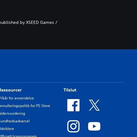
nd published by XSEED Games /
Ressourcer
Tilslut
Vilkår for anvendelse
Annulleringspolitik for PS Store
Aldersvurdering
Sundhedsadvarsel
Udviklere
Officielt licensprogram