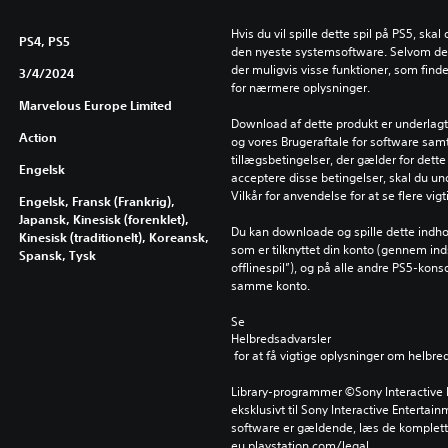
Hvis du vil spille dette spil på PS5, ska
PS4, PS5
den nyeste systemsoftware. Selvom dett
der muligvis visse funktioner, som find
3/4/2024
for nærmere oplysninger.
Marvelous Europe Limited
Download af dette produkt er underlagt 
Action
og vores Brugeraftale for software samt
tillægsbetingelser, der gælder for dette 
Engelsk
acceptere disse betingelser, skal du un
Vilkår for anvendelse for at se flere vig
Engelsk, Fransk (Frankrig),
Japansk, Kinesisk (forenklet),
Du kan downloade og spille dette indho
Kinesisk (traditionelt), Koreansk,
som er tilknyttet din konto (gennem inds
Spansk, Tysk
offlinespil”), og på alle andre PS5-kons
samme konto.
Se 
Helbredsadvarsler
 for at få vigtige oplysninger om helbre
Library-programmer ©Sony Interactive E
eksklusivt til Sony Interactive Entertai
software er gældende, læs de komplette
eu.playstation.com/legal.