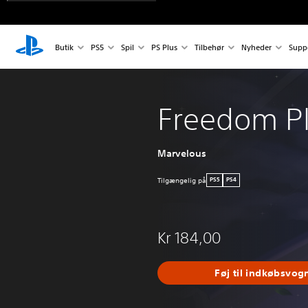
Butik
PS5
Spil
PS Plus
Tilbehør
Nyheder
Supp
Freedom Pl
Marvelous
Tilgængelig på
PS5
PS4
Kr 184,00
Føj til indkøbsvog