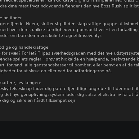
ar reddet spilverdenen, kan du kaste dig ind i kampene med Classic
rdre dine mest frygtindgydende fjender i den nye Boss Rush-spiltils
e heltinder
igere fjende, Neera, slutter sig til den slagkraftige gruppe af kvinde
 med hver deres unikke færdigheder og perspektiver - i en fortælling
nder om barndommens kulørte tegnefilmseventyr.
odige og handlekraftige
e for svær? For let? Tilpas sværhedsgraden med det nye udstyrssys
ændre spillets regler - prøv at hidkalde en hjælpende, beskyttende k
tart, forvandl alle genstandskasser til bomber, eller benyt en af de ta
gheder for at skrue op eller ned for udfordringerne på.
rtere, lev længere
skyttelsesknap lader dig parere fjendtlige angreb - til tider med ti
og det nye genoplivningssystem lader dig satse et ekstra liv for at f
se dig og sikre en hårdt tilkæmpet sejr.