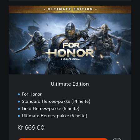
U
l
t
i
m
a
t
e
E
d
i
t
i
Ultimate Edition
o
n
For Honor
Standard Heroes-pakke (14 helte)
Gold Heroes-pakke (6 helte)
Ultimate Heroes-pakke (6 helte)
Kr 669,00