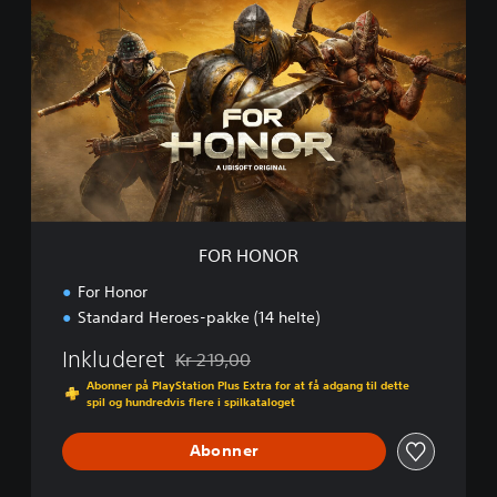
O
R
H
O
N
O
R
FOR HONOR
For Honor
Standard Heroes-pakke (14 helte)
Inkluderet
Kr 219,00
Nedsat fra den normale pris på Kr 219,00
Abonner på PlayStation Plus Extra for at få adgang til dette
spil og hundredvis flere i spilkataloget
Abonner