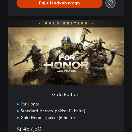
Føj til indkøbsvogn
G
o
l
d
E
d
i
t
i
o
n
Gold Edition
For Honor
Standard Heroes-pakke (14 helte)
Gold Heroes-pakke (6 helte)
Kr 437,50