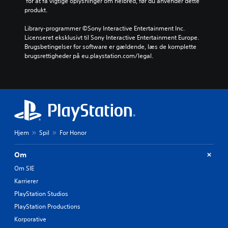
 for at få vigtige oplysninger om helbred, før du anvender dette 
produkt.
Library-programmer ©Sony Interactive Entertainment Inc. 
Licenseret eksklusivt til Sony Interactive Entertainment Europe. 
Brugsbetingelser for software er gældende, læs de komplette 
brugsrettigheder på eu.playstation.com/legal.
Hjem
Spil
For Honor
Om
Om SIE
Karrierer
PlayStation Studios
PlayStation Productions
Korporative