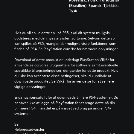
(Brasilien), Spansk, Tjekkisk,
Tysk
Hvis du vil spille dette spil på PS5, skal dit system muligvis 
opdateres med den nyeste systemsoftware. Selvom dette spil 
kan spilles på PS5, mangler der muligvis visse funktioner, som 
findes på PS4. Se PlayStation.com/bc for nærmere oplysninger.
Download af dette produkt er underlagt PlayStation Vilkår for 
anvendelse og vores Brugeraftale for software samt eventuelle 
specifikke tillægsbetingelser, der gælder for dette produkt. Hvis 
du ikke kan acceptere disse betingelser, skal du undlade at 
downloade produktet. Se Vilkår for anvendelse for at se flere 
vigtige oplysninger.
Engangslicensafgift for at downloade til flere PS4-systemer. Du 
behøver ikke at logge på PlayStation for at bruge dette på din 
primære PS4, men det er påkrævet ved brug på andre PS4-
systemer.
Se 
Helbredsadvarsler