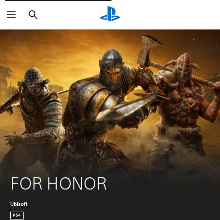
Søg
FOR HONOR
Ubisoft
PS4