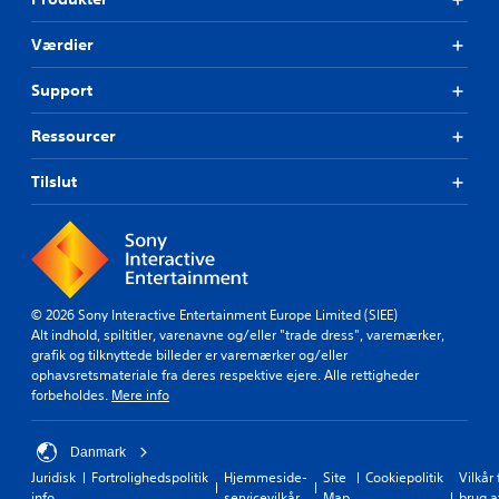
s
t
Værdier
e
r
Support
(
b
Ressourcer
a
s
Tilslut
i
s
)
S
p
i
l
© 2026 Sony Interactive Entertainment Europe Limited (SIEE)
l
Alt indhold, spiltitler, varenavne og/eller "trade dress", varemærker,
e
grafik og tilknyttede billeder er varemærker og/eller
t
ophavsretsmateriale fra deres respektive ejere. Alle rettigheder
i
forbeholdes.
Mere info
n
d
Danmark
e
h
Juridisk
Fortrolighedspolitik
Hjemmeside-
Site
Cookiepolitik
Vilkår 
o
info
servicevilkår
Map
brug a