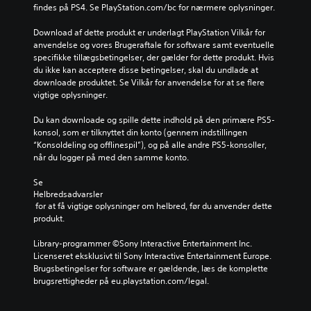
y
r
i
i
findes på PS4. Se PlayStation.com/bc for nærmere oplysninger.
d
,
v
l
s
f
e
l
Download af dette produkt er underlagt PlayStation Vilkår for 
t
o
r
e
anvendelse og vores Brugeraftale for software samt eventuelle 
y
r
n
t
specifikke tillægsbetingelser, der gælder for dette produkt. Hvis 
r
d
e
s
du ikke kan acceptere disse betingelser, skal du undlade at 
k
i
m
k
downloade produktet. Se Vilkår for anvendelse for at se flere 
e
s
a
o
vigtige oplysninger.
r
p
t
n
.
i
l
t
Du kan downloade og spille dette indhold på den primære PS5-
l
æ
r
konsol, som er tilknyttet din konto (gennem indstillingen 
l
s
o
“Konsoldeling og offlinespil”), og på alle andre PS5-konsoller, 
e
e
l
når du logger på med den samme konto.
t
.
f
i
u
Se 
k
Helbredsadvarsler
n
k
 for at få vigtige oplysninger om helbred, før du anvender dette 
k
e
produkt.
t
i
i
n
Library-programmer ©Sony Interactive Entertainment Inc. 
o
d
Licenseret eksklusivt til Sony Interactive Entertainment Europe. 
n
e
Brugsbetingelser for software er gældende, læs de komplette 
e
h
brugsrettigheder på eu.playstation.com/legal.
r
o
f
l
u