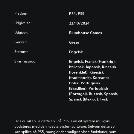
v
d
u
p
o
a
k
r
g
a
n
æ
Platform:
PS4, PS5
s
n
s
c
l
Udgivelse:
22/10/2024
s
e
e
u
p
n
r
Udgiver:
Blumhouse Games
k
i
t
e
k
l
e
Genrer:
Gyser
t
e
l
r
)
f
e
e
Stemme:
Engelsk
o
u
s
D
r
d
Skærmsprog:
Engelsk, Fransk (Frankrig),
e
u
i
e
Italiensk, Japansk, Kinesisk
n
k
n
n
(forenklet), Kinesisk
m
a
d
u
(traditionelt), Koreansk,
å
n
i
n
Polsk, Portugisisk
d
t
v
d
(Brasilien), Portugisisk
e
i
i
e
(Portugal), Russisk, Spansk,
,
l
d
r
Spansk (Mexico), Tysk
s
p
u
t
å
a
e
e
d
s
l
k
e
s
l
s
n
e
Hvis du vil spille dette spil på PS5, skal dit system muligvis 
e
t
b
s
opdateres med den nyeste systemsoftware. Selvom dette spil 
l
e
l
p
kan spilles på PS5, mangler der muligvis visse funktioner, som 