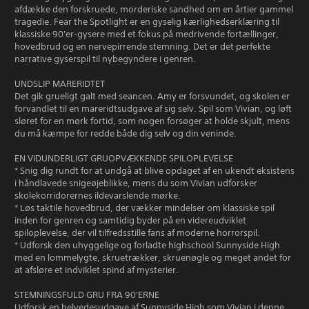
afdække den forskruede, morderiske sandhed om en årtier gammel
tragedie. Fear the Spotlight er en gyselig kærlighedserklæring til
klassiske 90'er-gysere med et fokus på medrivende fortællinger,
hovedbrud og en nervepirrende stemning. Det er det perfekte
narrative gyserspil til nybegyndere i genren.
UNDSLIP MARERIDTET
Det gik grueligt galt med seancen. Amy er forsvundet, og skolen er
forvandlet til en mareridtsudgave af sig selv. Spil som Vivian, og løft
sløret for en mørk fortid, som nogen forsøger at holde skjult, mens
du må kæmpe for redde både dig selv og din veninde.
EN VIDUNDERLIGT GRUOPVÆKKENDE SPILOPLEVELSE
* Snig dig rundt for at undgå at blive opdaget af en ukendt eksistens
i håndlavede snigeøjeblikke, mens du som Vivian udforsker
skolekorridorernes ildevarslende mørke.
* Løs taktile hovedbrud, der vækker mindelser om klassiske spil
inden for genren og samtidig byder på en videreudviklet
spiloplevelse, der vil tilfredsstille fans af moderne horrorspil.
* Udforsk den uhyggelige og forladte highschool Sunnyside High
med en lommelygte, skruetrækker, skruenøgle og meget andet for
at afsløre et indviklet spind af mysterier.
STEMNINGSFULD GRU FRA 90'ERNE
Udforsk en helvedesudgave af Sunnyside High som Vivian i denne