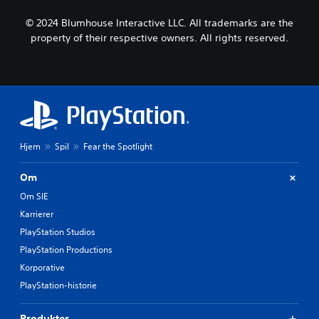
d
l
e
d
© 2024 Blumhouse Interactive LLC. All trademarks are the
r
t
property of their respective owners. All rights reserved.
t
u
a
d
l
.
t
d
i
a
l
Hjem
Spil
Fear the Spotlight
o
g
.
Om
Om SIE
U
Karrierer
n
PlayStation Studios
d
PlayStation Productions
e
r
Korporative
t
PlayStation-historie
e
k
Produkter