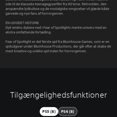
ode til de klassiske teenagegyserfilm fra 90'erne. Retrostilen, den
anspændte lydkulisse og de nostalgiske omgivelser vil glæde både
garvede og nye fans af horrorgenren.
EN UDVIDET HISTORIE
Dyk endnu dybere ned i Fear of Spotlights mørke univers med en
ekstra omfattende fortælling.
Fear of Spotlight er det første spil fra Blumhouse Games, som er en
spiludgiver under Blumhouse Productions, der går efter at skabe de
mest kreative og unikke spil inden for horrorgenren.
Tilgængelighedsfunktioner
K
L
K
C
l
y
a
o
a
d
n
n
r
s
s
t
PS5 (8)
PS4 (8)
t
t
p
r