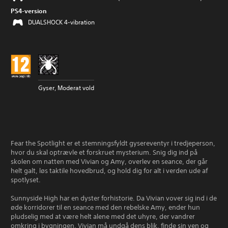
PS4-version
DUALSHOCK 4-vibration
Gyser, Moderat vold
Fear the Spotlight er et stemningsfyldt gysereventyr i tredjeperson,
hvor du skal optrævle et forskruet mysterium. Snig dig ind på
skolen om natten med Vivian og Amy, overlev en seance, der går
helt galt, løs taktile hovedbrud, og hold dig for alt i verden ude af
spotlyset.
Sunnyside High har en dyster forhistorie. Da Vivian vover sig ind i de
øde korridorer til en seance med den rebelske Amy, ender hun
pludselig med at være helt alene med det uhyre, der vandrer
omkring i bygningen. Vivian må undgå dens blik, finde sin ven og