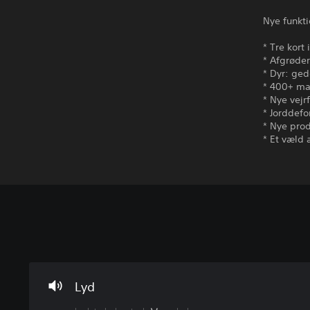
Nye funkti
* Tre kort
* Afgrøder
* Dyr: ged
* 400+ ma
* Nye vejr
* Jorddefo
* Nye pro
* Et væld 
L
U
C
y
n
o
d
d
n
s
e
t
t
r
r
Lyd
y
t
o