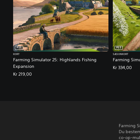
PS5
PS5
KORT
SÆSONKORT
Farming Simulator 25: Highlands Fishing
Farming Simu
Expansion
Kr 334,00
Kr 219,00
Farming Si
Du bestemm
co-op-mul