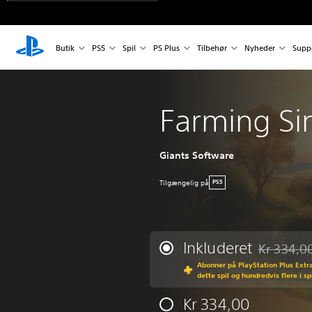
Butik
PS5
Spil
PS Plus
Tilbehør
Nyheder
Supp
Farming Si
Giants Software
Tilgængelig på
PS5
Inkluderet
Kr 334,0
Nedsat fra 
Abonner på PlayStation Plus Extra 
dette spil og hundredvis flere i s
Kr 334,00