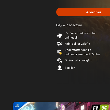
Abonner
Udgivet 12/11/2024
PS Plus er påkrævet for
onlinespil
Køb i spil er valgfrit
Understøtter op til 6
onlinespillere med PS Plus
Onlinespil er valgfrit
1 spiller