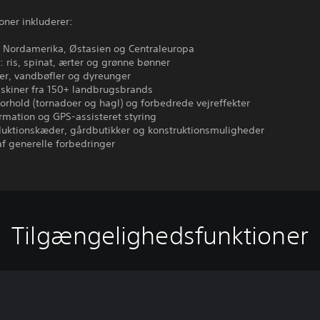
oner inkluderer:
 i Nordamerika, Østasien og Centraleuropa
: ris, spinat, ærter og grønne bønner
er, vandbøfler og dyreunger
skiner fra 150+ landbrugsbrands
forhold (tornadoer og hagl) og forbedrede vejreffekter
rmation og GPS-assisteret styring
duktionskæder, gårdbutikker og konstruktionsmuligheder
af generelle forbedringer
Tilgængelighedsfunktioner