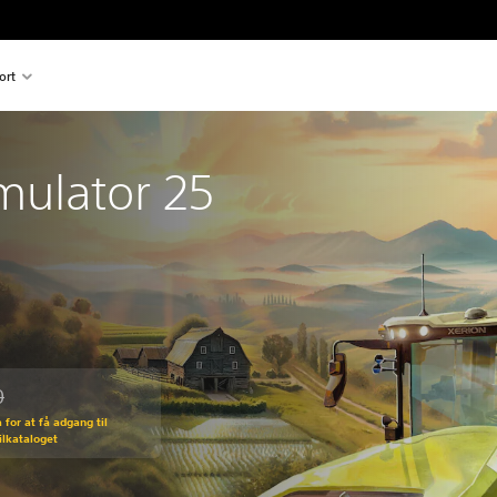
ort
mulator 25
0
den normale pris på Kr 334,00
for at få adgang til
pilkataloget