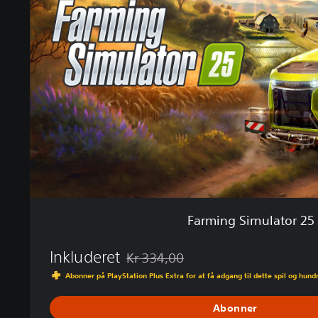
m
i
n
g
S
i
m
u
l
a
t
o
r
2
5
Farming Simulator 25
Inkluderet
Kr 334,00
Nedsat fra den normale pris på Kr 334,0
Abonner på PlayStation Plus Extra for at få adgang til dette spil og hundr
Abonner