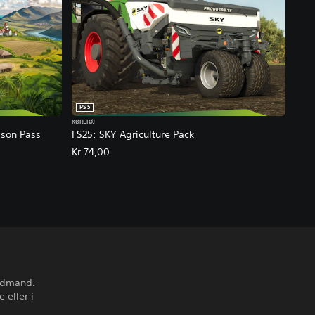
PS5
KØRETØJ
ason Pass
FS25: SKY Agriculture Pack
Kr 74,00
andmand.
 eller i