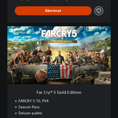
Abonner
F
a
r
C
r
y
®
5
G
o
l
d
E
Far Cry® 5 Gold Edition
d
i
FARCRY 5 TIL PS4
t
Season Pass
i
Deluxe-pakke
o