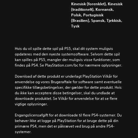
Kinesisk (forenklet), Kinesisk
(traditionelt), Koreansk,
Polsk, Portugisisk
(Brasilien), Spansk, Tjekkisk,
Tysk
Hvis du vil spille dette spil på PS5, skal dit system muligvis 
opdateres med den nyeste systemsoftware. Selvom dette spil 
kan spilles på PS5, mangler der muligvis visse funktioner, som 
findes på PS4. Se PlayStation.com/bc for nærmere oplysninger.
Download af dette produkt er underlagt PlayStation Vilkår for 
anvendelse og vores Brugeraftale for software samt eventuelle 
specifikke tillægsbetingelser, der gælder for dette produkt. Hvis 
du ikke kan acceptere disse betingelser, skal du undlade at 
downloade produktet. Se Vilkår for anvendelse for at se flere 
vigtige oplysninger.
Engangslicensafgift for at downloade til flere PS4-systemer. Du 
behøver ikke at logge på PlayStation for at bruge dette på din 
primære PS4, men det er påkrævet ved brug på andre PS4-
systemer.