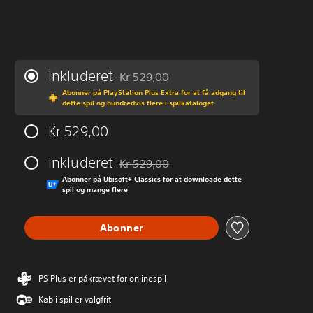
Inkluderet
Kr 529,00
Nedsat fra den normale pris på Kr 529,00
Abonner på PlayStation Plus Extra for at få adgang til
dette spil og hundredvis flere i spilkataloget
Kr 529,00
Inkluderet
Kr 529,00
Nedsat fra den normale pris på Kr 529,00
Abonner på Ubisoft+ Classics for at downloade dette
spil og mange flere
Abonner
PS Plus er påkrævet for onlinespil
Køb i spil er valgfrit