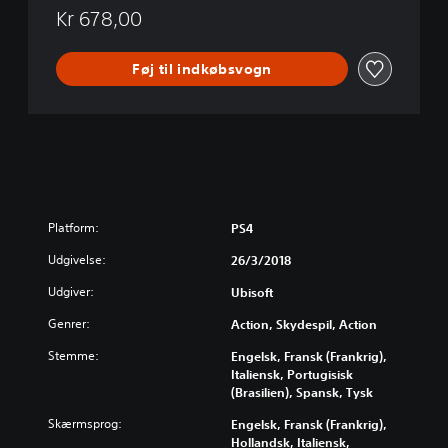
n
Kr 678,00
Føj til indkøbsvogn
Platform:
PS4
Udgivelse:
26/3/2018
Udgiver:
Ubisoft
Genrer:
Action, Skydespil, Action
Stemme:
Engelsk, Fransk (Frankrig),
Italiensk, Portugisisk
(Brasilien), Spansk, Tysk
Skærmsprog:
Engelsk, Fransk (Frankrig),
Hollandsk, Italiensk,