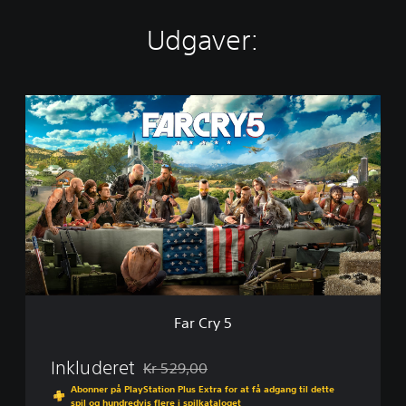
Udgaver:
F
a
r
C
r
y
5
Far Cry 5
Inkluderet
Kr 529,00
Nedsat fra den normale pris på Kr 529,00
Abonner på PlayStation Plus Extra for at få adgang til dette
spil og hundredvis flere i spilkataloget