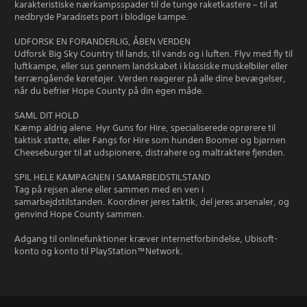
karakteristiske nærkampsspader til de tunge raketkastere – til at
nedbryde Paradisets port i blodige kampe.
UDFORSK EN FORANDERLIG, ÅBEN VERDEN
Udforsk Big Sky Country til lands, til vands og i luften. Flyv med fly til
luftkampe, eller sus gennem landskabet i klassiske muskelbiler eller
terrængående køretøjer. Verden reagerer på alle dine bevægelser,
når du befrier Hope County på din egen måde.
SAML DIT HOLD
Kæmp aldrig alene. Hyr Guns for Hire, specialiserede oprørere til
taktisk støtte, eller Fangs for Hire som hunden Boomer og bjørnen
Cheeseburger til at udspionere, distrahere og maltraktere fjenden.
SPIL HELE KAMPAGNEN I SAMARBEJDSTILSTAND
Tag på rejsen alene eller sammen med en ven i
samarbejdstilstanden. Koordiner jeres taktik, del jeres arsenaler, og
genvind Hope County sammen.
Adgang til onlinefunktioner kræver internetforbindelse, Ubisoft-
konto og konto til PlayStation™Network.