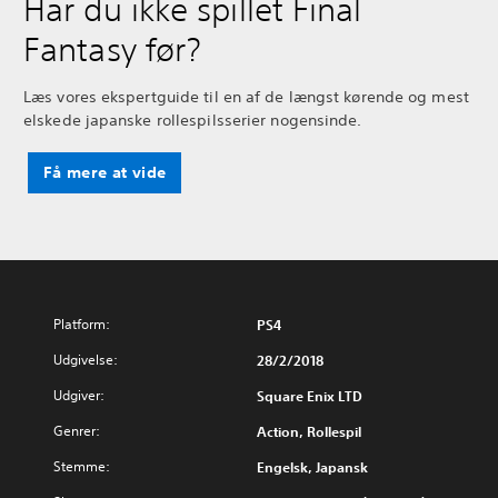
Har du ikke spillet Final
Fantasy før?
Læs vores ekspertguide til en af de længst kørende og mest
elskede japanske rollespilsserier nogensinde.
Få mere at vide
Platform:
PS4
Udgivelse:
28/2/2018
Udgiver:
Square Enix LTD
Genrer:
Action, Rollespil
Stemme:
Engelsk, Japansk