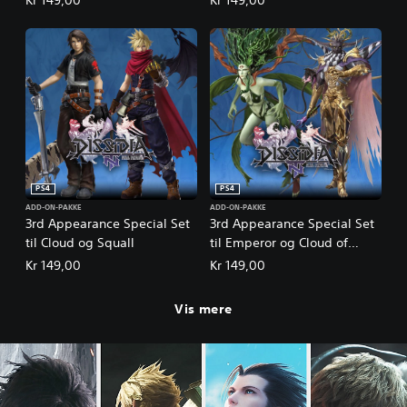
Kr 149,00
Kr 149,00
n
PS4
PS4
ADD-ON-PAKKE
ADD-ON-PAKKE
3rd Appearance Special Set
3rd Appearance Special Set
til Cloud og Squall
til Emperor og Cloud of
Darkness
Kr 149,00
Kr 149,00
Vis mere