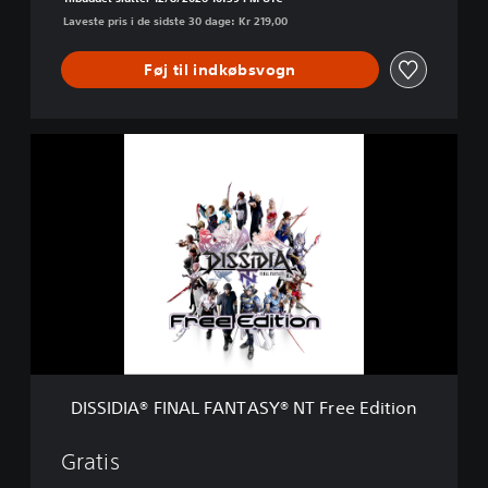
T
Laveste pris i de sidste 30 dage: Kr 219,00
A
S
Y
Føj til indkøbsvogn
®
N
T
D
I
S
S
I
D
I
A
®
F
I
N
A
DISSIDIA® FINAL FANTASY® NT Free Edition
L
F
A
Gratis
N