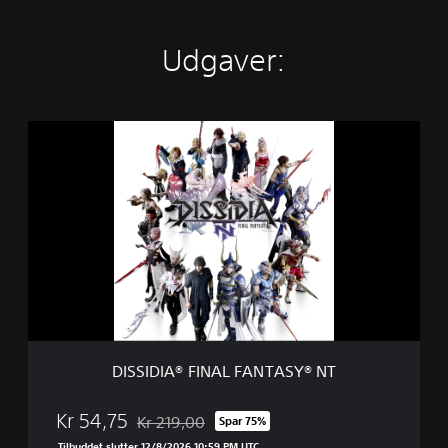
Udgaver:
D
I
S
S
I
D
I
A
®
F
I
N
A
DISSIDIA® FINAL FANTASY® NT
L
F
A
Kr 54,75
Kr 219,00
Spar 75%
Nedsat fra den normale pris på Kr 219,00
N
Tilbuddet slutter 12/8/2026 10:59 PM UTC