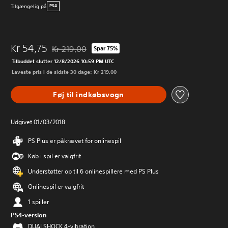
Tilgængelig på
PS4
Kr 54,75
Kr 219,00
Spar 75%
Nedsat fra den normale pris på Kr 219,00
Tilbuddet slutter 12/8/2026 10:59 PM UTC
Laveste pris i de sidste 30 dage: Kr 219,00
Føj til indkøbsvogn
Udgivet 01/03/2018
PS Plus er påkrævet for onlinespil
Køb i spil er valgfrit
Understøtter op til 6 onlinespillere med PS Plus
Onlinespil er valgfrit
1 spiller
PS4-version
DUALSHOCK 4-vibration