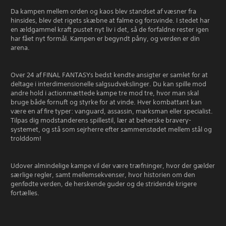
Da kampen mellem orden og kaos blev standset af væsner fra
hinsides, blev det rigets skæbne at falme og forsvinde. I stedet har
en ældgammel kraft pustet nyt liv i det, så de forfaldne rester igen
har fået nyt formål. Kampen er begyndt påny, og verden er din
arena.
Over 24 af FINAL FANTASYs bedst kendte ansigter er samlet for at
deltage i interdimensionelle salgsudvekslinger. Du kan spille mod
andre hold i actionmættede kampe tre mod tre, hvor man skal
bruge både fornuft og styrke for at vinde. Hver kombattant kan
være en af fire typer: vanguard, assassin, marksman eller specialist.
Tilpas dig modstanderens spillestil, lær at beherske bravery-
systemet, og stå som sejrherre efter sammenstødet mellem stål og
trolddom!
Udover almindelige kampe vil der være træfninger, hvor der gælder
særlige regler, samt mellemsekvenser, hvor historien om den
genfødte verden, de herskende guder og de stridende krigere
fortælles.