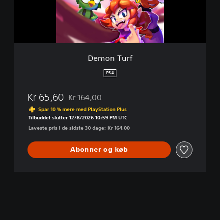
r
f
Demon Turf
PS4
Kr 65,60
Kr 164,00
Nedsat fra den normale pris på Kr 164,00
Spar 10 % mere med PlayStation Plus
Tilbuddet slutter 12/8/2026 10:59 PM UTC
Laveste pris i de sidste 30 dage: Kr 164,00
Abonner og køb