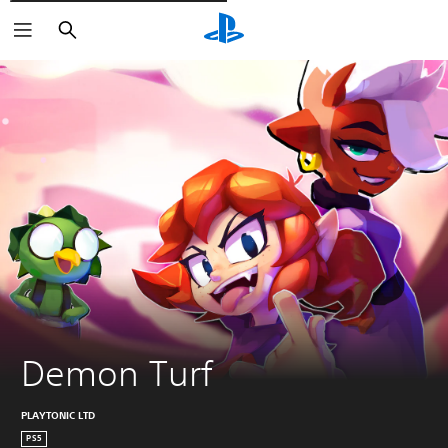
Søg
Demon Turf
PLAYTONIC LTD
PS5