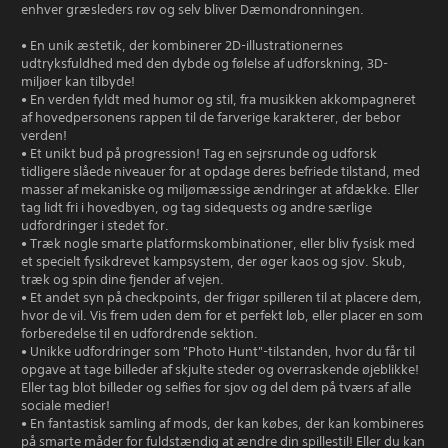
enhver græsleders røv og selv bliver Dæmondronningen.
• En unik æstetik, der kombinerer 2D-illustrationernes
udtryksfuldhed med den dybde og følelse af udforskning, 3D-
miljøer kan tilbyde!
• En verden fyldt med humor og stil, fra musikken akkompagneret
af hovedpersonens rappen til de farverige karakterer, der bebor
verden!
• Et unikt bud på progression! Tag en sejrsrunde og udforsk
tidligere slåede niveauer for at opdage deres befriede tilstand, med
masser af mekaniske og miljømæssige ændringer at afdække. Eller
tag lidt fri i hovedbyen, og tag sidequests og andre særlige
udfordringer i stedet for.
• Træk nogle smarte platformskombinationer, eller bliv fysisk med
et specielt fysikdrevet kampsystem, der øger kaos og sjov. Skub,
træk og spin dine fjender af vejen.
• Et andet syn på checkpoints, der frigør spilleren til at placere dem,
hvor de vil. Vis frem uden dem for et perfekt løb, eller placer en som
forberedelse til en udfordrende sektion.
• Unikke udfordringer som "Photo Hunt"-tilstanden, hvor du får til
opgave at tage billeder af skjulte steder og overraskende øjeblikke!
Eller tag blot billeder og selfies for sjov og del dem på tværs af alle
sociale medier!
• En fantastisk samling af mods, der kan købes, der kan kombineres
på smarte måder for fuldstændig at ændre din spillestil! Eller du kan