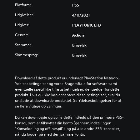
Platform:
PS5
Udgivelse:
4/11/2021
Udgiver:
PLAYTONIC LTD
Genrer:
Action
Stemme:
Engelsk
Skærmsprog:
Engelsk
Download af dette produkt er underlagt PlayStation Network 
Ydelsesbetingelser og vores Brugeraftale for software samt 
eventuelle specifikke tillægsbetingelser, der gælder for dette 
produkt. Hvis du ikke kan acceptere disse betingelser, skal du 
undlade at downloade produktet. Se Ydelsesbetingelser for at 
se flere vigtige oplysninger.
Du kan downloade og spille dette indhold på den primære PS5-
konsol, som er tilknyttet din konto (gennem indstillingen 
“Konsoldeling og offlinespil”), og på alle andre PS5-konsoller, 
når du logger på med den samme konto.