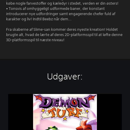
købe nogle farvestoffer og kæledyr i stedet, verden er din østers!
• Tonsvis af omhyggeligt udformede baner, der konstant
introducerer nye udfordringer samt engagerende chefer fuld af
karakter og liv! Indtil Beebz når dem...
Fra skaberne af Slime-san kommer deres nyeste kreation! Holdet
brugte alt, hvad de lærte af deres 2D-platformsspil til at løfte denne
3D-platformsspil til næste niveau!
Udgaver:
D
e
m
o
n
T
u