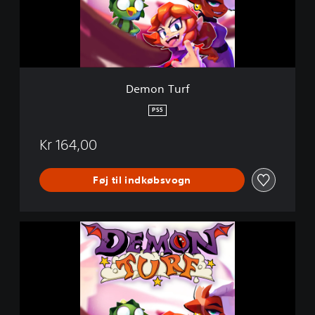
r
f
Demon Turf
PS5
Kr 164,00
Føj til indkøbsvogn
D
e
m
o
n
T
u