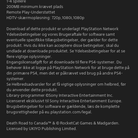
1-4 spillere
200MB minimum krævet plads
Remote Play-Understøttet
HDTV-skærmopløsning: 720p,1080i,1080p
Download af dette produkt er underlagt PlayStation Network
Ydelsesbetingelser og vores Brugeraftale for software samt
eventuelle specifikke tillægsbetingelser, der gælder for dette
produkt. Hvis du ikke kan acceptere disse betingelser, skal du
undlade at downloade produktet. Se Ydelsesbetingelser for at se
flere vigtige oplysninger.
Engangslicensafgift for at downloade til flere PS4-systemer. Du
behøver ikke at logge på PlayStation Network for at bruge dette på
din primære PS4, men det er påkrævet ved brug på andre PS4-
systemer.
Se Helbredsadvarsler for at få vigtige oplysninger om helbred, før
du anvender dette produkt.
Library-programmer ©Sony Interactive Entertainment Inc.
Licenseret eksklusivt til Sony Interactive Entertainment Europe.
Brugsbetingelser for software er gældende, læs de komplette
brugsrettigheder på eu.playstation.com/legal.
Death Road to Canada™ & © RocketCat Games & Madgarden.
Licensed by UKIYO Publishing Limited.