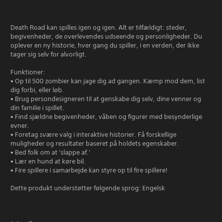
Death Road kan spilles igen og igen. Alt er tilfældigt: steder,
begivenheder, de overlevendes udseende og personligheder. Du
oplever en ny historie, hver gang du spiller, i en verden, der ikke
tager sig selv for alvorligt.
Funktioner:
• Op til 500 zombier kan jage dig ad gangen. Kæmp mod dem, list
dig forbi, eller løb.
• Brug persondesigneren til at genskabe dig selv, dine venner og
din familie i spillet.
• Find sjældne begivenheder, våben og figurer med besynderlige
evner.
• Foretag svære valg i interaktive historier. Få forskellige
muligheder og resultater baseret på holdets egenskaber.
• Bed folk om at 'slappe af.'
• Lær en hund at køre bil.
• Fire spillere i samarbejde kan styre op til fire spillere!
Dette produkt understøtter følgende sprog: Engelsk