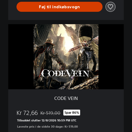
t
Føj til indkøbsvogn
i
o
n
C
O
D
E
V
E
I
N
CODE VEIN
Kr 72,66
Kr 519,00
Spar 86%
Nedsat fra den normale pris på Kr 519,00
Tilbuddet slutter 12/8/2026 10:59 PM UTC
Laveste pris i de sidste 30 dage: Kr 519,00