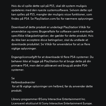
Hvis du vil spille dette spil på PS5, skal dit system muligvis 
opdateres med den nyeste systemsoftware. Selvom dette spil 
kan spilles på PS5, mangler der muligvis visse funktioner, som 
findes på PS4. Se PlayStation.com/bc for nærmere oplysninger.
Download af dette produkt er underlagt PlayStation Vilkår for 
anvendelse og vores Brugeraftale for software samt eventuelle 
specifikke tillægsbetingelser, der gælder for dette produkt. Hvis 
du ikke kan acceptere disse betingelser, skal du undlade at 
downloade produktet. Se Vilkår for anvendelse for at se flere 
vigtige oplysninger.
Engangslicensafgift for at downloade til flere PS4-systemer. Du 
behøver ikke at logge på PlayStation for at bruge dette på din 
primære PS4, men det er påkrævet ved brug på andre PS4-
systemer.
Se 
Helbredsadvarsler
 for at få vigtige oplysninger om helbred, før du anvender dette 
produkt.
Library-programmer ©Sony Interactive Entertainment Inc. 
Licenseret eksklusivt til Sony Interactive Entertainment Europe. 