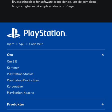
Brugsbetingelser for software er gældende, læs de komplette 
brugsrettigheder på eu.playstation.com/legal.
Hjem
Spil
Code Vein
Om
Om SIE
Karrierer
PlayStation Studios
PlayStation Productions
Korporative
PlayStation-historie
Produkter