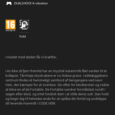
DUALSHOCK 4-vibration
Vold
I mødet med døden får vi kræfter,
I en ikke så fjern fremtid har en mystisk katastrofe fået verden til at
kollapse. Tårnhøje skyskrabere er nu livløse grave. I ødelæggelsens
centrum findes et hemmeligt samfund af Gengangere ved navn
Vein, der kæmper for at overleve. Giv efter for blodtørsten og risiker
at blive en af de Fortabte. De Fortabte vandrer formålsløst rundt i
søgen efter blod, og intet hindret dem i at stille deres sult. Dan hold
og begiv dig til helvedes ende for at oplåse din fortid og undslippe
dit levende mareridt i CODE VEIN.