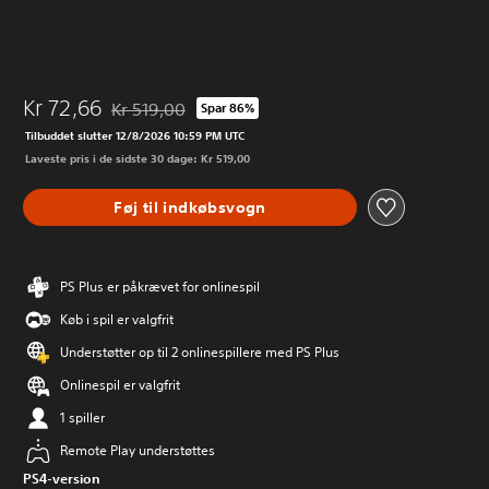
Kr 72,66
Kr 519,00
Spar 86%
Nedsat fra den normale pris på Kr 519,00
Tilbuddet slutter 12/8/2026 10:59 PM UTC
Laveste pris i de sidste 30 dage: Kr 519,00
Føj til indkøbsvogn
PS Plus er påkrævet for onlinespil
Køb i spil er valgfrit
Understøtter op til 2 onlinespillere med PS Plus
Onlinespil er valgfrit
1 spiller
Remote Play understøttes
PS4-version