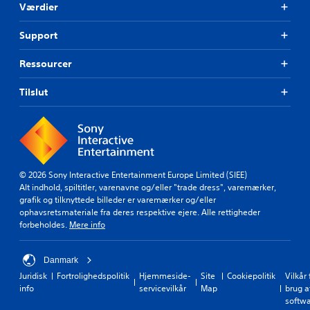
Værdier
Support
Ressourcer
Tilslut
© 2026 Sony Interactive Entertainment Europe Limited (SIEE)
Alt indhold, spiltitler, varenavne og/eller "trade dress", varemærker,
grafik og tilknyttede billeder er varemærker og/eller
ophavsretsmateriale fra deres respektive ejere. Alle rettigheder
forbeholdes.
Mere info
Danmark
Juridisk
Fortrolighedspolitik
Hjemmeside-
Site
Cookiepolitik
Vilkår 
info
servicevilkår
Map
brug a
softw