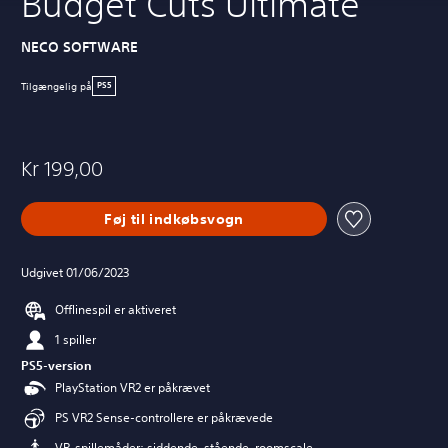
Budget Cuts Ultimate
NECO SOFTWARE
Tilgængelig på
PS5
Kr 199,00
Føj til indkøbsvogn
Udgivet 01/06/2023
Offlinespil er aktiveret
1 spiller
PS5-version
PlayStation VR2 er påkrævet
PS VR2 Sense-controllere er påkrævede
VR-spillemåder: siddende, stående, roomscale