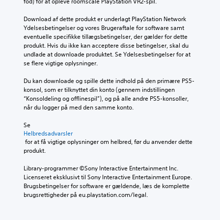
fod) for at opleve roomscale PlayStation VR2-spil.
Download af dette produkt er underlagt PlayStation Network 
Ydelsesbetingelser og vores Brugeraftale for software samt 
eventuelle specifikke tillægsbetingelser, der gælder for dette 
produkt. Hvis du ikke kan acceptere disse betingelser, skal du 
undlade at downloade produktet. Se Ydelsesbetingelser for at 
se flere vigtige oplysninger.
Du kan downloade og spille dette indhold på den primære PS5-
konsol, som er tilknyttet din konto (gennem indstillingen 
“Konsoldeling og offlinespil”), og på alle andre PS5-konsoller, 
når du logger på med den samme konto.
Se 
Helbredsadvarsler
 for at få vigtige oplysninger om helbred, før du anvender dette 
produkt.
Library-programmer ©Sony Interactive Entertainment Inc. 
Licenseret eksklusivt til Sony Interactive Entertainment Europe. 
Brugsbetingelser for software er gældende, læs de komplette 
brugsrettigheder på eu.playstation.com/legal.