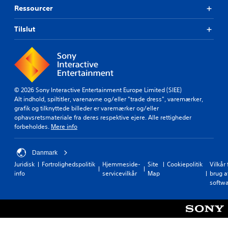
Ressourcer
Tilslut
© 2026 Sony Interactive Entertainment Europe Limited (SIEE)
Alt indhold, spiltitler, varenavne og/eller "trade dress", varemærker,
grafik og tilknyttede billeder er varemærker og/eller
ophavsretsmateriale fra deres respektive ejere. Alle rettigheder
forbeholdes.
Mere info
Danmark
Juridisk
Fortrolighedspolitik
Hjemmeside-
Site
Cookiepolitik
Vilkår 
info
servicevilkår
Map
brug a
softw