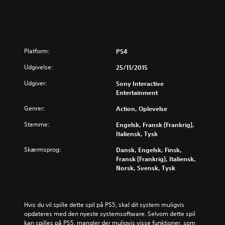
Platform:
PS4
Udgivelse:
25/11/2015
Udgiver:
Sony Interactive
Entertainment
Genrer:
Action, Oplevelse
Stemme:
Engelsk, Fransk (Frankrig),
Italiensk, Tysk
Skærmsprog:
Dansk, Engelsk, Finsk,
Fransk (Frankrig), Italiensk,
Norsk, Svensk, Tysk
Hvis du vil spille dette spil på PS5, skal dit system muligvis 
opdateres med den nyeste systemsoftware. Selvom dette spil 
kan spilles på PS5, mangler der muligvis visse funktioner, som 