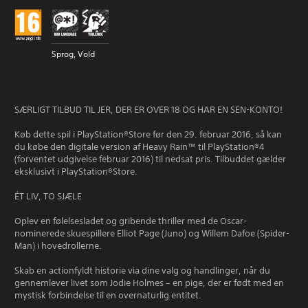
Sprog, Vold
SÆRLIGT TILBUD TIL JER, DER ER OVER 18 OG HAR EN SEN-KONTO!
Køb dette spil i PlayStation®Store før den 29. februar 2016, så kan
du købe den digitale version af Heavy Rain™ til PlayStation®4
(forventet udgivelse februar 2016) til nedsat pris. Tilbuddet gælder
eksklusivt i PlayStation®Store.
ÉT LIV, TO SJÆLE
Oplev en følelsesladet og gribende thriller med de Oscar-
nominerede skuespillere Elliot Page (Juno) og Willem Dafoe (Spider-
Man) i hovedrollerne.
Skab en actionfyldt historie via dine valg og handlinger, når du
gennemlever livet som Jodie Holmes – en pige, der er født med en
mystisk forbindelse til en overnaturlig entitet.