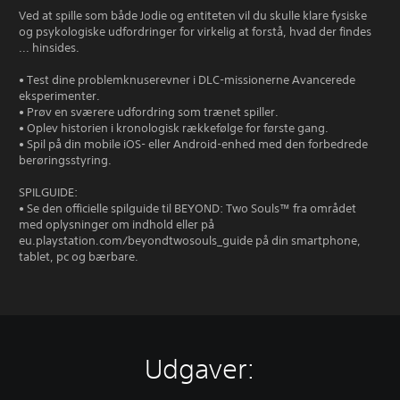
Ved at spille som både Jodie og entiteten vil du skulle klare fysiske
og psykologiske udfordringer for virkelig at forstå, hvad der findes
... hinsides.
• Test dine problemknuserevner i DLC-missionerne Avancerede
eksperimenter.
• Prøv en sværere udfordring som trænet spiller.
• Oplev historien i kronologisk rækkefølge for første gang.
• Spil på din mobile iOS- eller Android-enhed med den forbedrede
berøringsstyring.
SPILGUIDE:
• Se den officielle spilguide til BEYOND: Two Souls™ fra området
med oplysninger om indhold eller på
eu.playstation.com/beyondtwosouls_guide på din smartphone,
tablet, pc og bærbare.
Udgaver: