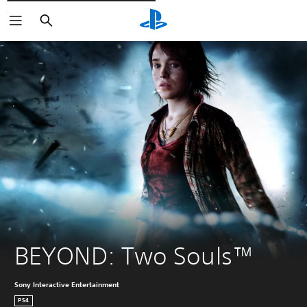
Søg
BEYOND: Two Souls™
Sony Interactive Entertainment
PS4