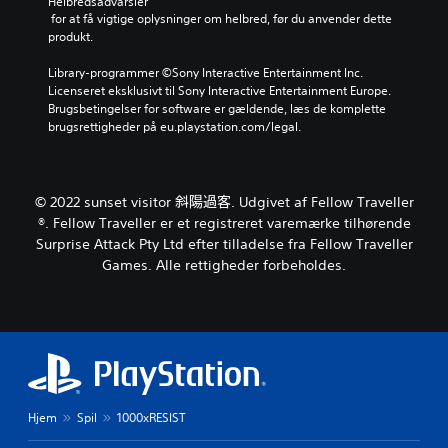
Helbredsadvarsler
l
m
ø
 for at få vigtige oplysninger om helbred, før du anvender dette 
l
h
l
A
produkt.
e
e
s
l
t
l
o
Library-programmer ©Sony Interactive Entertainment Inc. 
t
i
s
m
Licenseret eksklusivt til Sony Interactive Entertainment Europe. 
e
k
t
h
Brugsbetingelser for software er gældende, læs de komplette 
r
k
u
e
brugsrettigheder på eu.playstation.com/legal.
e
n
n
d
i
d
a
.
n
e
t
d
r
i
© 2022 sunset visitor 斜陽過客. Udgivet af Fellow Traveller
J
e
g
v
®. Fellow Traveller er et registreret varemærke tilhørende
h
a
u
e
o
m
Surprise Attack Pty Ltd efter tilladelse fra Fellow Traveller
s
v
l
e
Games. Alle rettigheder forbeholdes.
t
i
d
p
e
s
e
l
r
r
a
u
b
t
y
e
a
a
e
l
r
l
l
l
i
t
l
e
d
e
n
c
Hjem
Spil
1000xRESIST
i
r
v
u
a
f
e