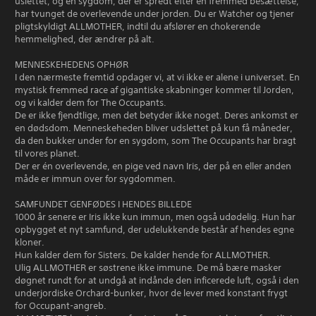
uslettet, og en sygdom, der er spredt efter en fremmed besættelse,
har tvunget de overlevende under jorden. Du er Watcher og tjener
pligtskyldigt ALLMOTHER, indtil du afslører en chokerende
hemmelighed, der ændrer på alt.
MENNESKEHEDENS OPHØR
I den nærmeste fremtid opdager vi, at vi ikke er alene i universet. En
mystisk fremmed race af gigantiske skabninger kommer til Jorden,
og vi kalder dem for The Occupants.
De er ikke fjendtlige, men det betyder ikke noget. Deres ankomst er
en dødsdom. Menneskeheden bliver udslettet på kun få måneder,
da den bukker under for en sygdom, som The Occupants har bragt
til vores planet.
Der er én overlevende, en pige ved navn Iris, der på en eller anden
måde er immun over for sygdommen.
SAMFUNDET GENFØDES I HENDES BILLEDE
1000 år senere er Iris ikke kun immun, men også udødelig. Hun har
opbygget et nyt samfund, der udelukkende består af hendes egne
kloner.
Hun kalder dem for Sisters. De kalder hende for ALLMOTHER.
Ulig ALLMOTHER er søstrene ikke immune. De må bære masker
døgnet rundt for at undgå at indånde den inficerede luft, også i den
underjordiske Orchard-bunker, hvor de lever med konstant frygt
for Occupant-angreb.