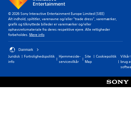
m
s
r
)
u
)
g
.
n
i
© 2026 Sony Interactive Entertainment Europe Limited (SIEE)
S
i
v
Alt indhold, spiltitler, varenavne og/eller "trade dress", varemærker,
p
k
M
e
grafik og tilknyttede billeder er varemærker og/eller
i
e
a
s
ophavsretsmateriale fra deres respektive ejere. Alle rettigheder
l
r
n
n
forbeholdes.
Mere info
l
e
o
u
e
s
g
t
e
o
Danmark
l
i
l
g
e
n
Juridisk
Fortrolighedspolitik
Hjemmeside-
Site
Cookiepolitik
Vilkår 
l
s
m
d
info
servicevilkår
Map
brug a
å
a
u
e
softw
v
g
l
h
i
r
i
o
a
i
g
l
l
n
h
d
y
e
g
e
d
d
r
e
D
e
k
l
u
r
u
l
k
f
n
e
a
o
u
r
n
r
n
c
o
a
d