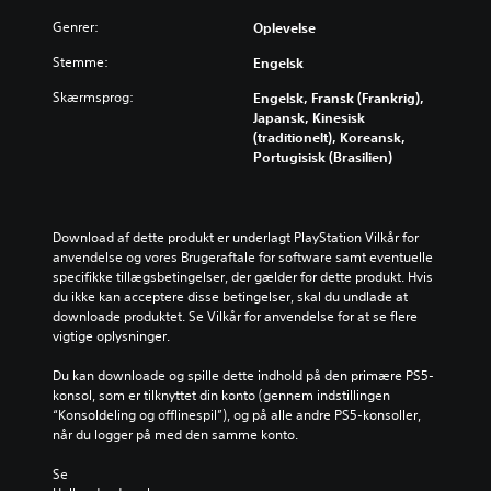
o
u
e
n
r
d
s
Genrer:
Oplevelse
o
i
e
p
g
Stemme:
Engelsk
n
n
i
l
d
u
l
e
Skærmsprog:
Engelsk, Fransk (Frankrig),
i
n
l
m
Japansk, Kinesisk
v
d
e
u
(traditionelt), Koreansk,
i
e
t
l
Portugisisk (Brasilien)
d
r
m
i
u
t
i
g
e
e
d
h
l
k
l
e
Download af dette produkt er underlagt PlayStation Vilkår for 
l
s
e
d
anvendelse og vores Brugeraftale for software samt eventuelle 
e
t
r
e
specifikke tillægsbetingelser, der gælder for dette produkt. Hvis 
l
e
t
r
du ikke kan acceptere disse betingelser, skal du undlade at 
y
r
i
f
downloade produktet. Se Vilkår for anvendelse for at se flere 
d
,
d
o
vigtige oplysninger.
s
f
i
r
t
o
g
p
Du kan downloade og spille dette indhold på den primære PS5-
y
r
t
i
konsol, som er tilknyttet din konto (gennem indstillingen 
r
d
n
n
“Konsoldeling og offlinespil”), og på alle andre PS5-konsoller, 
k
i
å
d
når du logger på med den samme konto.
e
s
r
e
r
p
s
n
Se 
.
i
o
f