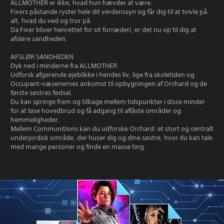
ALLMOTHER er ikke, hvad hun hævder at være.
Fixers påstande ryster hele dit verdenssyn og får dig til at tvivle på
alt, hvad du ved og tror på.
Da Fixer bliver henrettet for sit forræderi, er det nu op til dig at
afsløre sandheden.
AFSLØR SANDHEDEN
Dyk ned i minderne fra ALLMOTHER.
Udforsk afgørende øjeblikke i hendes liv, lige fra skoletiden og
Occupant-væsenernes ankomst til opbygningen af Orchard og de
første søstres fødsel.
Du kan springe frem og tilbage mellem tidspunkter i disse minder
for at løse hovedbrud og få adgang til aflåste områder og
hemmeligheder.
Mellem Communitions kan du udforske Orchard: et stort og centralt
underjordisk område, der huser dig og dine søstre, hvor du kan tale
med mange personer og finde en masse ting.