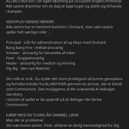
ALLMOTHER bor i sin egen fæstning på Occupant-krigens frontlinje.
Alle søstre drømmer om en dag at tage toget og slutte sig til hende
i kampen.
GENOPLEV HENDES MINDER
Alle søstre har en bestemt funktion i Orchard, men seks søstre
spiller helt særlige roller ...
Principal - står for administration af og tilsyn med Orchard
Bang Bang Fire - militæransvarlig
Knower - ansvarlig for bevarelse af viden
Fixer - byggeansvarlig
Healer - ansvarlig for medicin og kloning
Og dig - den nye Watcher.
Din rolle er unik. Du nyder det store privilegium at kunne genopleve
og fortolke minder fra ALLMOTHER gennem en proces, der er kendt
som Communion. Den muliggøres af din svævende AI-ledsager,
Secretary.
I starten af spillet er du spændt på at deltage i din første
Communion.
KÆMP MOD EN TUSIND ÅR GAMMEL LØGN
Men der er problemer.
Din nærmeste søster, Fixer, afslører en farlig hemmelighed for dig.