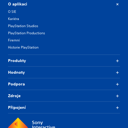
O aplikaci
O SIE
Kariéra
PlayStation Studios
PlayStation Productions
Firemní
Historie PlayStation
Produkty
Hodnoty
Podpora
Zdroje
Připojení