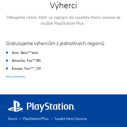
Výherci
Děkujeme všem, kteří se zapojili do soutěže Herní sezona ve
službě PlayStation Plus.
Gratulujeme výhercům z jednotlivých regionů:
Asie: Balu***alot
Amerika: Foz***80
Evropa: Ferr***_101
Smluvní podmínky
Domů
PlayStation®Plus
Soutěž Herní Sezona