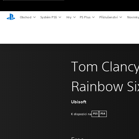
Obchod
Systém PS5
Hry
PS Plus
Příslušenství
Novink
Tom Clancy
Rainbow Si
Ubisoft
K dispozici na
PS5
PS4