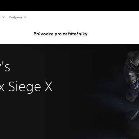
y
Podpora
Průvodce pro začátečníky
's
x Siege X