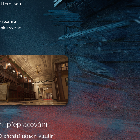
 které jsou
o režimu
roku svého
ní přepracování
X přichází zásadní vizuální