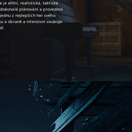
e elitní, realistická, taktická
í dokonalé plánování a provedení
 jednu z nejlepších her svého
oku a obraně a intenzivní souboje
dí.