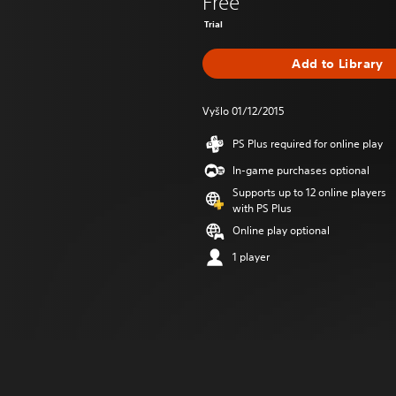
Free
Trial
Add to Library
Vyšlo 01/12/2015
PS Plus required for online play
In-game purchases optional
Supports up to 12 online players
with PS Plus
Online play optional
1 player