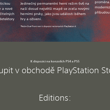
proměna.
tickou
Jedinečný permanentní herní režim 6v6 na
moderniz
y a nové
naší dosud největší mapě se zcela novými
přibudou 
čitelných
herními prvky, jako jsou události během
 detektory
hry a oživení.
*Režim Dual Front není k dispozici na konzolích PlayStation 4.
K dispozici na konzolích PS4 a PS5
upit v obchodě PlayStation St
Editions: