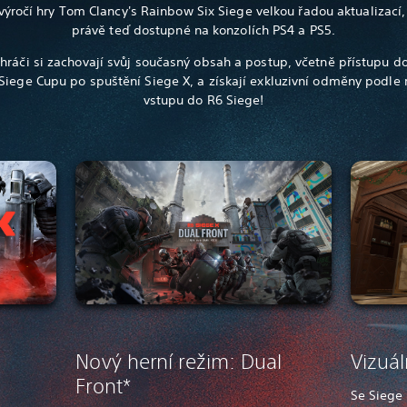
výročí hry Tom Clancy's Rainbow Six Siege velkou řadou aktualizací,
právě teď dostupné na konzolích PS4 a PS5.
 hráči si zachovají svůj současný obsah a postup, včetně přístupu d
Siege Cupu po spuštění Siege X, a získají exkluzivní odměny podle 
vstupu do R6 Siege!
Nový herní režim: Dual
Vizuál
Front*
Se Siege 