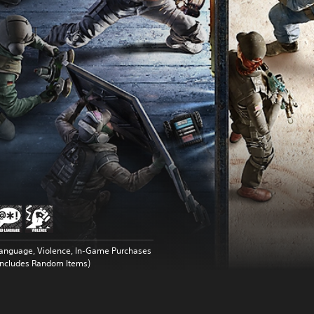
anguage, Violence, In-Game Purchases
Includes Random Items)