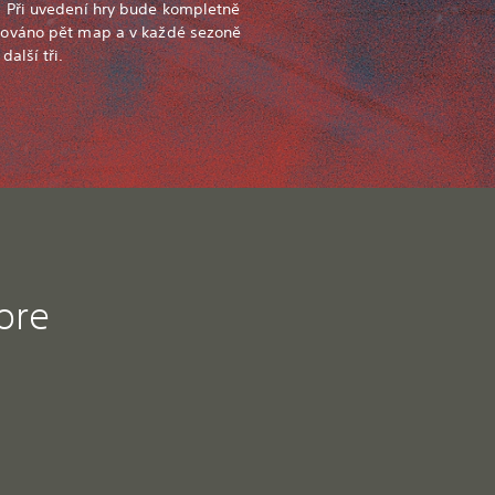
 Při uvedení hry bude kompletně
ováno pět map a v každé sezoně
další tři.
ore