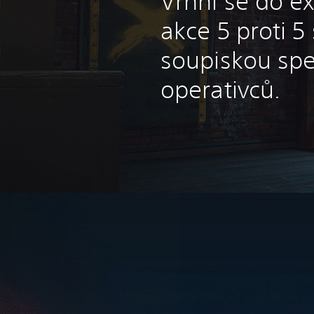
Vrhni se do ex
akce 5 proti 5
soupiskou spe
operativců.