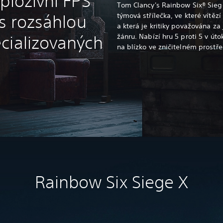
plozivní FPS
Tom Clancy's Rainbow Six® Siege j
týmová střílečka, ve které vítěz
 s rozsáhlou
a která je kritiky považována za
žánru. Nabízí hru 5 proti 5 v út
cializovaných
na blízko ve zničitelném prostře
Rainbow Six Siege X