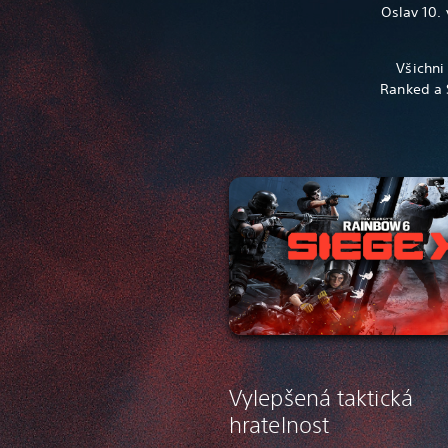
Oslav 10. 
Všichni
Ranked a 
Vylepšená taktická
hratelnost