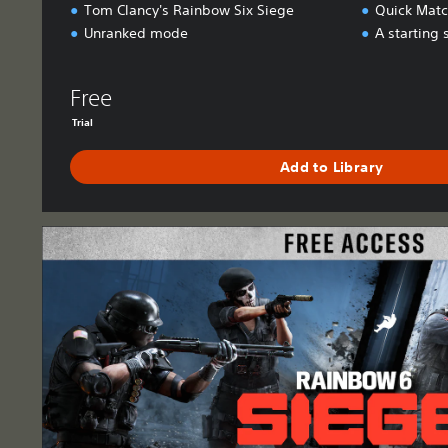
Tom Clancy's Rainbow Six Siege
Quick Mat
Unranked mode
A starting 
Free
Trial
Add to Library
F
r
e
e
A
c
c
e
s
s