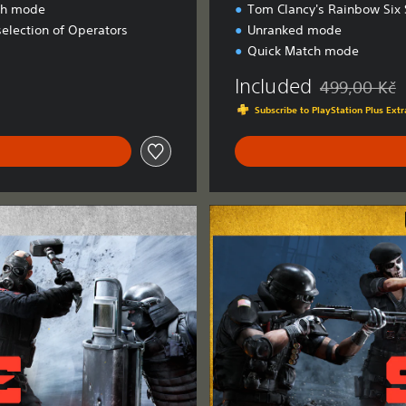
ch mode
Tom Clancy's Rainbow Six 
selection of Operators
Unranked mode
Quick Match mode
Included
499,00 Kč
Discounted fro
Subscribe to PlayStation Plus Ex
U
l
t
i
m
a
t
e
E
d
i