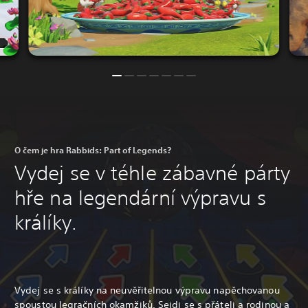
O čem je hra Rabbids: Part of Legends?
Vydej se v téhle zábavné párty
hře na legendární výpravu s
králíky.
Vydej se s králíky na neuvěřitelnou výpravu napěchovanou
spoustou legračních okamžiků. Sejdi se s přáteli a rodinou a