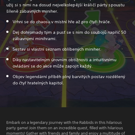
užij si s nimi na dosud nejvelkolepější králičí párty spoustu
šíleně zábavných miniher.
Vrhni se do chaosu v místní hře až pro čtyři hráče.
Dej dohromady tým a pusť se s ním do soubojů napříč 50
zábavnými minihrami.
Sestav si vlastní seznam oblíbených miniher.
Díky nastavitelným úrovním obtížnosti a intuitivnímu
ovládání se do akce může zapojit každý.
Objev legendární příběh plný barvitých postav rozdělený
do čtyř hratelných kapitol.
Embark on a legendary journey with the Rabbids in this hilarious
party game! Join them on an incredible quest, filled with hilarious
moments! Gather with friends and family and enjoy a multitude of