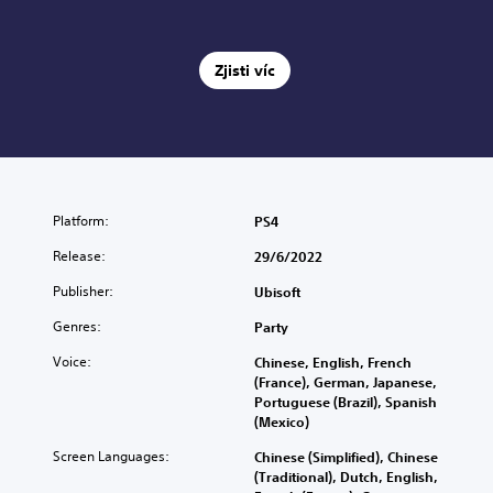
Zjisti víc
Platform:
PS4
Release:
29/6/2022
Publisher:
Ubisoft
Genres:
Party
Voice:
Chinese, English, French
(France), German, Japanese,
Portuguese (Brazil), Spanish
(Mexico)
Screen Languages:
Chinese (Simplified), Chinese
(Traditional), Dutch, English,