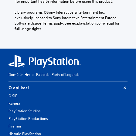
 for important health information before using this product.
Library programs ©Sony Interactive Entertainment Inc. 
exclusively licensed to Sony Interactive Entertainment Europe. 
Software Usage Terms apply, See eu.playstation.com/legal for 
full usage rights.
Domů
Hry
Rabbids: Party of Legends
O aplikaci
O SIE
Kariéra
PlayStation Studios
PlayStation Productions
Firemní
Historie PlayStation