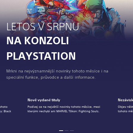
LETOS V SRPNU
NA KONZOLI
PLAYSTATION
Mrkni na nejvýznamnější novinky tohoto měsíce i na
speciální funkce, průvodce a další informace.
Nově vydané tituly
Nezávisl
tohoto
Podívej se na největší novinky tohoto měsíce, mezi
Objev někt
y: Black
kterými nechybí ani MARVEL Tōkon: Fighting Souls.
tohoto měs