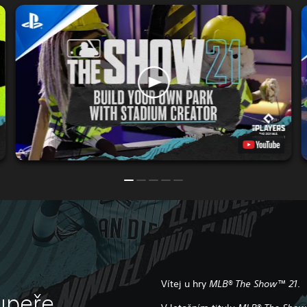
Vítej u hry
MLB® The Show™ 21
.
upeře.