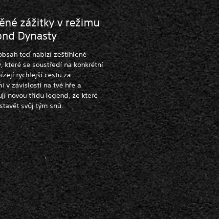
ěné zážitky v režimu
nd Dynasty
obsah teď nabízí zeštíhlené
 které se soustředí na konkrétní
ízejí rychlejší cestu za
v závislosti na tvé hře a
jí novou třídu legend, ze které
tavět svůj tým snů.