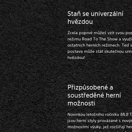
Staň se univerzální
hvězdou
Zcela poprvé můžeš vzít svou pos
režimu Road To The Show a využít 
ostatních herních režimech. Teď s
postava může stát skutečnou univ
hvězdou!
Přizpůsobené a
soustředěné herní
možnosti
Novinkou letošního ročníku
MLB T
jsou herní styly provázané s nový
možnostmi výuky, jež rozšiřují he