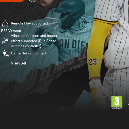
Remote Play supported
PS5 Version
Vibration function and trigger
effect supported (DualSense
wireless controller)
Game Help supported
View All
I
I