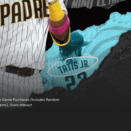
n-Game Purchases (Includes Random
tems), Users Interact