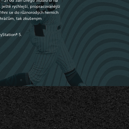
w™ 21
od San Diego Studio si na
 ještě rychlejší, propracovanější
Vrhni se do různorodých herních
 hráčům, tak zkušeným
yStation® 5.