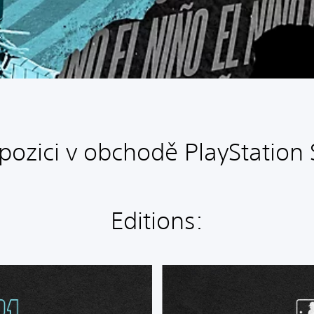
spozici v obchodě PlayStation 
Editions:
S
t
a