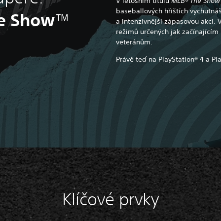
V letošním titulu
MLB® The Sho
baseballových hřištích vychutnáš
e Show
™
a intenzivnější zápasovou akci. 
režimů určených jak začínajícím
veteránům.
Právě teď na PlayStation® 4 a Pla
Klíčové prvky