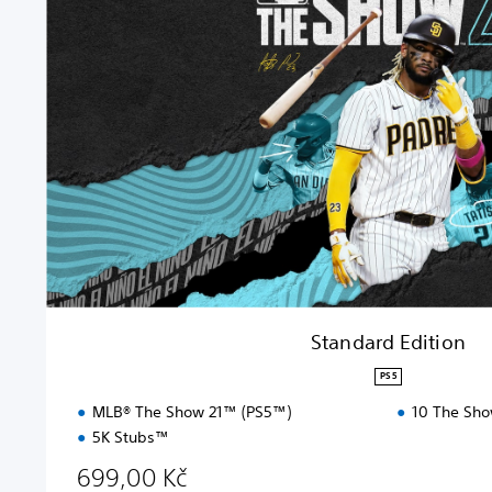
n
d
a
r
d
E
d
i
t
i
o
n
Standard Edition
PS5
MLB® The Show 21™ (PS5™)
10 The Sho
5K Stubs™
699,00 Kč