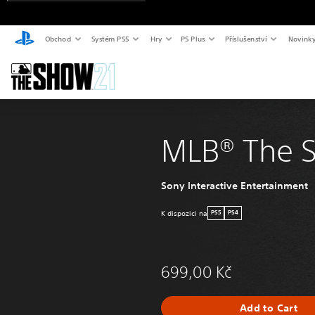
Obchod
Systém PS5
Hry
PS Plus
Příslušenství
Novink
MLB® The 
Sony Interactive Entertainment
K dispozici na
PS5
PS4
699,00 Kč
Add to Cart