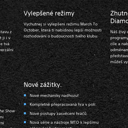
Vylepšené režimy
Zhutn
Diamo
Vychutnej si vylepšení režimu March To
October, která ti nabídnou lepší možnosti
tavu z
Náš živý 
rozhodování o budoucnosti tvého klubu.
ji i v
programy,
e tvá
cíle a nab
erzální
odměnami 
představu
můžeš vys
Nové zážitky.
Nové mechaniky nadhozu!
Kompletně přepracovaná hra v poli.
he Show
Nové postupy zasvěcení hráčů.
mi
Nová série a nástroje MTO k lepšímu
rní