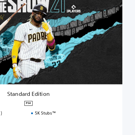
Standard Edition
PS4
)
5K Stubs™