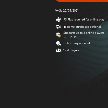
Vyšlo 20/04/2021
PS Plus required for online play
In-game purchases optional
Supports up to 8 online players
with PS Plus
Online play optional
1 - 4 players