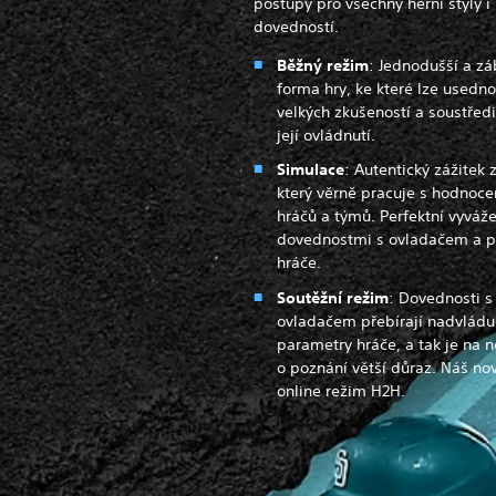
postupy pro všechny herní styly i
dovedností.
Běžný režim
: Jednodušší a zá
forma hry, ke které lze usedn
velkých zkušeností a soustředi
její ovládnutí.
Simulace
: Autentický zážitek 
který věrně pracuje s hodnoc
hráčů a týmů. Perfektní vyváž
dovednostmi s ovladačem a 
hráče.
Soutěžní režim
: Dovednosti s
ovladačem přebírají nadvládu
parametry hráče, a tak je na 
o poznání větší důraz. Náš no
online režim H2H.