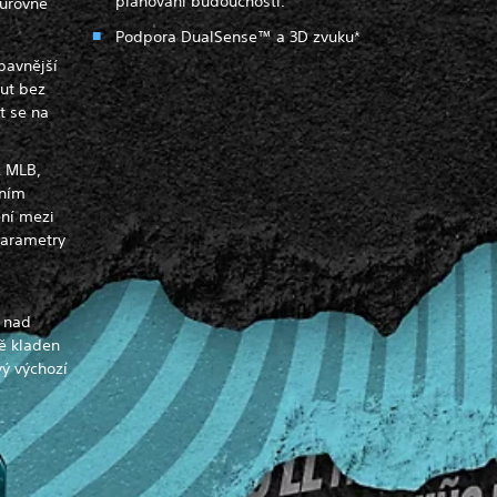
plánování budoucnosti.
 úrovně
Podpora DualSense™ a 3D zvuku*
bavnější
out bez
t se na
z MLB,
ením
ení mezi
parametry
 nad
ně kladen
vý výchozí