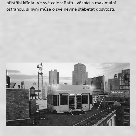
přistřihl křídla. Ve své cele v Raftu, věznici s maximální
ostrahou, si nyní může o své nevině štěbetat dosytosti.