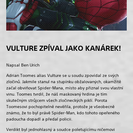
VULTURE ZPÍVAL JAKO KANÁREK!
Napsal Ben Urich
Adrian Toomes alias Vulture se u soudu zpovídal ze svých
zločinů. Jakmile stanul na stupínku obžalovaných, okamžitě
začal obviňovat Spider-Mana, místo aby přiznal svou vlastní
vinu. Toomes tvrdil, že náš maskovaný hrdina je tím
skutečným strůjcem všech zločineckých piklí. Porota
Toomesovi pochopitelně nevěřila, protože je všeobecně
známo, že to byl právě Spider-Man, kdo tohoto opeřeného
padoucha dopadl a předal policii.
Verdikt byl jednohlasný a soudce poletujícímu ničemovi