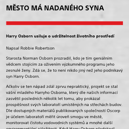
MĚSTO MÁ NADANÉHO SYNA
Harry Osborn usiluje o udržitelnost životního prostředí
Napsal Robbie Robertson
Starosta Norman Osborn prozradil, kdo je tím geniálním
vědcem stojícím za oživením výzkumného programu jeho
zesnulé ženy. Zdá se, že to není nikdo jiný než jeho podnikavý
syn Harry Osborn.
Ačkoliv se ten nápad zdál zprvu nepraktický, projekt se stal
vášní mladého Harryho Osborna, který dle našich informací
zasvětil posledních několik let tomu, aby prokázal
prospěšnost svých laboratoří umístěných na střechách budov.
Dle dostupných materiálů publikovaných společností Oscorp
je účelem laboratoří měřit úroveň smogu ve městě,
monitorovat čistotu vodovodních systémů a mnohé další
environmentální záležitosti. Když Harry Osborn představil