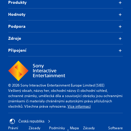
Produkty
Hodnoty
Podpora
Zdroje
Připojení
© 2026 Sony Interactive Entertainment Europe Limited (SIEE)
Veškerý obsah, názvy her, obchodní názvy či obchodní vzhled,
ochranné známky, umělecká díla a související obrázky jsou ochrannými
známkami či materiály chráněnými autorskými právy příslušných
vlastníků. Všechna práva vyhrazena.
Více informací
Česká republika
Právní
Zásady
Podmínky
Mapa
Zásady
Software