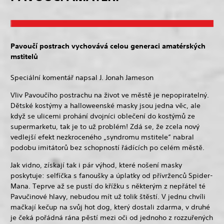
Pavoučí postrach vychovává celou generaci amatérských
mstitelů
Speciální komentář napsal J. Jonah Jameson
Vliv Pavoučího postrachu na život ve městě je nepopiratelný.
Dětské kostýmy a halloweenské masky jsou jedna věc, ale
když se ulicemi prohání dvojníci oblečení do kostýmů ze
supermarketu, tak je to už problém! Zdá se, že zcela nový
vedlejší efekt nezkroceného „syndromu mstitele“ nabral
podobu imitátorů bez schopností řádících po celém městě.
Jak vidno, získají tak i pár výhod, které nošení masky
poskytuje: selfíčka s fanoušky a úplatky od přívrženců Spider-
Mana. Teprve až se pustí do křížku s některým z nepřátel té
Pavučinové hlavy, nebudou mít už tolik štěstí. V jednu chvíli
mačkají kečup na svůj hot dog, který dostali zdarma, v druhé
je čeká pořádná rána pěstí mezi oči od jednoho z rozzuřených