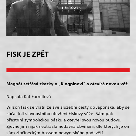
FISK JE ZPĚT
Magnát setřásá zkazky o „Kingpinovi“ a otevírá novou věž
Napsala Kat Farrellová
Wilson Fisk se vrátil ze své služební cesty do Japonska, aby se
zúčastnil slavnostního otevření Fiskovy věže. Sám pak
přestřihl symbolickou pásku a otevřel svou novou budovu.
Zjevně jím nijak neotřásla nedávná obvinění, dle kterých je on
sám zločineckým bossem newyorského podsvětí.