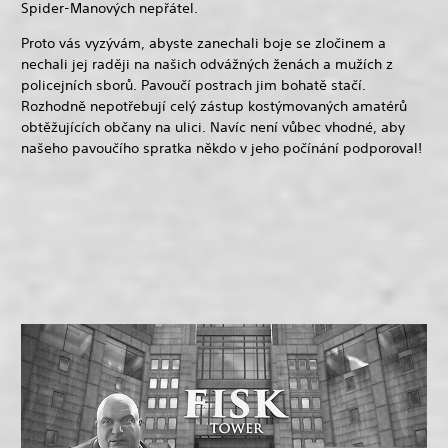
Spider-Manových nepřátel.
Proto vás vyzývám, abyste zanechali boje se zločinem a
nechali jej raději na našich odvážných ženách a mužích z
policejních sborů. Pavoučí postrach jim bohatě stačí.
Rozhodně nepotřebují celý zástup kostýmovaných amatérů
obtěžujících občany na ulici. Navíc není vůbec vhodné, aby
našeho pavoučího spratka někdo v jeho počínání podporoval!