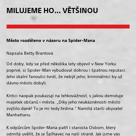
MILUJEME HO... VĚTŠINOU
Město rozděleno v názoru na Spider-Mana
Napsala Betty Brantová
Od doby, kdy se před několika lety objevil v New Yorku
poprvé, si Spider-Man vybudoval dobrou i špatnou reputaci.
Jeho skalní fanoušci tvrdí, že nebýt jeho, kriminálníci by už
dávno město dobyli.
Kritici naopak poukazují na lehkovážnost, s jakou demoluje
majetek občanů i města. „Díky jeho neukázněnosti město
zvýšilo daně! To je mi tedy hrdina.“ Namítá starší obyvatel
Manhattanu.
K odpůrcům Spider-Mana patří i starosta Osborn, který
odmítá uvěřit, že je Šplhavec na naší straně. Jak jsme vás