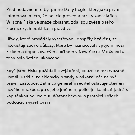
Před nedávnem to byl přímo Daily Bugle, který jako první
informoval o tom, že policie provedla razii v kancelářích
Wilsona Fiska ve snaze objasnit, zda jsou zvěsti o jeho
zločineckých praktikách pravdivé.
Úřady, které prováděly vyšetřování, dospěly k závěru, že
neexistují žádné důkazy, které by naznačovaly spojení mezi
Fiskem a organizovaným zločinem v New Yorku. V důsledku
toho bylo šetření ukončeno.
Když jsme Fiska požádali o vyjádření, pouze se rezervovaně
usmál, usrkl si ze skleničky brandy a odkázal nás na své
právní zástupce. Zatímco generální ředitel oslavuje otevření
nového mrakodrapu s jeho jménem, policejní komisař jedná s
kapitánkou policie Yuri Watanabeovou o protokolu všech
budoucích vyšetřování.