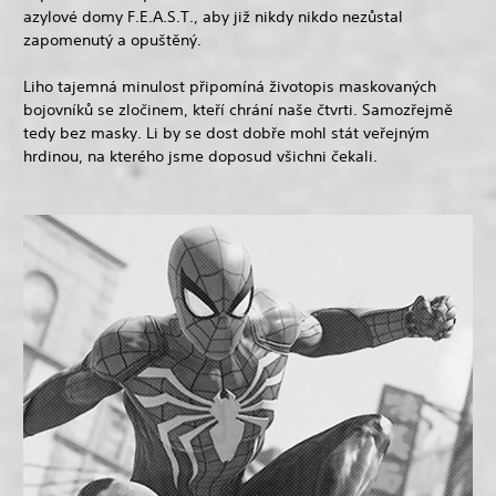
azylové domy F.E.A.S.T., aby již nikdy nikdo nezůstal
zapomenutý a opuštěný.
Liho tajemná minulost připomíná životopis maskovaných
bojovníků se zločinem, kteří chrání naše čtvrti. Samozřejmě
tedy bez masky. Li by se dost dobře mohl stát veřejným
hrdinou, na kterého jsme doposud všichni čekali.