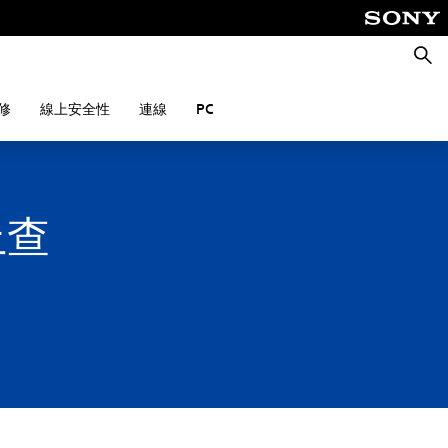
搜
尋
修
線上安全性
連線
PC
e上查