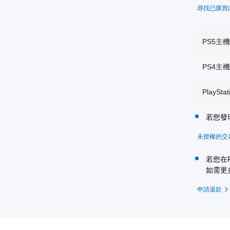
尋找已購買
PS5主
PS4主
PlayS
若您發
未授權的交
若您在P
如需更
申請退款