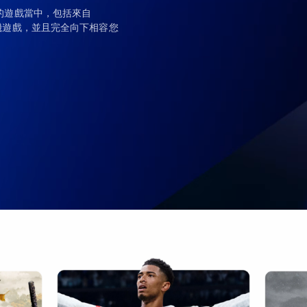
的遊戲當中，包括來自
s的獨家主機遊戲，並且完全向下相容您