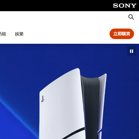
搜
尋
功能
娛樂
立即購買