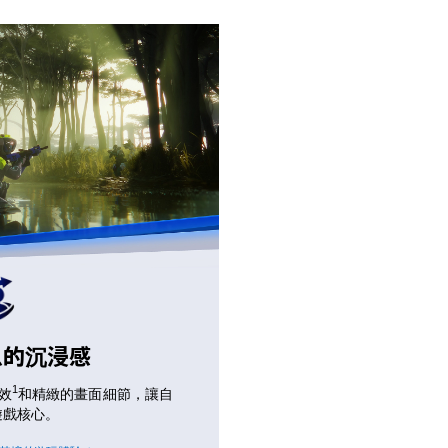
息的沉浸感
1
效
和精緻的畫面細節，讓自
遊戲核心。