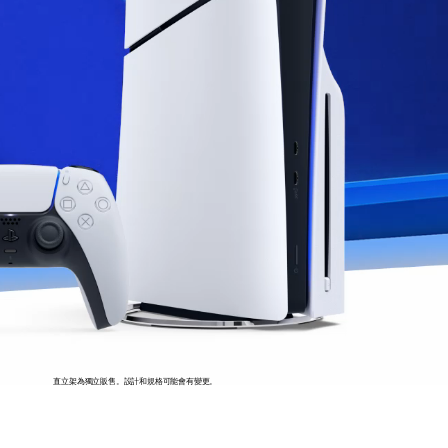
直立架為獨立販售。設計和規格可能會有變更。