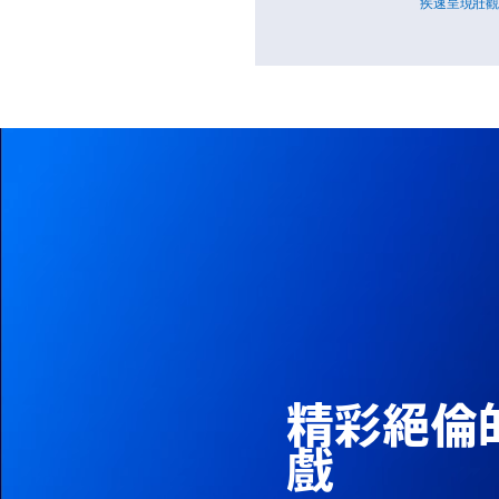
疾速呈現壯
精彩絕倫的
戲