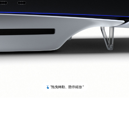
"拖曳轉動、懸停縮放 "