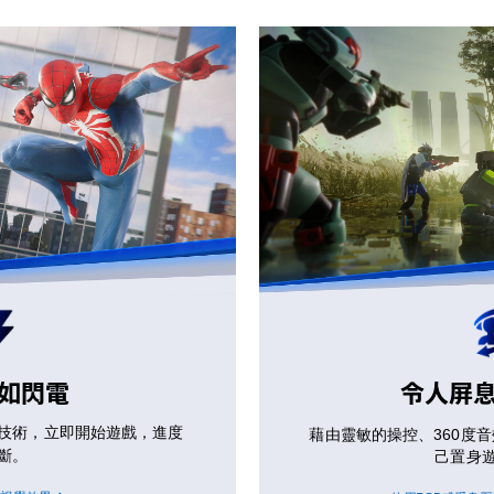
如閃電
令人屏
技術，立即開始遊戲，進度
藉由靈敏的操控、360度音
斷。
己置身