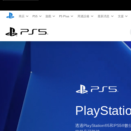
商店
PS5
遊戲
PS Plus
周邊設備
最新消息
支援
PlayStati
透過PlayStation®5和P