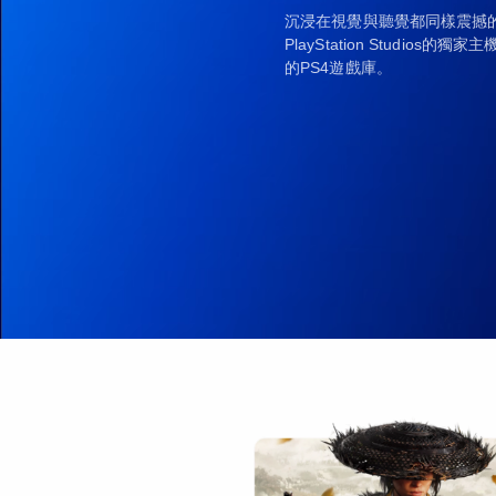
沉浸在視覺與聽覺都同樣震撼
PlayStation Studio
的PS4遊戲庫。