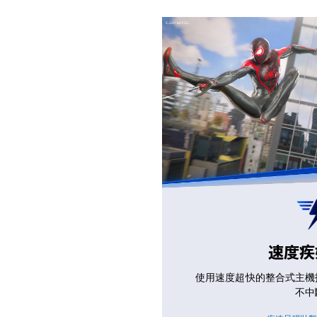
速度疾
使用速度超快的整合式主機
不中