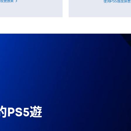
觀視覺效果
使用PS5感受身
PS5遊