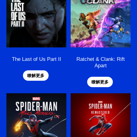
The Last of Us Part II
Ratchet & Clank: Rift
Apart
瞭解更多
瞭解更多