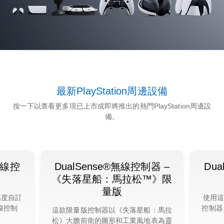
最新PlayStation周邊設備
按一下以查看更多現已上市或即將推出的熱門PlayStation周邊設
備。
™無線控
DualSense®無線控制器 –
Du
《失落星船：馬拉松™》限
量版
高度自訂
使用這
無線控制
控制器
這款限量版控制器以《失落星船：馬拉
松》大膽前衛的圖形和工業風地表為靈