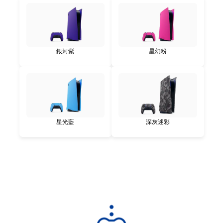
銀河紫
星幻粉
星光藍
深灰迷彩