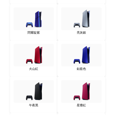
閃耀靛紫
亮灰銀
火山紅
鈷藍色
午夜黑
星塵紅