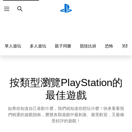
搜
尋
單人遊玩
多人遊玩
親子同樂
競技比拚
恐怖
另類
按類型瀏覽PlayStation的
最佳遊戲
如果你知道自己喜歡什麼，我們就知道你想玩什麼！快來看看我
們精選的遊戲指南，瀏覽各類遊戲中最刺激、最受歡迎，又最備
受好評的遊戲！