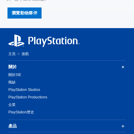
瀏覽動物夥伴
主頁
遊戲
關於
關於SIE
職缺
PlayStation Studios
PlayStation Productions
企業
PlayStation歷史
產品