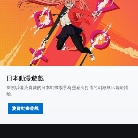
日本動漫遊戲
探索以備受喜愛的日本動畫場景為靈感所打造的刺激無比冒險體
驗。
瀏覽動畫遊戲