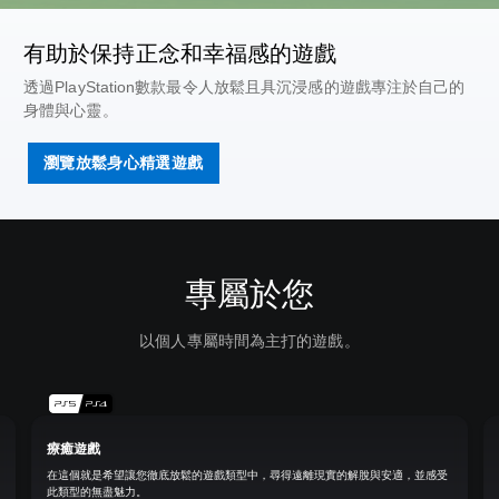
有助於保持正念和幸福感的遊戲
透過PlayStation數款最令人放鬆且具沉浸感的遊戲專注於自己的
身體與心靈。
瀏覽放鬆身心精選遊戲
專屬於您
以個人專屬時間為主打的遊戲。
療癒遊戲
在這個就是希望讓您徹底放鬆的遊戲類型中，尋得遠離現實的解脫與安適，並感受
此類型的無盡魅力。