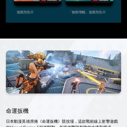
遊戲預告片
「無限增幅」遊戲預告片
命運扳機
日本動漫英雄席捲《命運扳機》競技場，這款戰術線上射擊遊戲