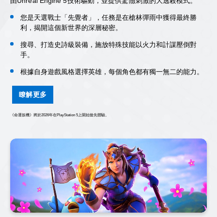
由Unreal Engine 5技術驅動，並提供驚險刺激的大逃殺模式。
您是天選戰士「先覺者」，任務是在槍林彈雨中獲得最終勝
利，揭開這個新世界的深層秘密。
搜尋、打造史詩級裝備，施放特殊技能以火力和計謀壓倒對
手。
根據自身遊戲風格選擇英雄，每個角色都有獨一無二的能力。
瞭解更多
《命運扳機》將於2026年在PlayStation 5上開始搶先體驗。