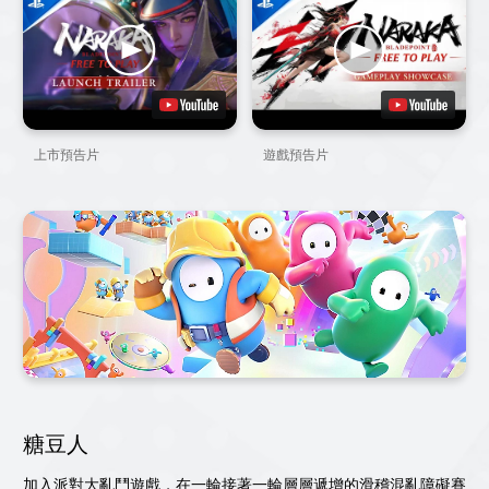
上市預告片
遊戲預告片
糖豆人
加入派對大亂鬥遊戲，在一輪接著一輪層層遞增的滑稽混亂障礙賽