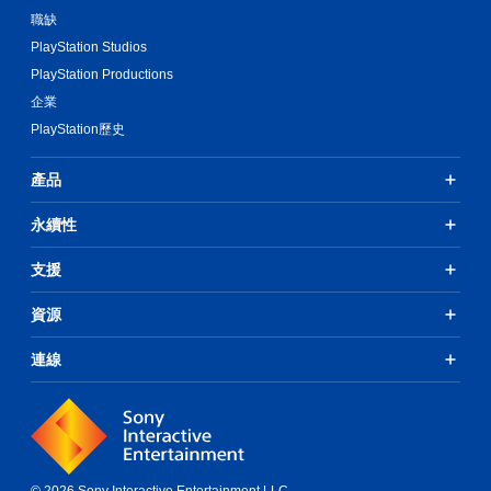
職缺
PlayStation Studios
PlayStation Productions
企業
PlayStation歷史
產品
永續性
支援
資源
連線
© 2026 Sony Interactive Entertainment LLC