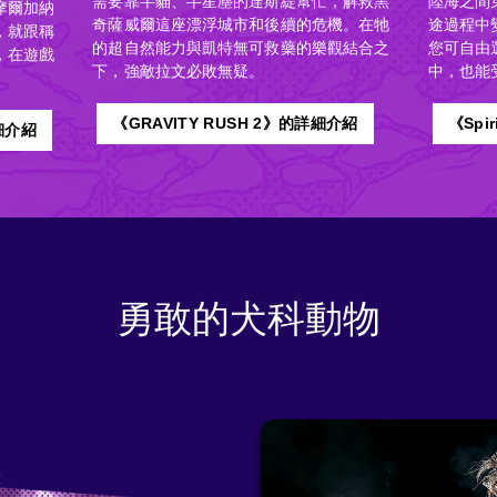
需要靠半貓、半星塵的達斯緹幫忙，解救黑
陸海之間
摩爾加納
奇薩威爾這座漂浮城市和後續的危機。在牠
途過程中
，就跟稱
的超自然能力與凱特無可救藥的樂觀結合之
您可自由
，在遊戲
下，強敵拉文必敗無疑。
中，也能
《GRAVITY RUSH 2》的詳細介紹
《Spi
細介紹
勇敢的犬科動物