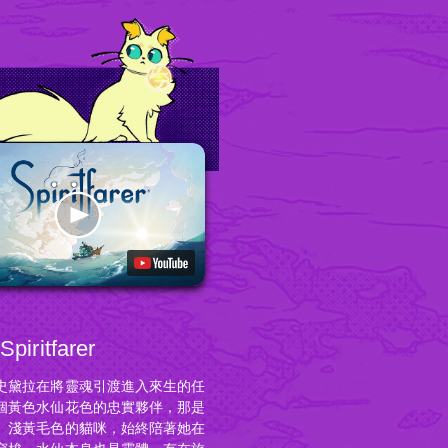
piritfarer
史黛拉在將靈魂引渡進入來生的任
個黃色水仙花色的忠實夥伴，那是
、淺黃毛色的貓咪，始終陪著她在