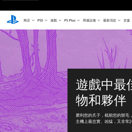
商店
PS5
遊戲
PS Plus
周邊設備
最新消息
支援
遊戲中最
物和夥伴
磨利您的爪子，梳順您的鬃毛，讓我們
主機上最忠實、凶猛，又非常