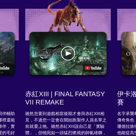
赤紅XIII | FINAL FANTASY
伊卡洛
VII REMAKE
賽
同伴輔助
雖然您要到遊戲相當後期才會與赤紅XIII相
名字承襲
哪裡還能
見，不過您一定會在開始跑製作人員名單之
傳奇角色
夥伴，實
前就愛上牠。雖然赤紅XIII說自己是「實驗
珊德拉旅
愛的毛好
體」，但牠宛如一頭猛烈燃燒的帥氣雄獅，
他能從高