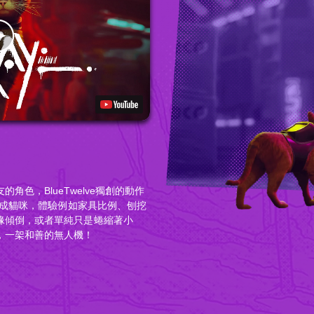
色，BlueTwelve獨創的動作
自變成貓咪，體驗例如家具比例、刨挖
緣傾倒，或者單純只是蜷縮著小
，一架和善的無人機！