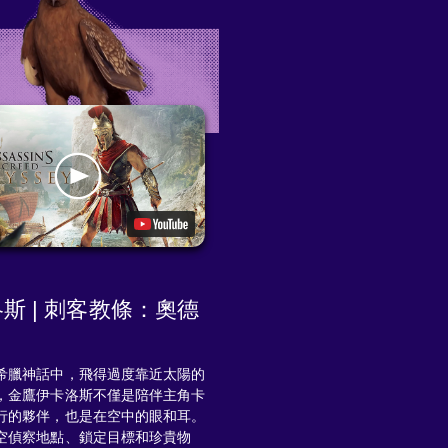
斯 | 刺客教條：奧德
希臘神話中，飛得過度靠近太陽的
，金鷹伊卡洛斯不僅是陪伴主角卡
行的夥伴，也是在空中的眼和耳。
空偵察地點、鎖定目標和珍貴物