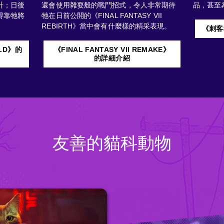
計；日後
還會使用雜耍般的戰鬥招式，令人非常期待
品，甚至
得靠牠將
牠在日前公開的《FINAL FANTASY VII
REBIRTH》當中會有什麼樣的精采表現。
《刺客
RLD》的
《FINAL FANTASY VII REMAKE》
的詳細介紹
友善的貓科動物