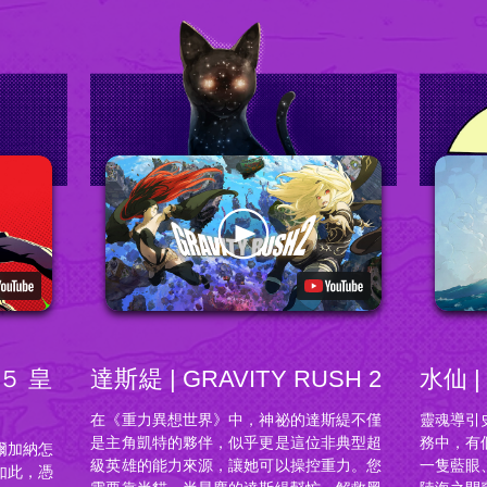
５ 皇
達斯緹 | GRAVITY RUSH 2
水仙 | S
在《重力異想世界》中，神祕的達斯緹不僅
靈魂導引
是主角凱特的夥伴，似乎更是這位非典型超
務中，有
爾加納怎
級英雄的能力來源，讓她可以操控重力。您
一隻藍眼
如此，憑