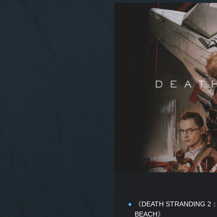
普
通
版
《DEATH STRANDING 2
BEACH》