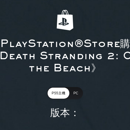
PlayStation®Store
Death Stranding 2: 
the Beach》
PS5主機
PC
版本：