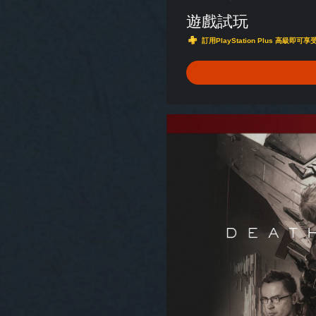
遊戲試玩
訂用PlayStation Plus 高級
數
位
豪
華
版