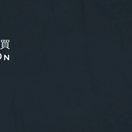
購買
On