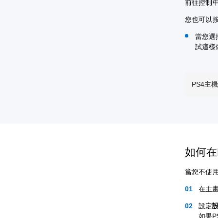
前往控制
您也可以
當您選
試這樣
PS4主
如何在
當您不使用
在主
設定
如果P