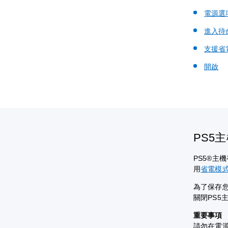
電源選
進入待
支援省
開啟
PS5
PS5®主
用
省電模
為了保存您
關閉PS5
重要事項
請勿在電源