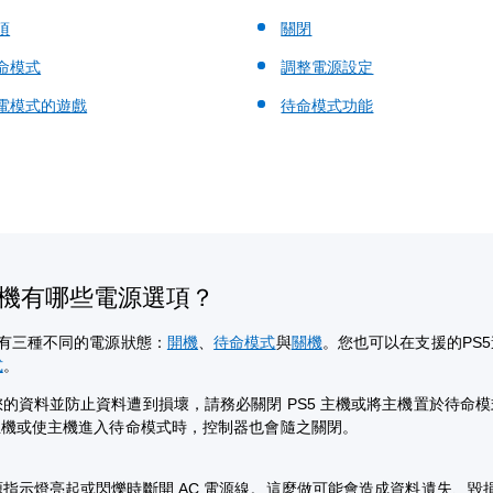
項
關閉
命模式
調整電源設定
電模式的遊戲
待命模式功能
主機有哪些電源選項？
機有三種不同的電源狀態：
開機
、
待命模式
與
關機
。您也可以在支援的PS
式
。
的資料並防止資料遭到損壞，請務必關閉 PS5 主機或將主機置於待命
主機或使主機進入待命模式時，控制器也會隨之關閉。
指示燈亮起或閃爍時斷開 AC 電源線。這麼做可能會造成資料遺失、毀