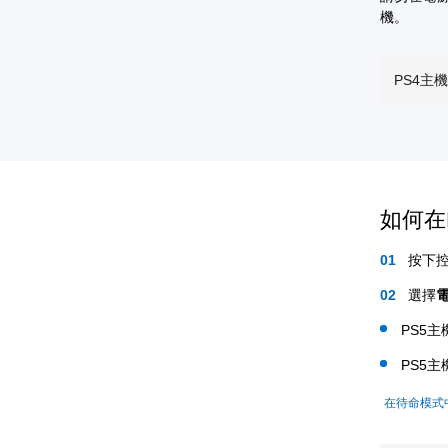
機。
PS4主
如何在
按下控
選擇
PS5
PS5
在待命模式