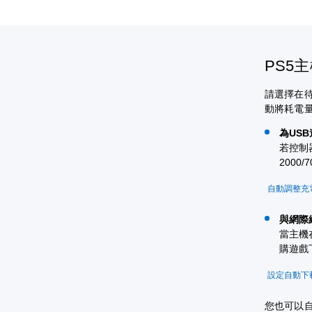
PS5
請選擇在
動將耗電量
為US
若控制
2000
自動調整充
與網際
當主機在
購遊戲
設定自動下
您也可以