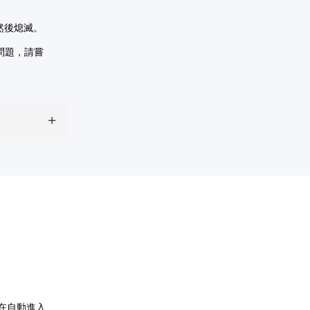
然後熄滅。
問題，請嘗
機在自動進入