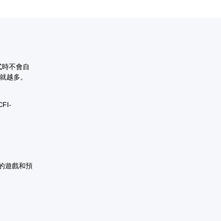
式時不會自
也就越多。
I-
買的遊戲和預