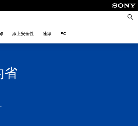
搜
尋
修
線上安全性
連線
PC
的省
定。