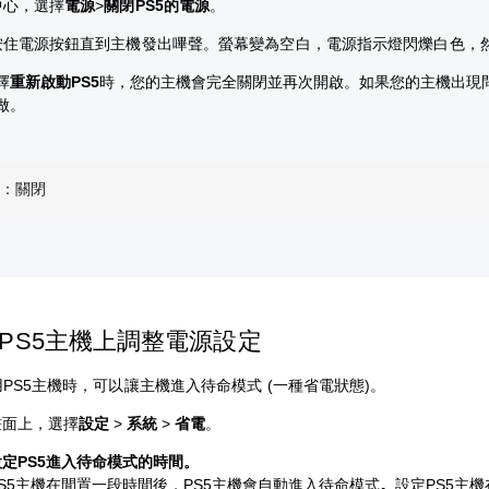
中心，選擇
電源
>
關閉PS5的電源
。
按住電源按鈕直到主機發出嗶聲。螢幕變為空白，電源指示燈閃爍白色，
擇
重新啟動PS5
時，您的主機會完全關閉並再次開啟。
如果您的主機出現
做。
機：關閉
PS5主機上調整電源設定
PS5主機時，可以讓主機進入待命模式 (一種省電狀態)。
畫面上，選擇
設定
>
系統
>
省電
。
設定PS5進入待命模式的時間。
S5主機在閒置一段時間後，PS5主機會自動進入待命模式
。
設定PS5主