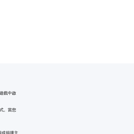
5遊戲中啟
模式。當您
損或損壞主