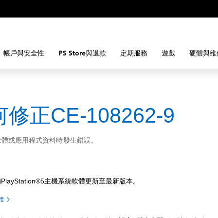
帳戶與安全性
PS Store與退款
定期服務
遊戲
硬體與維
修正CE-108262-9
軟體或應用程式資料時發生錯誤。
PlayStation®5主機系統軟體更新至最新版本。
體