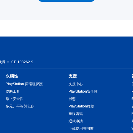
誤代碼
CE-108262-9
永續性
支援
PlayStation 與環境保護
支援中心
協助工具
PlayStation安全性
線上安全性
狀態
多元、平等與包容
PlayStation維修
重設密碼
退款申請
下載使用說明書